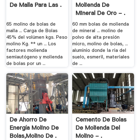
De Malla Para Las .
Molienda De
Mineral De Oro - .
65 molino de bolas de
60 mm bolas de molienda
malla ... Carga de Bolas
de mineral ... molino de
45% del volúmen kgs. Peso
polvo de alta presión
molino Kg. ** un ... Los
micro, molino de bolas, ...
factores molienda
aluminio donde la ria del
semiautógeno y molienda
suelo, esmeril, materiales
de bolas por un ...
de ...
De Ahorro De
Cemento De Bolas
Energía Molino De
De Molienda Del
Bolas,Molino De .
Molino - .