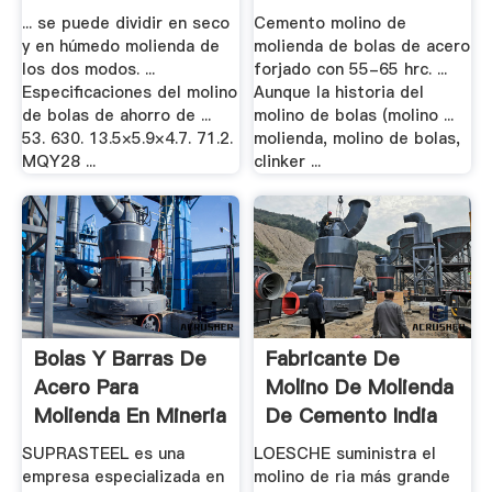
... se puede dividir en seco
Cemento molino de
y en húmedo molienda de
molienda de bolas de acero
los dos modos. ...
forjado con 55-65 hrc. ...
Especificaciones del molino
Aunque la historia del
de bolas de ahorro de ...
molino de bolas (molino ...
53. 630. 13.5×5.9×4.7. 71.2.
molienda, molino de bolas,
MQY28 ...
clinker ...
Bolas Y Barras De
Fabricante De
Acero Para
Molino De Molienda
Molienda En Mineria
De Cemento India
.
SUPRASTEEL es una
LOESCHE suministra el
empresa especializada en
molino de ria más grande