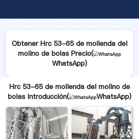
Hrc 53-65 de molienda del molino de bolas
fabricante Agarrando fuerte capacidad de
producción, fuerza de investigación avanzada y
excelente servicio, Shanghai Hrc 53-65 de molienda
del molino de bolas proveedor crea el valor y aporta
valores a todos los clientes.
Obtener Hrc 53-65 de molienda del
molino de bolas Precio(
WhatsApp
)
Hrc 53-65 de molienda del molino de
bolas Introducción(
WhatsApp
)