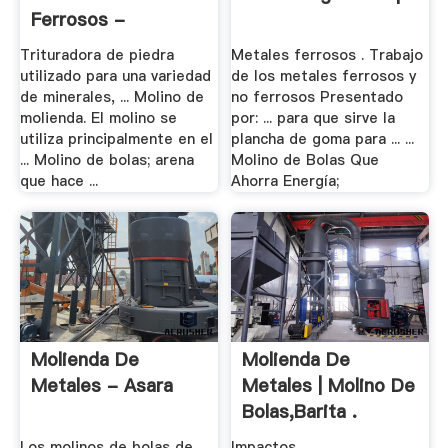
Ferrosos -
Trituradora .
Trituradora de piedra
Metales ferrosos . Trabajo
utilizado para una variedad
de los metales ferrosos y
de minerales, ... Molino de
no ferrosos Presentado
molienda. El molino se
por: ... para que sirve la
utiliza principalmente en el
plancha de goma para ... ...
... Molino de bolas; arena
Molino de Bolas Que
que hace ...
Ahorra Energía;
Molienda De
Molienda De
Metales - Asara
Metales | Molino De
Bolas,Barita .
Los molinos de bolas de
Impactos