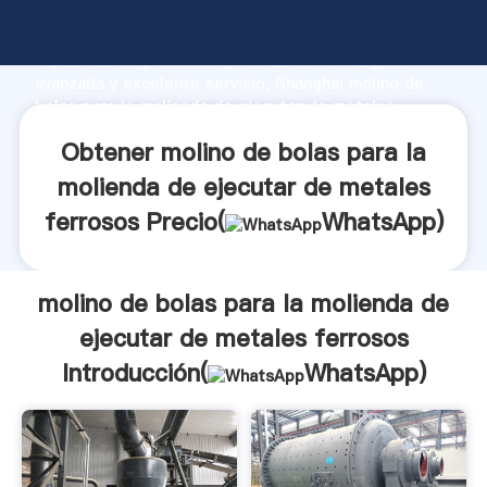
molino de bolas para la molienda de ejecutar de
metales ferrosos fabricante Agarrando fuerte
capacidad de producción, fuerza de investigación
avanzada y excelente servicio, Shanghai molino de
bolas para la molienda de ejecutar de metales
ferrosos proveedor crea el valor y aporta valores a
Obtener molino de bolas para la
todos los clientes.
molienda de ejecutar de metales
ferrosos Precio(
WhatsApp
)
molino de bolas para la molienda de
ejecutar de metales ferrosos
Introducción(
WhatsApp
)