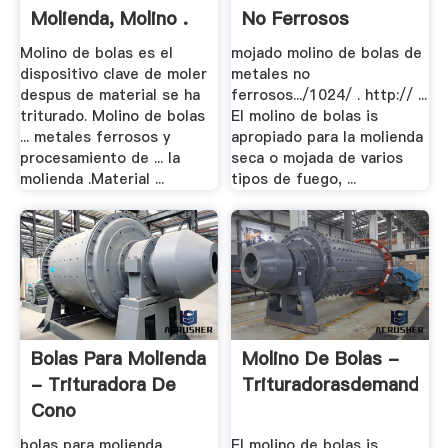
Molienda, Molino .
No Ferrosos
Molino de bolas es el
mojado molino de bolas de
dispositivo clave de moler
metales no
despus de material se ha
ferrosos.../1024/ . http:// ...
triturado. Molino de bolas
El molino de bolas is
... metales ferrosos y
apropiado para la molienda
procesamiento de ... la
seca o mojada de varios
molienda .Material ...
tipos de fuego, ...
Bolas Para Molienda
Molino De Bolas -
- Trituradora De
Trituradorasdemandibu
Cono
bolas para molienda.
El molino de bolas is