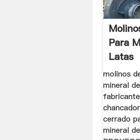
Molino
Para M
Latas
molinos d
mineral de
fabricante
chancadora
cerrado pa
mineral de