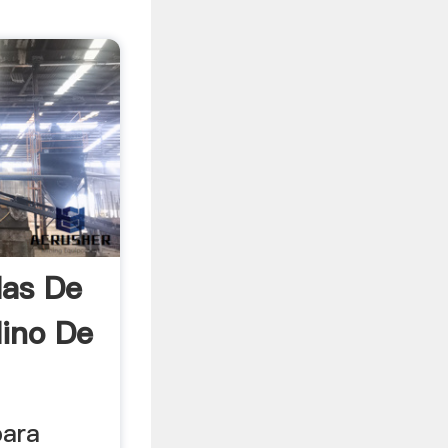
las De
lino De
para