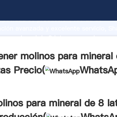
para mineral de 8 latas fabricante Aga
apacidad de producción, fuerza de
ación avanzada y excelente servicio, Sh
para mineral de 8 latas proveedor crea 
 valores a todos los clientes.
ener molinos para mineral 
tas Precio(
WhatsA
linos para mineral de 8 la