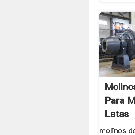
Molino
Para M
Latas
molinos d