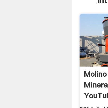
In
Molino
Minera
YouTu