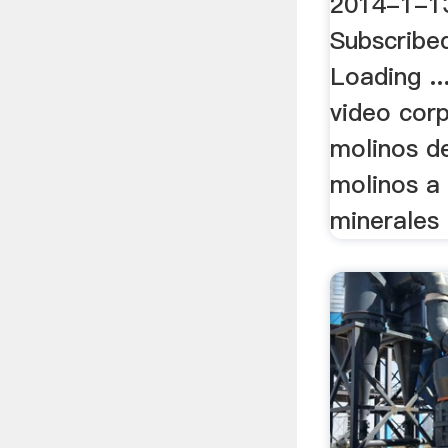
2014-1-13
Subscribe
Loading .
video corp
molinos de
molinos a
minerales .