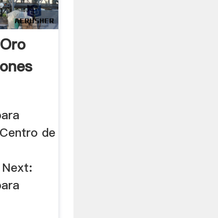
 Oro
iones
para
 Centro de
:
 Next:
para
.