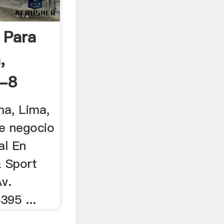
 Para
,
2-8
ma, Lima,
e negocio
al En
& Sport
Av.
395 ...