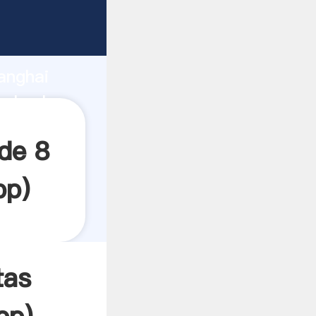
rrando
anghai
el valor
de 8
pp
)
tas