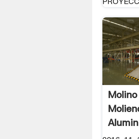
PROYECCI
Molino
Molien
Alumini