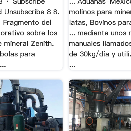
 · Subscribe
... Aduanas-Mexi
d Unsubscribe 8 8.
molinos para mine
.. Fragmento del
latas, Bovinos par
orativo sobre los
... mediante unos 
 mineral Zenith.
manuales llamados
 bolas para
de 30kg/día y util
..
...