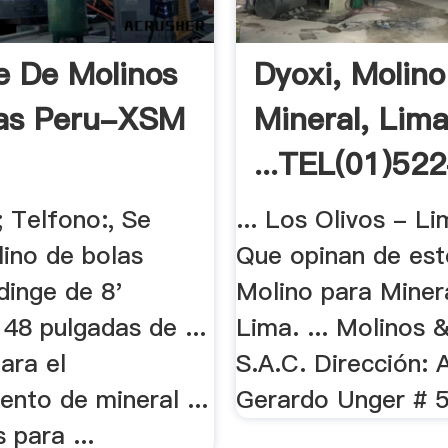
 De Molinos
Dyoxi, Molino
las Peru-XSM
Mineral, Lima
...TEL(01)52
; Telfono:, Se
... Los Olivos - Li
ino de bolas
Que opinan de est
dinge de 8'
Molino para Miner
48 pulgadas de ...
Lima. ... Molinos 
ara el
S.A.C. Dirección: 
nto de mineral ...
Gerardo Unger # 5
 para ...