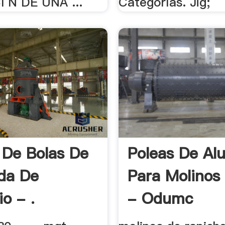
 N DE UNA ...
Categorías. Jig;
 De Bolas De
Poleas De Al
da De
Para Molinos
o - .
- Odumc