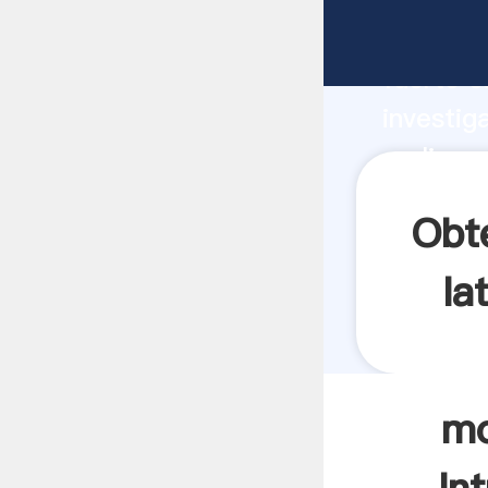
molinos 
fuerte c
investig
molinos 
y aporta
Obt
la
mo