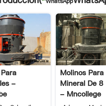
troducción(
WhatsA
 Para
Molinos Para
les -
Mineral De 8
be
- Mncollege