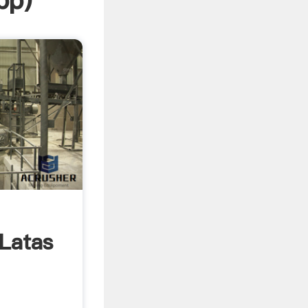
pp
)
 Latas