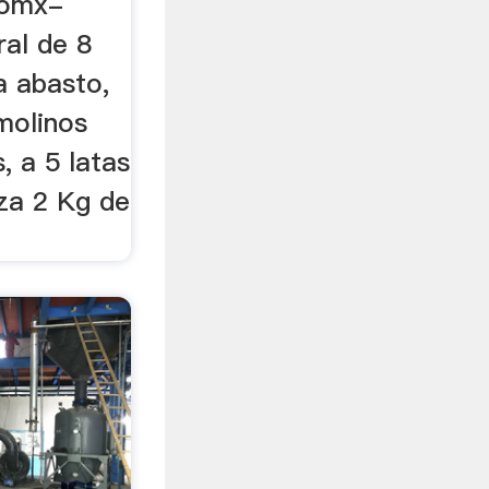
comx-
ral de 8
a abasto,
molinos
, a 5 latas
iza 2 Kg de