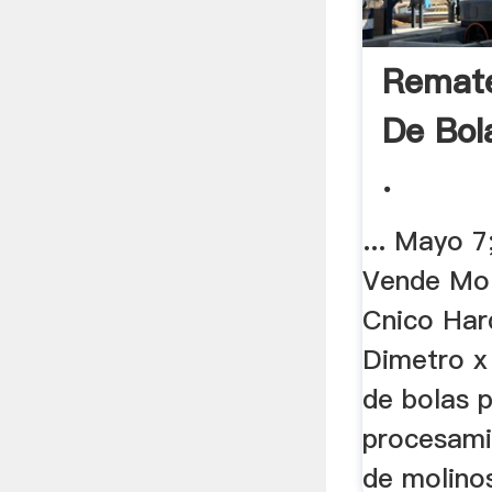
Remate
De Bo
.
... Mayo 7
Vende Mol
Cnico Har
Dimetro x 
de bolas p
procesamie
de molinos