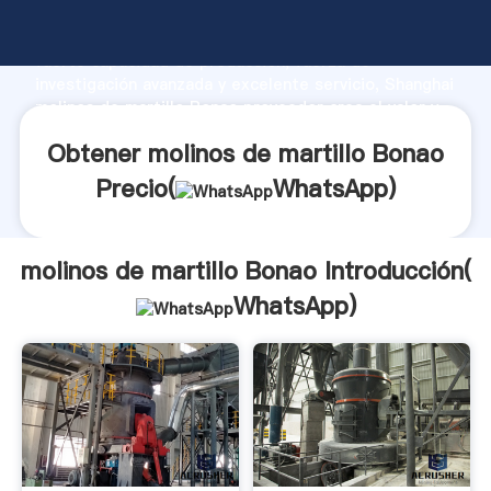
molinos de martillo Bonao fabricante Agarrando
fuerte capacidad de producción, fuerza de
investigación avanzada y excelente servicio, Shanghai
molinos de martillo Bonao proveedor crea el valor y
aporta valores a todos los clientes.
Obtener molinos de martillo Bonao
Precio(
WhatsApp
)
molinos de martillo Bonao Introducción(
WhatsApp
)