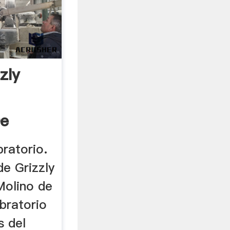
zly
De
bratorio.
de Grizzly
Molino de
ibratorio
s del