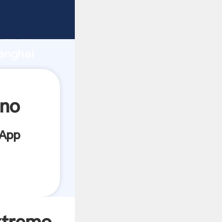
nte
rza de
anghai
or crea
ano