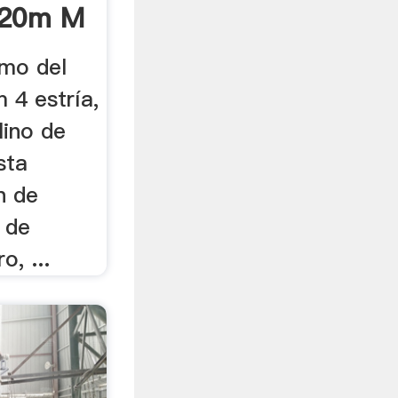
-20m M
emo del
 4 estría,
lino de
sta
n de
 de
o, ...