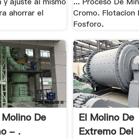
n y ajuste al mismo
... Proceso De Mi
a ahorrar el
Cromo. Flotacion
Fosforo.
 Molino De
El Molino De
o - .
Extremo Del