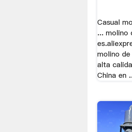
Casual mo
... molino
es.aliexpr
molino de
alta calid
China en ..