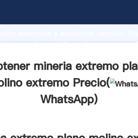
 extremo plano molino extremo fabrica
o fuerte capacidad de producción, fue
ación avanzada y excelente servicio, Sh
 extremo plano molino extremo proveed
 y aporta valores a todos los clientes.
tener mineria extremo pl
lino extremo Precio(
WhatsApp
)