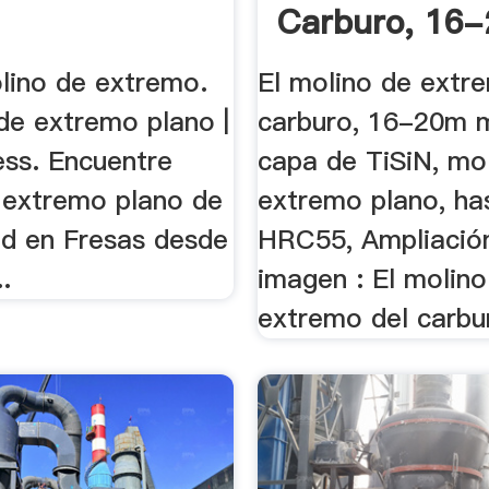
Carburo, 16
4 .
lino de extremo.
El molino de extr
 de extremo plano |
carburo, 16-20m m
ess. Encuentre
capa de TiSiN, mo
 extremo plano de
extremo plano, ha
ad en Fresas desde
HRC55, Ampliació
.
imagen : El molino
extremo del carbur