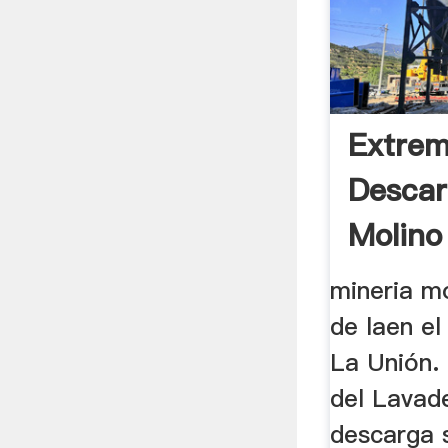
Extre
Descar
Molino
mineria m
de laen e
La Unión.
del Lavad
descarga s