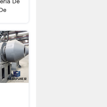
neria De
 De