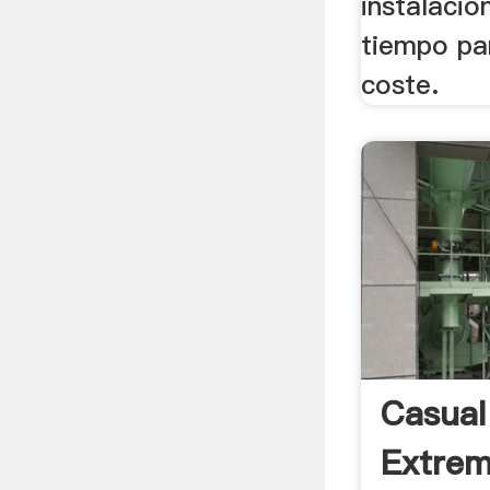
instalació
tiempo par
coste.
Casual
Extrem