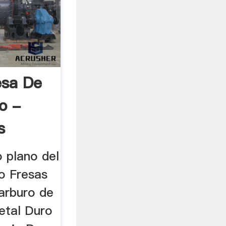
esa De
o -
s
 plano del
o Fresas
arburo de
etal Duro