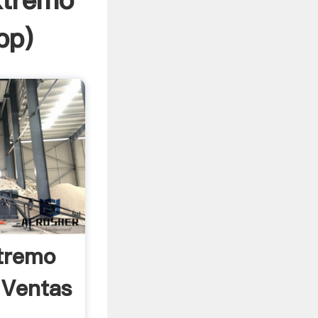
xtremo
pp
)
tremo
 Ventas