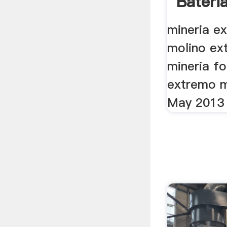
Bateri
mineria e
molino ex
mineria f
extremo mi
May 2013 .