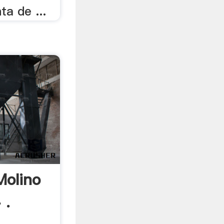
ta de ...
Molino
 .