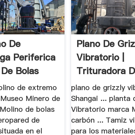
mo De
Plano De Griz
ga Periferica
Vibratorio |
 De Bolas
Trituradora 
Molinos
olino de extremo
plano de grizzly vi
l Museo Minero de
Shangai ... planta 
 Molino de bolas
Vibratorio marca 
eropared de
carbón ... Tamiz v
ituada en el
para los materiale