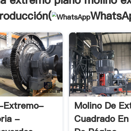
ia extremo plano molino e
troducción(
WhatsA
o-Extremo-
Molino De Ex
ria -
Cuadrado En