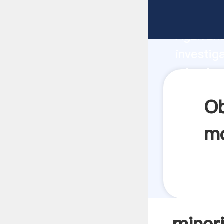
mineria
Agarrand
investig
mineria
el valor
Ob
mo