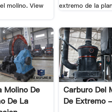
el molino. View
extremo de la plan
a Molino De
Carburo Del 
o De La
De Extremo -