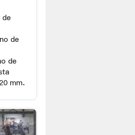
o de
ino de
no de
sta
:20 mm.