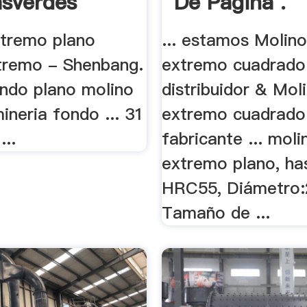
asverdes
De Página .
xtremo plano
... estamos Molin
tremo - Shenbang.
extremo cuadrado
ondo plano molino
distribuidor & Mol
neria fondo ... 31
extremo cuadrado
..
fabricante ... moli
extremo plano, ha
HRC55, Diámetro
Tamaño de ...