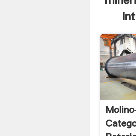
miner
In
Molin
Catego