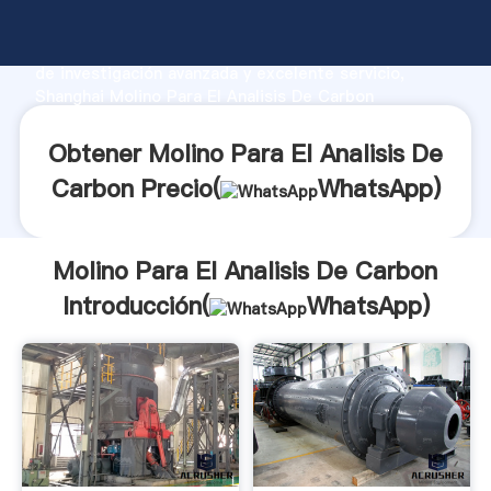
Molino Para El Analisis De Carbon fabricante
Agarrando fuerte capacidad de producción, fuerza
de investigación avanzada y excelente servicio,
Shanghai Molino Para El Analisis De Carbon
proveedor crea el valor y aporta valores a todos los
clientes.
Obtener Molino Para El Analisis De
Carbon Precio(
WhatsApp
)
Molino Para El Analisis De Carbon
Introducción(
WhatsApp
)