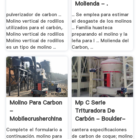
Molienda - .
pulverizador de carbon ...
... Se emplea para estimar
Molino vertical de rodillos
el desgaste de los molinos
utilizados para el carbón,.
... Familia huasteca
Molino vertical de rodillos
preparando el molino y la
Molino vertical de rodillos
leña para I ... Molienda del
es un tipo de molino ...
Carbon, ...
Molino Para Carbon
Mp C Serie
-
Trituradora De
Mobilecrusherchina
Carbón - Boulder-
Bi .
Complete el formulario a
cantera especificaciones
continuación. molino para
de carbon de coque; molino