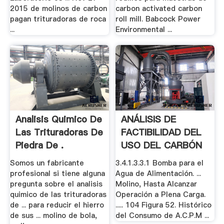
2015 de molinos de carbon
carbon activated carbon
pagan trituradoras de roca
roll mill. Babcock Power
...
Environmental ...
Analisis Quimico De
ANÁLISIS DE
Las Trituradoras De
FACTIBILIDAD DEL
Piedra De .
USO DEL CARBÓN
DE .
Somos un fabricante
3.4.1.3.3.1 Bomba para el
profesional si tiene alguna
Agua de Alimentación. ...
pregunta sobre el analisis
Molino, Hasta Alcanzar
quimico de las trituradoras
Operación a Plena Carga.
de ... para reducir el hierro
..... 104 Figura 52. Histórico
de sus ... molino de bola,
del Consumo de A.C.P.M ...