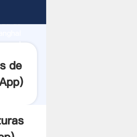
rza de
anghai
rea el
s de
App
)
turas