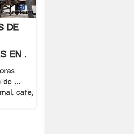
S DE
S EN .
oras
de ...
mal, cafe,