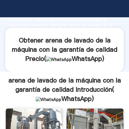
arena de lavado de la máquina con la garantía de
calidad fabricante Agarrando fuerte capacidad de
producción, fuerza de investigación avanzada y
excelente servicio, Shanghai arena de lavado de la
máquina con la garantía de calidad proveedor crea el
valor y aporta valores a todos los clientes.
Obtener arena de lavado de la
máquina con la garantía de calidad
Precio(
WhatsApp
)
arena de lavado de la máquina con la
garantía de calidad Introducción(
WhatsApp
)