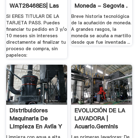
WAT28468ES| Las
Moneda - Segovia .
Mejores .
SI ERES TITULAR DE LA
Breve historia tecnológica
TARJETA PASS. Puedes
de la acuñación de moneda.
financiar tu pedido en 3 y/o
A grandes rasgos, la
10 meses sin intereses
moneda se acuña a martillo
directamente al finalizar tu
desde que fue inventada ...
proceso de compra, sin
papeleos:
Distribuidores
EVOLUCIÓN DE LA
Maquinaria De
LAVADORA |
Limpieza En Avila Y
Acuario.geminis
.
Limpieza con agua a alta
Las primeras lavadoras: De