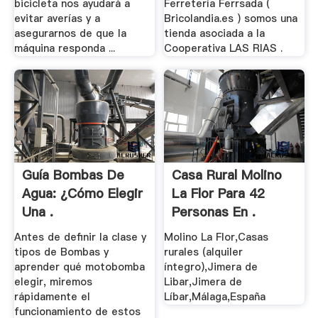
bicicleta nos ayudará a
Ferretería Ferrsada (
evitar averías y a
Bricolandia.es ) somos una
asegurarnos de que la
tienda asociada a la
máquina responda ...
Cooperativa LAS RIAS .
Guía Bombas De
Casa Rural Molino
Agua: ¿Cómo Elegir
La Flor Para 42
Una .
Personas En .
Antes de definir la clase y
Molino La Flor,Casas
tipos de Bombas y
rurales (alquiler
aprender qué motobomba
íntegro),Jimera de
elegir, miremos
Libar,Jimera de
rápidamente el
Líbar,Málaga,España
funcionamiento de estos