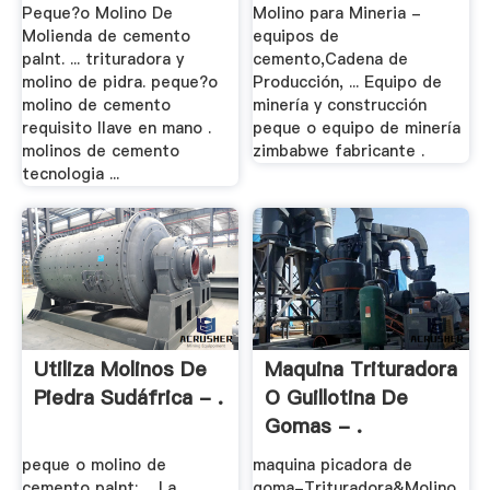
Peque?o Molino De
Molino para Mineria -
Molienda de cemento
equipos de
palnt. ... trituradora y
cemento,Cadena de
molino de pidra. peque?o
Producción, ... Equipo de
molino de cemento
minería y construcción
requisito llave en mano .
peque o equipo de minería
molinos de cemento
zimbabwe fabricante .
tecnologia ...
Utiliza Molinos De
Maquina Trituradora
Piedra Sudáfrica - .
O Guillotina De
Gomas - .
peque o molino de
maquina picadora de
cemento palnt; ... La
goma-Trituradora&Molino.