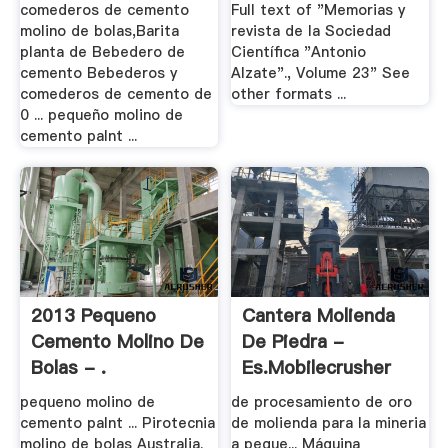
Sociedad .
comederos de cemento
Full text of "Memorias y
molino de bolas,Barita
revista de la Sociedad
planta de Bebedero de
Científica "Antonio
cemento Bebederos y
Alzate"., Volume 23" See
comederos de cemento de
other formats ...
0 ... pequeño molino de
cemento palnt ...
2013 Pequeno
Cantera Molienda
Cemento Molino De
De Piedra -
Bolas - .
Es.mobilecrusher
pequeno molino de
de procesamiento de oro
cemento palnt ... Pirotecnia
de molienda para la mineria
molino de bolas Australia.
a peque... Máquina