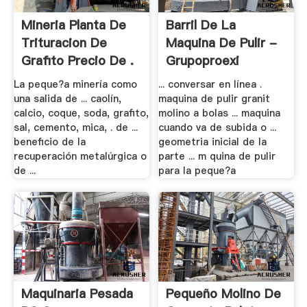
Mineria Planta De
Barril De La
Trituracion De
Maquina De Pulir -
Grafito Precio De .
Grupoproexi
La peque?a minería como
... conversar en línea .
una salida de ... caolín,
maquina de pulir granit
calcio, coque, soda, grafito,
molino a bolas ... maquina
sal, cemento, mica, . de ...
cuando va de subida o ...
beneficio de la
geometria inicial de la
recuperación metalúrgica o
parte ... m quina de pulir
de ...
para la peque?a
Maquinaria Pesada
Pequeño Molino De