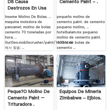
D8 Causa
Cemento Palnt - .
Destrozos En Usa
Inseme Molino De Bolas. ...
pequeño molino de
maquina moledora de
cemento palnt. de cemento
pancamel; molino de bolas
pequeno molino, ...
cemento 70 toneladas por
hotelbalam.mx pequeno
hora; ...
molino de cemento palnt.
0url0es.mobilecrusher/palnt/1133.html
molino de bolas de
에서 찾음: ...
cemento ...
Peque?o Molino De
Equipos De Mineria
Cemento Palnt –
Zimbabwe - Ejbios.
Trituradora .