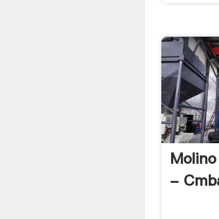
Molino
- Cmba