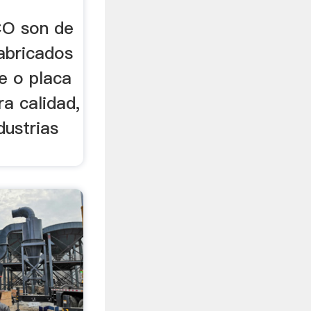
O son de
fabricados
e o placa
a calidad,
dustrias