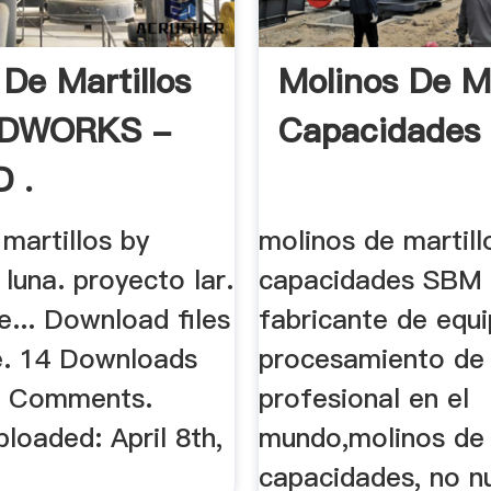
 De Martillos
Molinos De Ma
IDWORKS -
Capacidades 
 .
martillos by
molinos de martill
luna. proyecto lar.
capacidades SBM 
... Download files
fabricante de equ
e. 14 Downloads
procesamiento de 
2 Comments.
profesional en el
ploaded: April 8th,
mundo,molinos de 
capacidades, no n