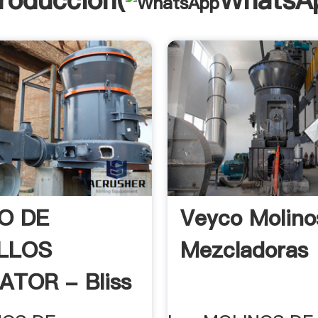
troducción(
WhatsA
O DE
Veyco Molino
LLOS
Mezcladoras
ATOR - Bliss
ies