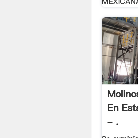
MEXICANA 
Molino
En Est
- .