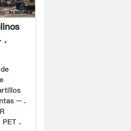
linos
 .
 de
de
rtillos
ntas – .
AR
 PET .