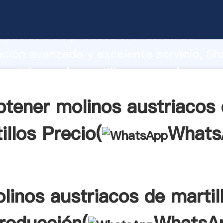
austriacos de martillos fabricante Aga
apacidad de producción, fuerza de
ación avanzada y excelente servicio, Sh
austriacos de martillos proveedor crea 
 valores a todos los clientes.
tener molinos austriacos
illos Precio(
Whats
linos austriacos de martil