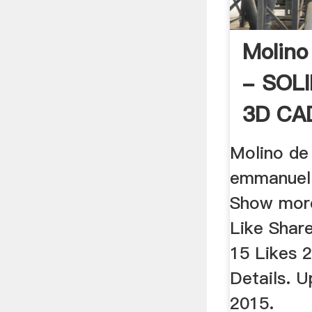
Molino
- SOL
3D CAD
Molino de 
emmanuel 
Show more
Like Shar
15 Likes 
Details. U
2015.