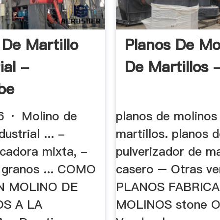
 De Martillo
Planos De Mo
ial -
De Martillos -
be
6 · Molino de
planos de molinos
dustrial ... -
martillos. planos 
icadora mixta, -
pulverizador de ma
 granos ... COMO
casero – Otras ve
N MOLINO DE
PLANOS FABRIC
S A LA
MOLINOS stone O