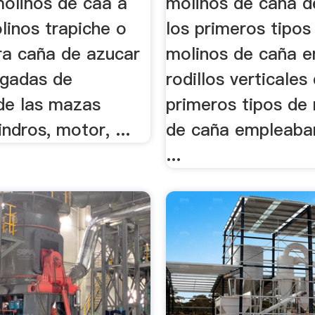
olinos de caa a
molinos de cana d
linos trapiche o
los primeros tipos
ra caña de azucar
molinos de caña 
lgadas de
rodillos verticales 
de las mazas
primeros tipos de
indros, motor, ...
de caña empleaban
...