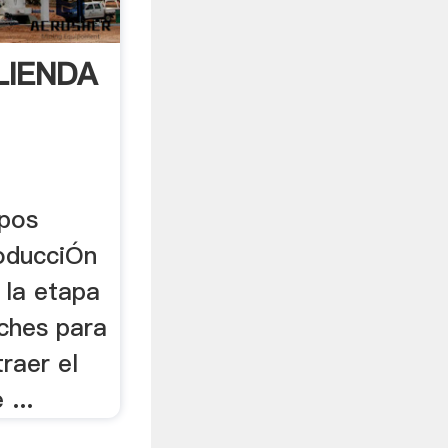
LIENDA
pos
roducciÓn
 la etapa
iches para
traer el
...