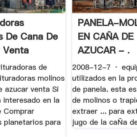
adoras
PANELA-MO
s De Cana De
EN CAÑA DE
 Venta
AZUCAR - .
rituradoras de
2008-12-7 · equi
trituradoras molinos
utilizados en la p
e azucar venta Si
de panela. esta es
 interesado en la
de molinos o trap
e Comprar
extraer ... para ex
 planetarios para
jugo de la caÑa de 