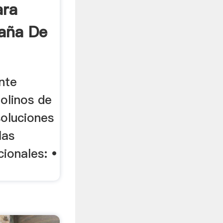
ara
aña De
nte
olinos de
soluciones
las
ionales: •