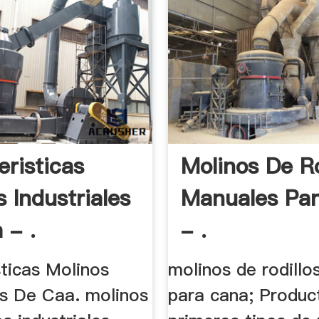
eristicas
Molinos De Ro
 Industriales
Manuales Pa
 - .
- .
sticas Molinos
molinos de rodill
es De Caa. molinos
para cana; Producto