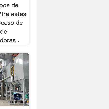
ipos de
Mira estas
oceso de
 de
doras .