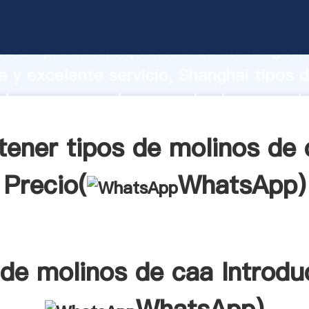
 molinos de caa fabricante Agarrando 
d de producción, fuerza de investigaci
 y excelente servicio, Shanghai tipos 
de caa proveedor crea el valor y aport
los clientes.
tener tipos de molinos de 
Precio(
WhatsApp
)
 de molinos de caa Introdu