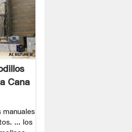
dillos
ra Cana
os manuales
s. ... los