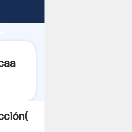
fuerte
ón
de
a valores
caa
cción(