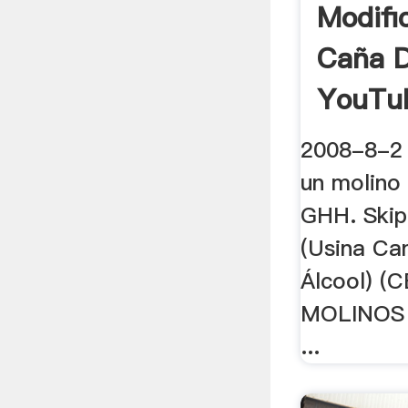
Modifi
Caña D
YouTu
2008-8-2 
un molino
GHH. Skip 
(Usina Ca
Álcool) (C
MOLINOS
...