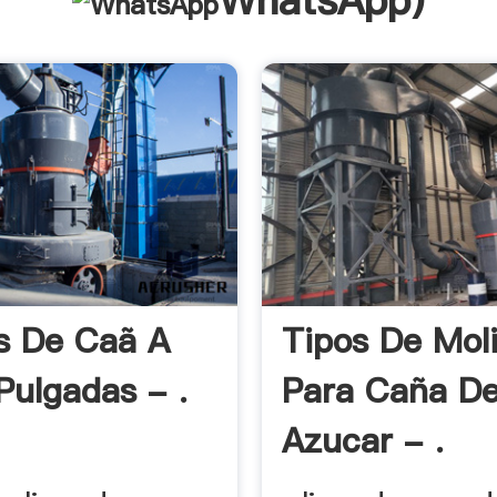
WhatsApp
)
s De Caã A
Tipos De Mol
Pulgadas - .
Para Caña D
Azucar - .