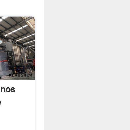
inos
e