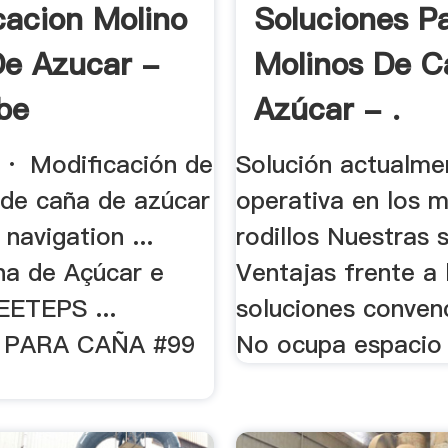
cacion Molino
Soluciones P
e Azucar -
Molinos De C
be
Azúcar - .
· Modificación de
Solución actualme
 de caña de azúcar
operativa en los m
navigation ...
rodillos Nuestras 
na de Açúcar e
Ventajas frente a 
EETEPS ...
soluciones convenc
 PARA CAÑA #99
No ocupa espacio