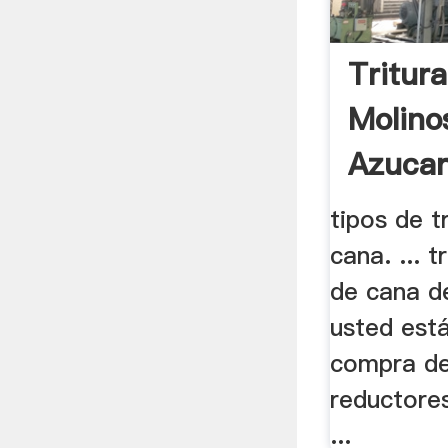
Tritur
Molino
Azucar
tipos de t
cana. ... 
de cana d
usted está
compra d
reductores
...