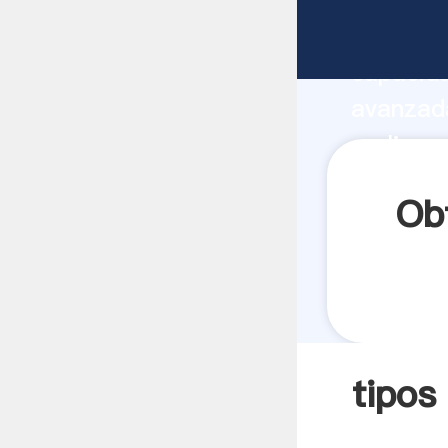
tipos de
capacida
avanzada
molinos 
a todos 
Ob
tipos