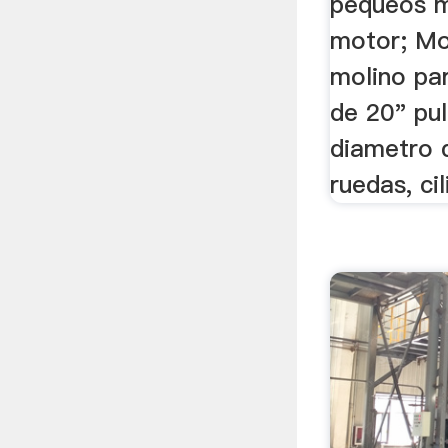
pequeos m
motor; Mo
molino pa
de 20" pu
diametro 
ruedas, cil