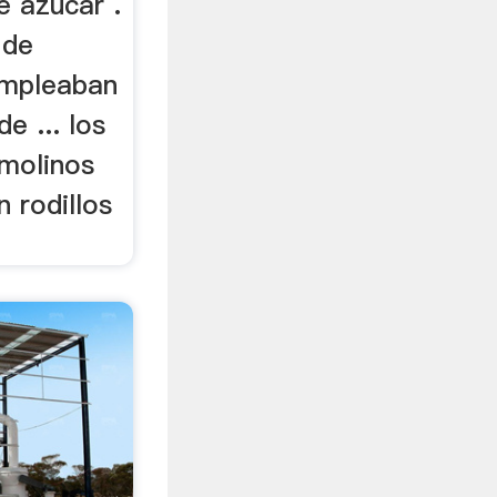
e azucar .
 de
empleaban
de ... los
 molinos
 rodillos