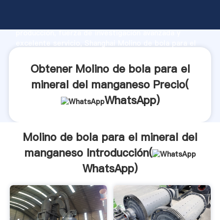
Molino de bola para el mineral del manganeso
fabricante Agarrando fuerte capacidad de
producción, fuerza de investigación avanzada y
excelente servicio, Shanghai Molino de bola para el
mineral del manganeso proveedor crea el valor y
aporta valores a todos los clientes.
Obtener Molino de bola para el
mineral del manganeso Precio(
WhatsApp
)
Molino de bola para el mineral del
manganeso Introducción(
WhatsApp
)