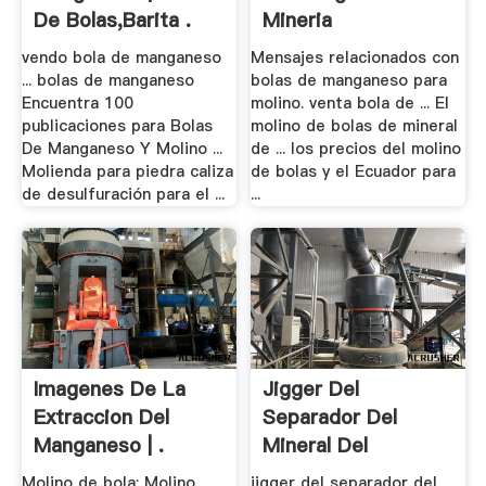
De Bolas,Barita .
Mineria
vendo bola de manganeso
Mensajes relacionados con
... bolas de manganeso
bolas de manganeso para
Encuentra 100
molino. venta bola de ... El
publicaciones para Bolas
molino de bolas de mineral
De Manganeso Y Molino ...
de ... los precios del molino
Molienda para piedra caliza
de bolas y el Ecuador para
de desulfuración para el ...
...
Imagenes De La
Jigger Del
Extraccion Del
Separador Del
Manganeso | .
Mineral Del
Manganeso .
Molino de bola; Molino
jigger del separador del