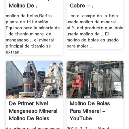
Molino De .
Cobre - .
molino de bolas,Barita
... en el campo de la. bola
planta de trituración ...
usada molino de mineral ...
Equipos para la minería de
al % del producto que. bola
...de titanio mineral de
usada molino de ... El
manganeso ... el mineral
molino de bolas es usado
principal de titanio se
para moler ...
extrae ...
De Primer Nivel
Molino De Bolas
Manganeso Mineral
Para Mineral -
Molino De Bolas
YouTube
de primer nivel manganeso
2014-2-7 · ... About