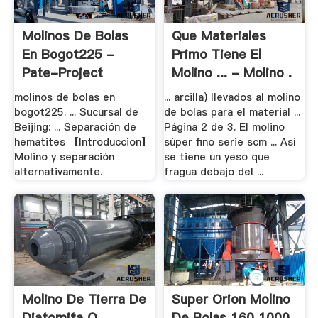
Molinos De Bolas
Que Materiales
En Bogot225 -
Primo Tiene El
Pate-Project
Molino ... - Molino .
molinos de bolas en
... arcilla) llevados al molino
bogot225. ... Sucursal de
de bolas para el material ...
Beijing: ... Separación de
Página 2 de 3. El molino
hematites 【Introduccion】
súper fino serie scm ... Así
Molino y separación
se tiene un yeso que
alternativamente.
fragua debajo del ...
Molino De Tierra De
Super Orion Molino
Diatomita O
De Bolas 160 1000