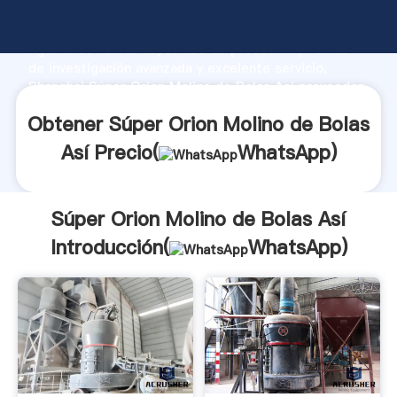
Súper Orion Molino de Bolas Así fabricante
Agarrando fuerte capacidad de producción, fuerza
de investigación avanzada y excelente servicio,
Shanghai Súper Orion Molino de Bolas Así proveedor
crea el valor y aporta valores a todos los clientes.
Obtener Súper Orion Molino de Bolas
Así Precio(
WhatsApp
)
Súper Orion Molino de Bolas Así
Introducción(
WhatsApp
)