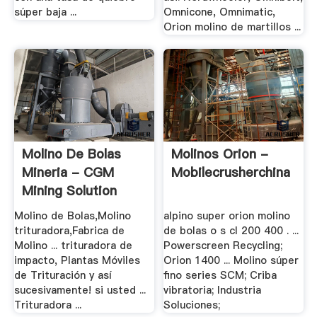
súper baja ...
Omnicone, Omnimatic,
Orion molino de martillos ...
Molino De Bolas
Molinos Orion -
Mineria - CGM
Mobilecrusherchina
Mining Solution
Molino de Bolas,Molino
alpino super orion molino
trituradora,Fabrica de
de bolas o s cl 200 400 . ...
Molino ... trituradora de
Powerscreen Recycling;
impacto, Plantas Móviles
Orion 1400 ... Molino súper
de Trituración y así
fino series SCM; Criba
sucesivamente! si usted ...
vibratoria; Industria
Trituradora ...
Soluciones;