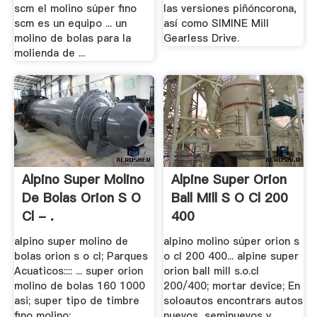
scm el molino súper fino
las versiones piñóncorona,
scm es un equipo ... un
así como SIMINE Mill
molino de bolas para la
Gearless Drive.
molienda de ...
Alpino Super Molino
Alpine Super Orion
De Bolas Orion S O
Ball Mill S O Cl 200
Cl - .
400
alpino super molino de
alpino molino súper orion s
bolas orion s o cl; Parques
o cl 200 400... alpine super
Acuaticos:::: ... super orion
orion ball mill s.o.cl
molino de bolas 160 1000
200/400; mortar device; En
asi; super tipo de timbre
soloautos encontrars autos
fino molino;
nuevos, seminuevos y ...