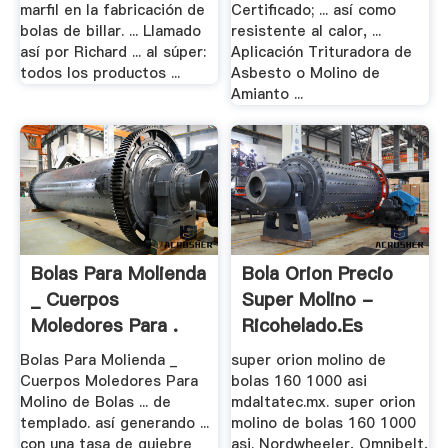
marfil en la fabricación de
Certificado; ... así como
bolas de billar. ... Llamado
resistente al calor, ...
así por Richard ... al súper:
Aplicación Trituradora de
todos los productos ...
Asbesto o Molino de
Amianto ...
Bolas Para Molienda
Bola Orion Precio
_ Cuerpos
Super Molino -
Moledores Para .
Ricohelado.es
Bolas Para Molienda _
super orion molino de
Cuerpos Moledores Para
bolas 160 1000 asi
Molino de Bolas ... de
mdaltatec.mx. super orion
templado. así generando ...
molino de bolas 160 1000
con una tasa de quiebre
asi. Nordwheeler, Omnibelt,