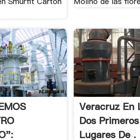
en Smurfit Carton
Molino de las flor
IEMOS
Veracruz En 
TRO
Dos Primeros
O":
Lugares De .