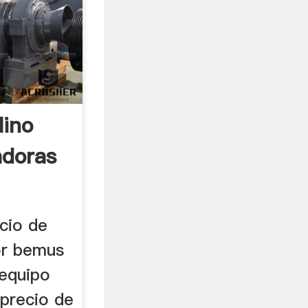
lino
adoras
ecio de
or bemus
 equipo
 precio de