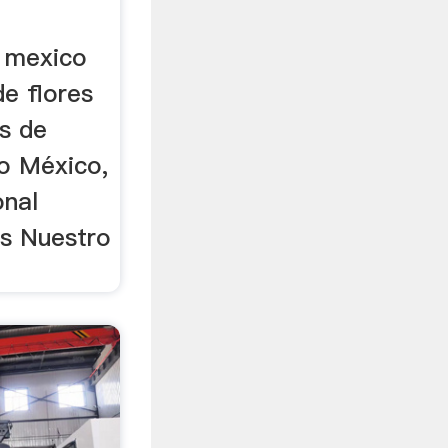
o mexico
e flores
as de
o México,
onal
s Nuestro