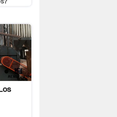
es?
Los