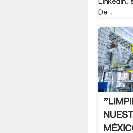
LinkedIn. 
De .
"LIMP
NUES
MÉXIC