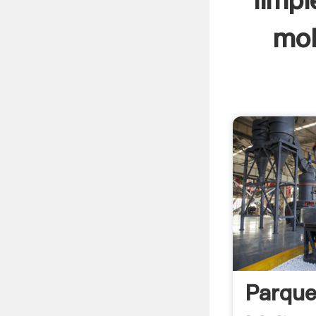
limp
mol
Parque