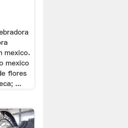
uebradora
ora
n mexico.
ro mexico
e flores
ca; ...