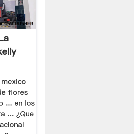
La
elly
o mexico
e flores
 ... en los
a ... ¿Que
acional