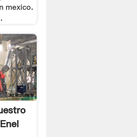
en mexico.
.
uestro
Enel