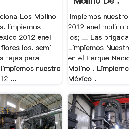
Molino De .
iona Los Molino
limpiemos nuestr
es. limpiemos
2012 enel molino d
exico 2012 enel
los; ... Las brigad
flores los. semi
Limpiemos Nuestr
es fajas para
en el Parque Naci
 limpiemos nuestro
Molino . Limpiemo
2 ...
México .