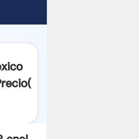
flores
o mexico
l valor y
xico
recio(