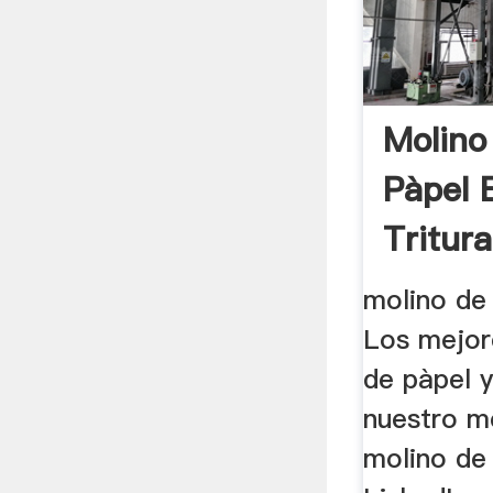
Molino
Pàpel 
Tritura
molino de 
Los mejore
de pàpel 
nuestro m
molino de