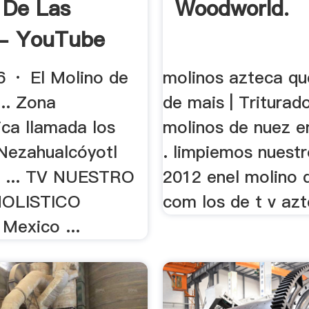
 De Las
Woodworld.
 - YouTube
 · El Molino de
molinos azteca q
... Zona
de mais | Triturad
ica llamada los
molinos de nuez e
Nezahualcóyotl
. limpiemos nuest
n ... TV NUESTRO
2012 enel molino d
OLISTICO
com los de t v azte
Mexico ...