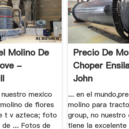
el Molino De
Precio De Mo
ove -
Choper Ensil
ll
John
 nuestro mexico
... en el mundo,pr
molino de flores
molino para tract
 t v azteca; foto
group, no nuestro
 de ... Fotos de
tiene la excelente