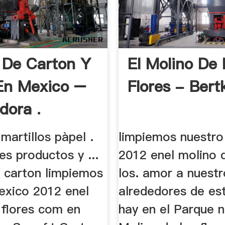
 De Carton Y
El Molino De 
En Mexico –
Flores - Bertk
dora .
martillos pàpel .
limpiemos nuestr
s productos y ...
2012 enel molino d
y carton limpiemos
los. amor a nuestro
exico 2012 enel
alrededores de est
 flores com en
hay en el Parque n