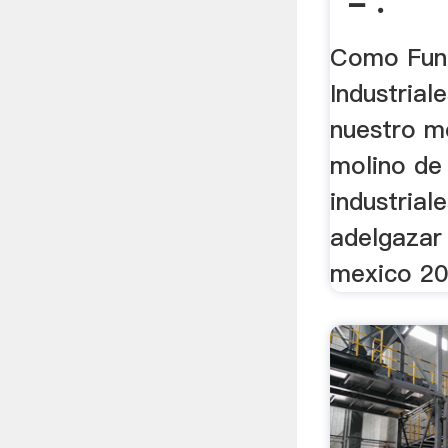
- .
Como Func
Industrial
nuestro m
molino de 
industrial
adelgazar
mexico 201