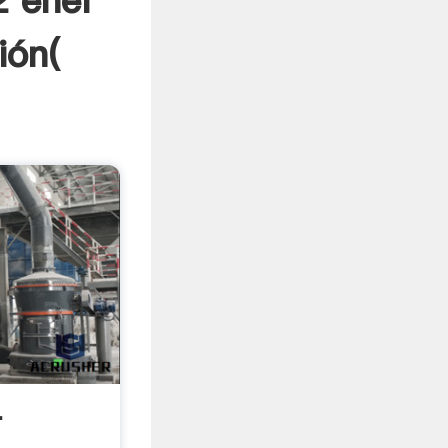
 enel
ión(
-