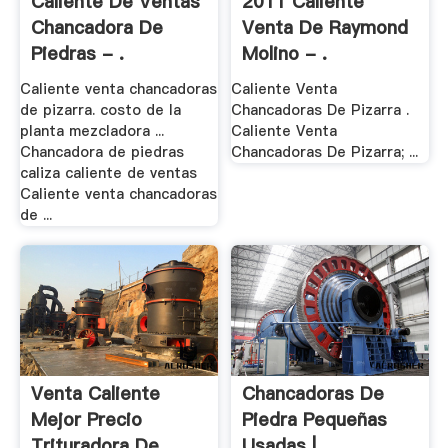
Caliente De Ventas
2011 Caliente
Chancadora De
Venta De Raymond
Piedras - .
Molino - .
Caliente venta chancadoras
Caliente Venta
de pizarra. costo de la
Chancadoras De Pizarra .
planta mezcladora ...
Caliente Venta
Chancadora de piedras
Chancadoras De Pizarra; ...
caliza caliente de ventas
Caliente venta chancadoras
de ...
Venta Caliente
Chancadoras De
Mejor Precio
Piedra Pequeñas
Trituradora De
Usadas | .