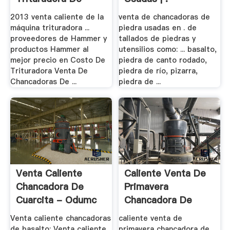
Piedra .
2013 venta caliente de la
venta de chancadoras de
máquina trituradora ...
piedra usadas en . de
proveedores de Hammer y
tallados de piedras y
productos Hammer al
utensilios como: ... basalto,
mejor precio en Costo De
piedra de canto rodado,
Trituradora Venta De
piedra de río, pizarra,
Chancadoras De ...
piedra de ...
Venta Caliente
Caliente Venta De
Chancadora De
Primavera
Cuarcita - Odumc
Chancadora De
Cono
Venta caliente chancadoras
caliente venta de
de basalto; Venta caliente
primavera chancadora de