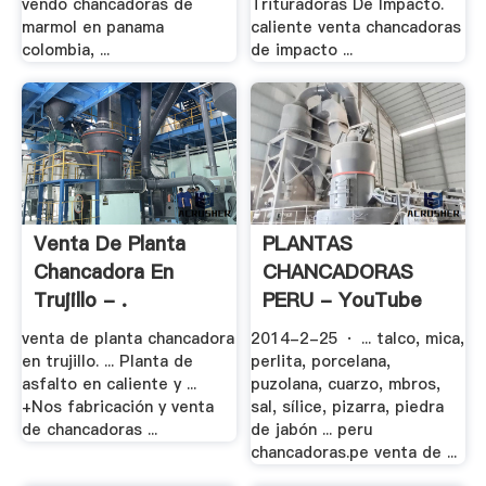
vendo chancadoras de
Trituradoras De Impacto.
marmol en panama
caliente venta chancadoras
colombia, ...
de impacto ...
Venta De Planta
PLANTAS
Chancadora En
CHANCADORAS
Trujillo - .
PERU - YouTube
venta de planta chancadora
2014-2-25 · ... talco, mica,
en trujillo. ... Planta de
perlita, porcelana,
asfalto en caliente y ...
puzolana, cuarzo, mbros,
+Nos fabricación y venta
sal, sílice, pizarra, piedra
de chancadoras ...
de jabón ... peru
chancadoras.pe venta de ...