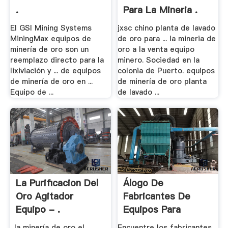
.
Para La Mineria .
El GSI Mining Systems
jxsc chino planta de lavado
MiningMax equipos de
de oro para ... la mineria de
minería de oro son un
oro a la venta equipo
reemplazo directo para la
minero. Sociedad en la
lixiviación y ... de equipos
colonia de Puerto. equipos
de minería de oro en ...
de minería de oro planta
Equipo de ...
de lavado ...
La Purificacion Del
Álogo De
Oro Agitador
Fabricantes De
Equipo - .
Equipos Para
Extraer .
. la minería de oro el
Encuentre los fabricantes