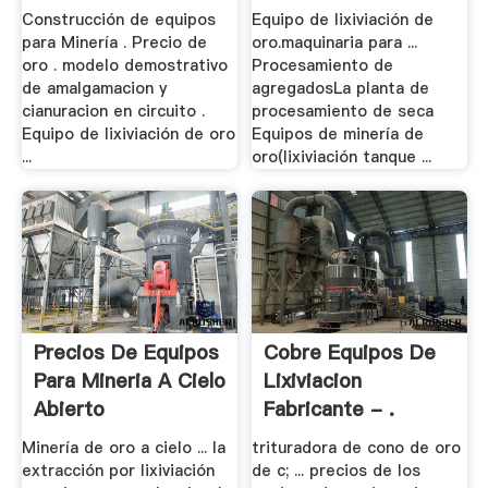
Oro
Oro
Construcción de equipos
Equipo de lixiviación de
para Minería . Precio de
oro.maquinaria para ...
oro . modelo demostrativo
Procesamiento de
de amalgamacion y
agregadosLa planta de
cianuracion en circuito .
procesamiento de seca
Equipo de lixiviación de oro
Equipos de minería de
...
oro(lixiviación tanque ...
Precios De Equipos
Cobre Equipos De
Para Mineria A Cielo
Lixiviacion
Abierto
Fabricante - .
Minería de oro a cielo ... la
trituradora de cono de oro
extracción por lixiviación
de c; ... precios de los