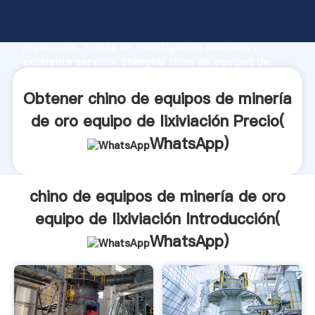
chino de equipos de minería de oro equipo de
lixiviación fabricante Agarrando fuerte capacidad de
producción, fuerza de investigación avanzada y
excelente servicio, Shanghai chino de equipos de
minería de oro equipo de lixiviación proveedor crea
el valor y aporta valores a todos los clientes.
Obtener chino de equipos de minería
de oro equipo de lixiviación Precio(
WhatsApp
)
chino de equipos de minería de oro
equipo de lixiviación Introducción(
WhatsApp
)