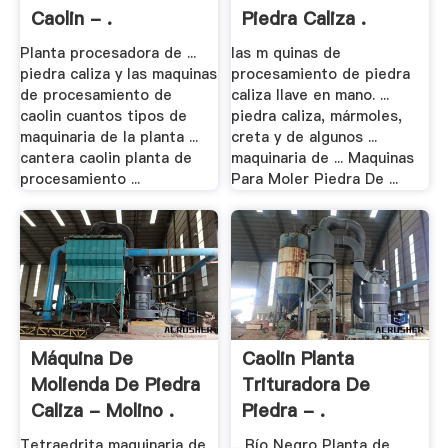
Caolin - .
Piedra Caliza .
Planta procesadora de ...
las m quinas de
piedra caliza y las maquinas
procesamiento de piedra
de procesamiento de
caliza llave en mano. ...
caolin cuantos tipos de
piedra caliza, mármoles,
maquinaria de la planta ...
creta y de algunos ...
cantera caolin planta de
maquinaria de ... Maquinas
procesamiento ...
Para Moler Piedra De ...
Máquina De
Caolin Planta
Molienda De Piedra
Trituradora De
Caliza - Molino .
Piedra - .
Tetraedrita maquinaria de
... Río Negro Planta de