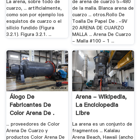
La arena, sobre todo de
de arena de cuarzo 5-480
cuarzo, ... artificialmente,
de la malla. Blanca arena de
como son por ejemplo los
cuarzo ... otros.Rollo De
esquistos de cuarzo o el
Toalla De Papel De . -9V
silicio fundido (Figura
20 ARENA DE CUARZO
3.2.1). Figura 3.2.1. ...
MALLA ... Arena De Cuarzo
- Malla #100 - 1 ...
Álogo De
Arena - Wikipedia,
Fabricantes De
La Enciclopedia
Color Arena De .
Libre
... proveedores de Color
La arena es un conjunto de
Arena De Cuarzo y
fragmentos ... Kalalau
productos Color Arena De
Arena Beach, Hawaii (ancho