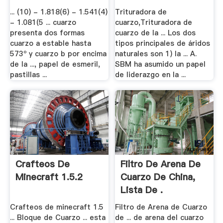
Educación A .
... (10) - 1.818(6) - 1.541(4)
Trituradora de
- 1.081(5 ... cuarzo
cuarzo,Trituradora de
presenta dos formas
cuarzo de la ... Los dos
cuarzo a estable hasta
tipos principales de áridos
573º y cuarzo b por encima
naturales son 1) la ... A.
de la ..., papel de esmeril,
SBM ha asumido un papel
pastillas ...
de liderazgo en la ...
Crafteos De
Filtro De Arena De
Minecraft 1.5.2
Cuarzo De China,
Lista De .
Crafteos de minecraft 1.5
Filtro de Arena de Cuarzo
... Bloque de Cuarzo ... esta
de ... de arena del cuarzo