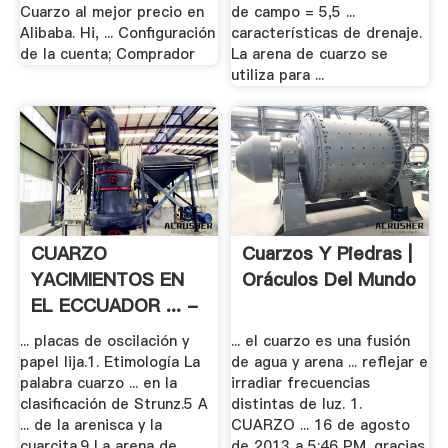
Cuarzo al mejor precio en
de campo = 5,5 ...
Alibaba. Hi, ... Configuración
características de drenaje.
de la cuenta; Comprador
La arena de cuarzo se
utiliza para ...
CUARZO
Cuarzos Y Piedras |
YACIMIENTOS EN
Oráculos Del Mundo
EL ECCUADOR ... -
Es .
... placas de oscilación y
... el cuarzo es una fusión
papel lija.1. Etimología La
de agua y arena ... reflejar e
palabra cuarzo ... en la
irradiar frecuencias
clasificación de Strunz.5 A
distintas de luz. 1.
... de la arenisca y la
CUARZO ... 16 de agosto
cuarcita.9 La arena de ...
de 2013 a 5:46 PM. gracias