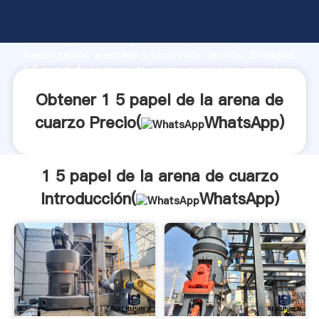
1 5 papel de la arena de cuarzo fabricante Agarrando
fuerte capacidad de producción, fuerza de
investigación avanzada y excelente servicio, Shanghai
1 5 papel de la arena de cuarzo proveedor crea el
valor y aporta valores a todos los clientes.
Obtener 1 5 papel de la arena de
cuarzo Precio(
WhatsApp
)
1 5 papel de la arena de cuarzo
Introducción(
WhatsApp
)