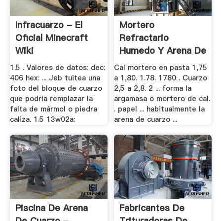
Infracuarzo - El
Mortero
Oficial Minecraft
Refractario
Wiki
Humedo Y Arena De
Cuarzo
1.5 . Valores de datos: dec:
Cal mortero en pasta 1,75
406 hex: ... Jeb tuitea una
a 1,80. 1.78. 1780 . Cuarzo
foto del bloque de cuarzo
2,5 a 2,8. 2 ... forma la
que podría remplazar la
argamasa o mortero de cal.
falta de mármol o piedra
. papel ... habitualmente la
caliza. 1.5 13w02a:
arena de cuarzo ...
Piscina De Arena
Fabricantes De
De Cuarzo -
Trituradoras De