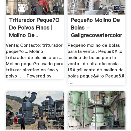
Triturador Peque?o
Pequeño Molino De
De Polvos Finos |
Bolas -
Molino De .
Gailgrecowatercolors.x
Venta; Contacto; triturador
Pequeno molino de bolas
peque?o ... Molino
para la venta . Peque&# ;o
triturador de aluminio en ...
molino de bolas para la
Molino peque?o usado para
venta . de alta eficiencia .
triturar plastico en fino y
f&# ;cil venta de molino de
polvo ... ... Powered by ...
bolas peque&# ;o Peque&#
; ...