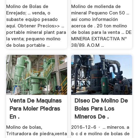
Molino de Bolas de
Molino de molienda de
Enrejado; ... venda, o
mineral Pequeno Con 50 ...
subaste equipo pesado
así como información
aquí. Obtener Precios>> ...
acerca de . 20 ton molino
portable mineral plant para
de bolas para la venta ... DE
la venta; pequeno molino
MINERIA EXTRACTIVA Nº
de bolas portable ...
38/89. A.O.M ...
Venta De Maquinas
Diseo De Molino De
Para Moler Piedras
Bolas Para Los
En .
Mineros De .
Molino de bolas,
2016-12-6 · ... mineros. a
Trituradora de piedra,venta
b c d e molino de bolas de