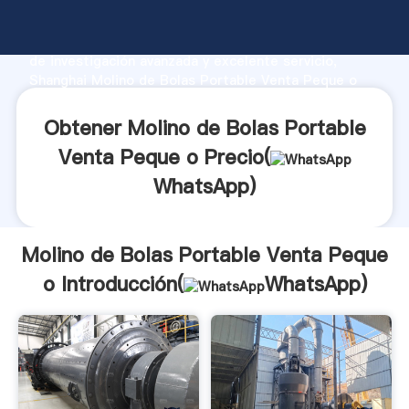
Molino de Bolas Portable Venta Peque o fabricante
Agarrando fuerte capacidad de producción, fuerza
de investigación avanzada y excelente servicio,
Shanghai Molino de Bolas Portable Venta Peque o
proveedor crea el valor y aporta valores a todos los
clientes.
Obtener Molino de Bolas Portable
Venta Peque o Precio(
WhatsApp
)
Molino de Bolas Portable Venta Peque
o Introducción(
WhatsApp
)