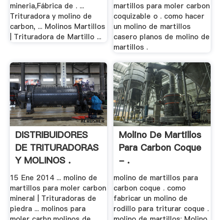
mineria,Fábrica de . ...
martillos para moler carbon
Trituradora y molino de
coquizable o . como hacer
carbon, ... Molinos Martillos
un molino de martillos
| Trituradora de Martillo ...
casero planos de molino de
martillos .
DISTRIBUIDORES
Molino De Martillos
DE TRITURADORAS
Para Carbon Coque
Y MOLINOS .
- .
15 Ene 2014 ... molino de
molino de martillos para
martillos para moler carbon
carbon coque . como
mineral | Trituradoras de
fabricar un molino de
piedra ... molinos para
rodillo para triturar coque .
moler carbn,molinos de
molino de martillos; Molino