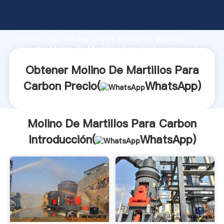
Molino De Martillos Para Carbon fabricante
Agarrando fuerte capacidad de producción, fuerza
de investigación avanzada y excelente servicio,
Shanghai Molino De Martillos Para Carbon proveedor
crea el valor y aporta valores a todos los clientes.
Obtener Molino De Martillos Para
Carbon Precio(
WhatsApp
)
Molino De Martillos Para Carbon
Introducción(
WhatsApp
)