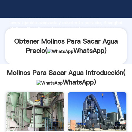
Molinos Para Sacar Agua fabricante Agarrando
fuerte capacidad de producción, fuerza de
investigación avanzada y excelente servicio, Shanghai
Molinos Para Sacar Agua proveedor crea el valor y
aporta valores a todos los clientes.
Obtener Molinos Para Sacar Agua
Precio(
WhatsApp
)
Molinos Para Sacar Agua Introducción(
WhatsApp
)