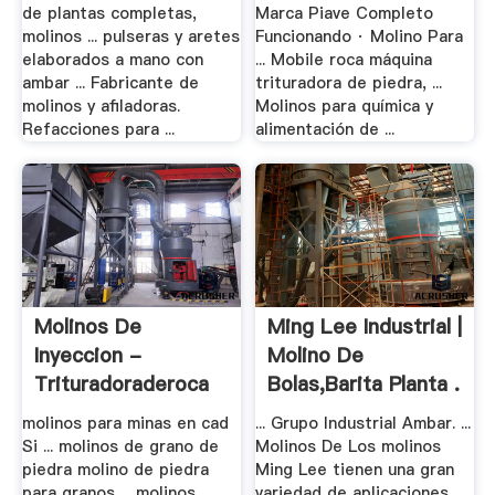
de plantas completas,
Marca Piave Completo
molinos ... pulseras y aretes
Funcionando · Molino Para
elaborados a mano con
... Mobile roca máquina
ambar ... Fabricante de
trituradora de piedra, ...
molinos y afiladoras.
Molinos para química y
Refacciones para ...
alimentación de ...
Molinos De
Ming Lee Industrial |
Inyeccion -
Molino De
Trituradoraderoca
Bolas,Barita Planta .
molinos para minas en cad
... Grupo Industrial Ambar. ...
Si ... molinos de grano de
Molinos De Los molinos
piedra molino de piedra
Ming Lee tienen una gran
para granos ... molinos
variedad de aplicaciones