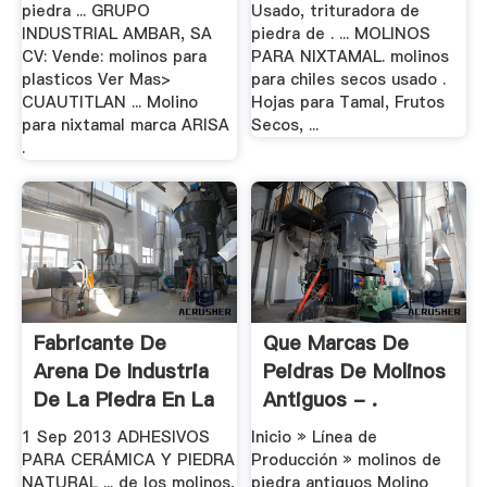
piedra ... GRUPO
Usado, trituradora de
INDUSTRIAL AMBAR, SA
piedra de . ... MOLINOS
CV: Vende: molinos para
PARA NIXTAMAL. molinos
plasticos Ver Mas>
para chiles secos usado .
CUAUTITLAN ... Molino
Hojas para Tamal, Frutos
para nixtamal marca ARISA
Secos, ...
.
Fabricante De
Que Marcas De
Arena De Industria
Peidras De Molinos
De La Piedra En La
Antiguos - .
.
1 Sep 2013 ADHESIVOS
Inicio » Línea de
PARA CERÁMICA Y PIEDRA
Producción » molinos de
NATURAL ... de los molinos,
piedra antiguos Molino