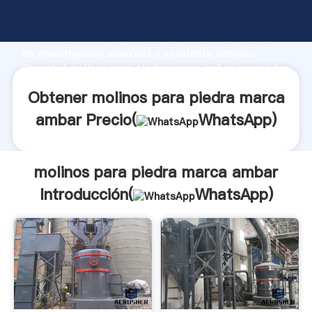
molinos para piedra marca ambar fabricante
Agarrando fuerte capacidad de producción, fuerza
de investigación avanzada y excelente servicio,
Shanghai molinos para piedra marca ambar proveedor
crea el valor y aporta valores a todos los clientes.
Obtener molinos para piedra marca
ambar Precio(
WhatsApp
)
molinos para piedra marca ambar
Introducción(
WhatsApp
)