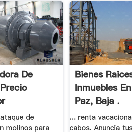
adora De
Bienes Raice
 Precio
Inmuebles En
or
Paz, Baja .
 ataque de
... renta vacaciona
en molinos para
cabos. Anuncia tu