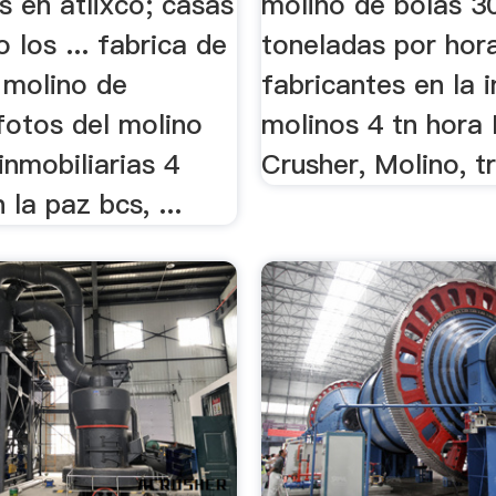
s en atlixco; casas
molino de bolas 3
o los ... fabrica de
toneladas por hor
 molino de
fabricantes en la in
fotos del molino
molinos 4 tn hora
inmobiliarias 4
Crusher, Molino, tr
 la paz bcs, ...