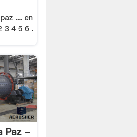
 paz ... en
2 3 4 5 6 .
a Paz -