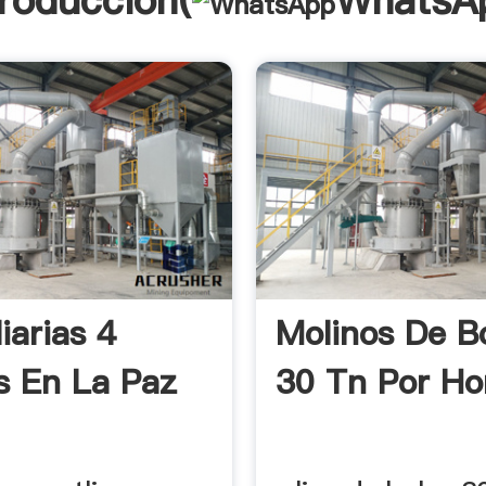
troducción(
WhatsA
iarias 4
Molinos De B
s En La Paz
30 Tn Por Hor