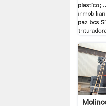
plastico; .
inmobiliar
paz bcs Si
triturador
Molino