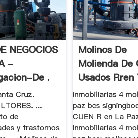
DE NEGOCIOS
Molinos De
A -
Molienda De 
igacion-De .
Usados Rren
anta Cruz.
inmobiliarias 4 mol
TORES. ...
paz bcs signingbook
to de
CUEN R en La Paz
des y trastornos
inmobiliarias 4 mol