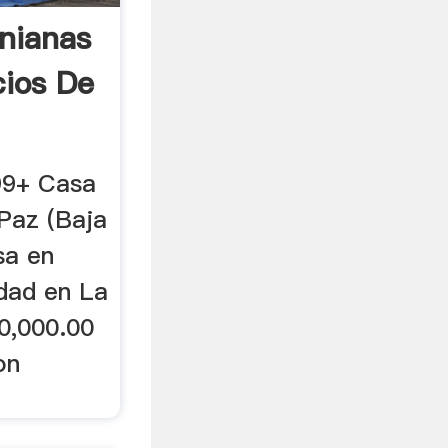
rnianas
ios De
99+ Casa
 Paz (Baja
sa en
dad en La
0,000.00
on