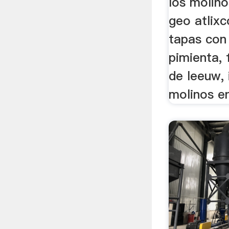
los molino
geo atlixc
tapas con
pimienta, 
de leeuw, 
molinos en