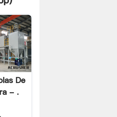
pp
)
olas De
a - .