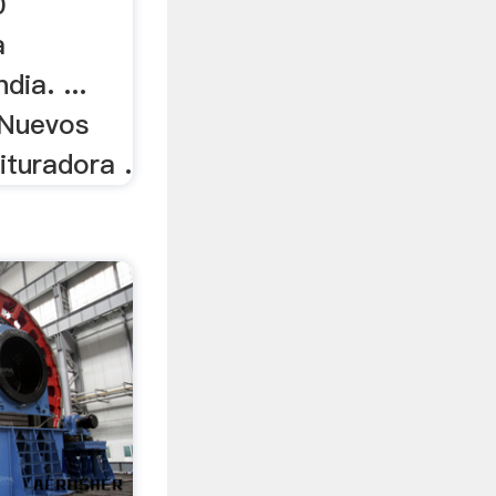
0
a
dia. ...
 Nuevos
ituradora .