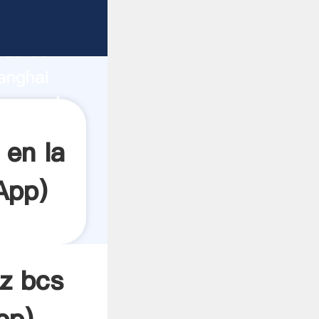
rza de
anghai
 crea el
 en la
App
)
az bcs