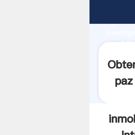
inmobili
Agarrand
investig
inmobili
valor y 
Obten
paz
inmob