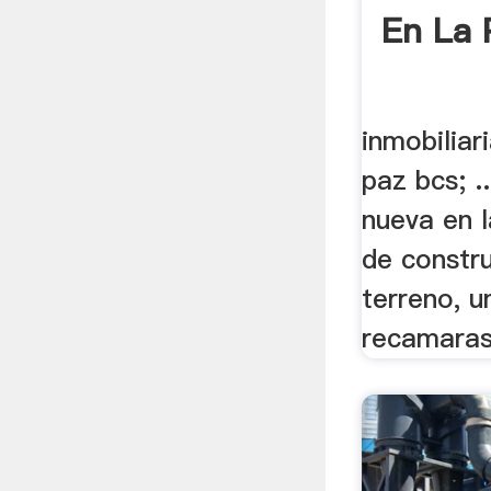
En La 
inmobiliar
paz bcs; .
nueva en 
de constr
terreno, u
recamaras,