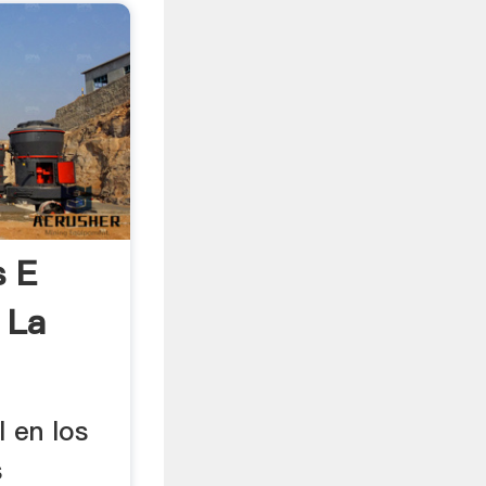
s E
 La
l en los
s