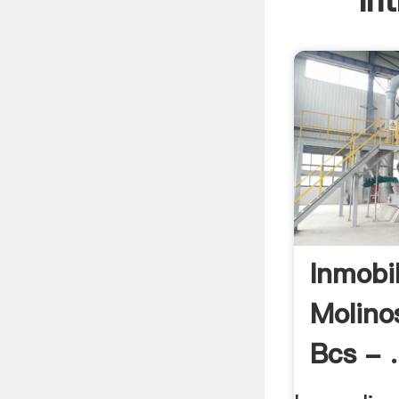
In
Inmobil
Molino
Bcs - .