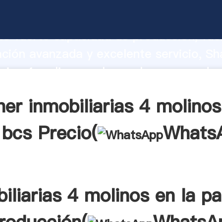
arias 4 molinos en la paz bcs fabricante
o fuerte capacidad de producción, fue
ación avanzada y excelente servicio, Sh
arias 4 molinos en la paz bcs proveedor
aporta valores a todos los clientes.
er inmobiliarias 4 molinos
 bcs Precio(
Whats
iliarias 4 molinos en la p