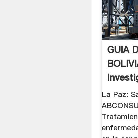
GUIA 
BOLIVI
Invest
La Paz: S
ABCONSUL
Tratamien
enfermeda