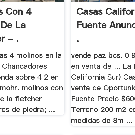
s Con 4
Casas Califo
 De La
Fuente Anunc
r - .
.
ias 4 molinos en la
vende paz bcs. 0 
.. Chancadores
en venta de ... La
enda sobre 4 2 en
California Sur) Ca
 mohr. molinos con
venta de Oportuni
 la fletcher
Fuente Precio $60
s de piedra; ...
Terreno 200 m2 c
medidas de 8m ...