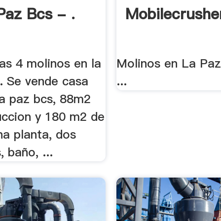
Paz Bcs - .
Mobilecrushe
ias 4 molinos en la
Molinos en La Paz
.. Se vende casa
...
la paz bcs, 88m2
uccion y 180 m2 de
na planta, dos
 baño, ...