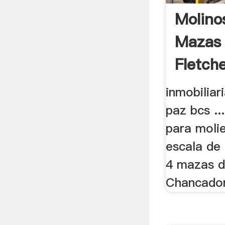
Molino
Mazas
Fletche
inmobiliar
paz bcs .
para moli
escala de
4 mazas de
Chancadore