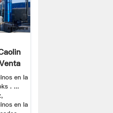
Caolin
 Venta
inos en la
s . ...
,
inos en la