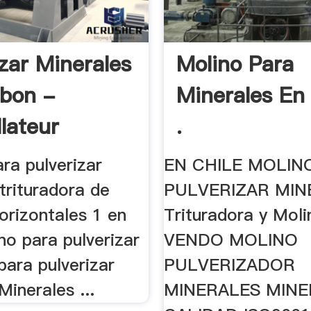
izar Minerales
Molino Para
bon -
Minerales En 
llateur
.
ra pulverizar
EN CHILE MOLIN
trituradora de
PULVERIZAR MIN
orizontales 1 en
Trituradora y Moli
ino para pulverizar
VENDO MOLINO
 para pulverizar
PULVERIZADOR
Minerales ...
MINERALES MINE