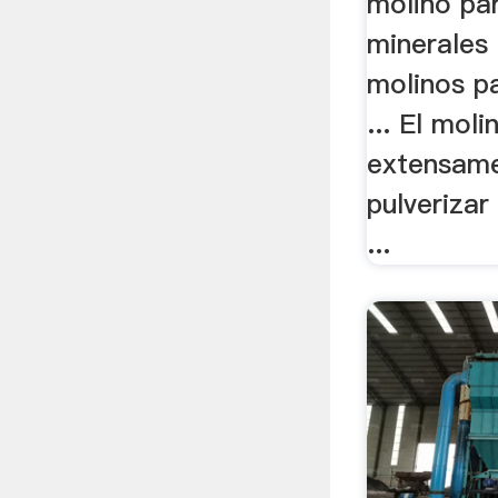
molino par
minerales 
molinos p
... El moli
extensame
pulverizar
...