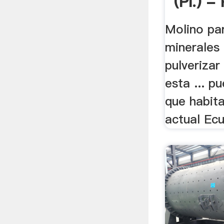
(pl.) - 
Molino par
minerales 
pulverizar
esta ... p
que habit
actual Ecu