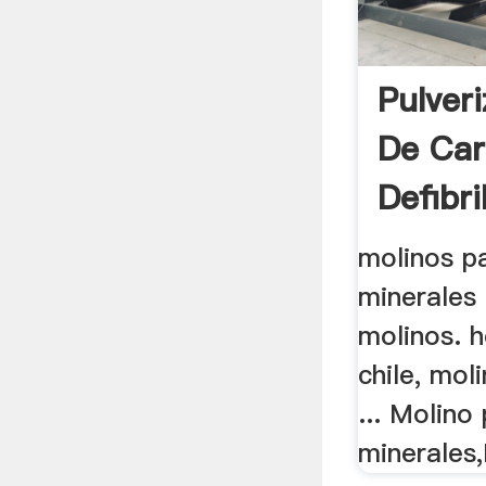
Pulver
De Car
Defibri
molinos pa
minerales 
molinos. h
chile, mol
... Molino
minerales,