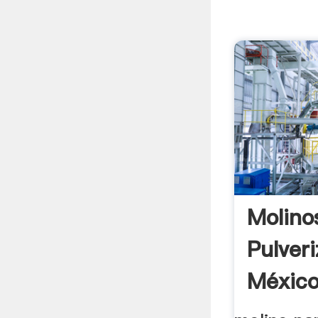
Molino
Pulver
México 