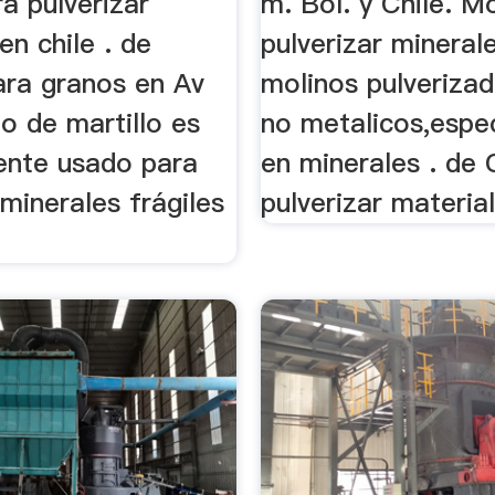
a pulverizar
m. Bol. y Chile. M
en chile . de
pulverizar minerales
ara granos en Av
molinos pulveriza
no de martillo es
no metalicos,espec
nte usado para
en minerales . de C
 minerales frágiles
pulverizar material