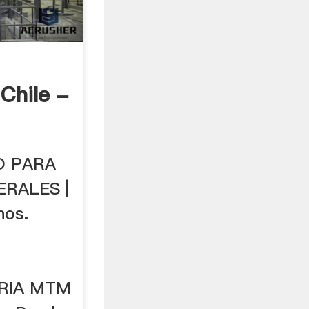
Chile -
O PARA
ERALES |
nos.
RIA MTM