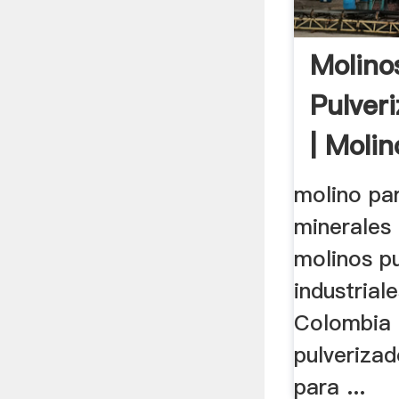
Molino
Pulver
| Molin
molino par
minerales 
molinos p
industriale
Colombia .
pulverizad
para ...