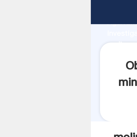
molino p
Agarrand
investig
molino p
crea el 
Ob
min