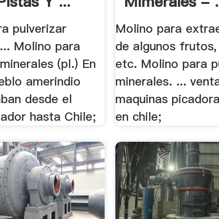
Pistas Y ...
Mimerales - .
a pulverizar
Molino para extrae
... Molino para
de algunos frutos, 
 minerales (pl.) En
etc. Molino para p
ueblo amerindio
minerales. ... vent
aban desde el
maquinas picadora
ador hasta Chile;
en chile;