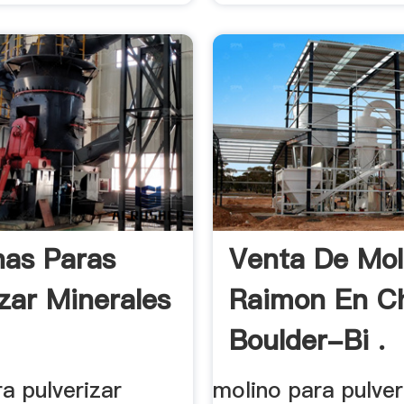
as Paras
Venta De Mol
izar Minerales
Raimon En Ch
Boulder-Bi .
a pulverizar
molino para pulver