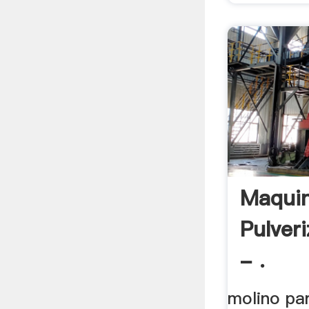
Maquin
Pulver
- .
molino par