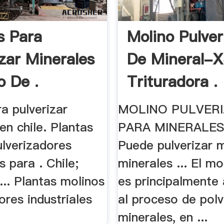
s Para
Molino Pulver
izar Minerales
De Mineral-
o De .
Trituradora .
a pulverizar
MOLINO PULVER
en chile. Plantas
PARA MINERALES 
ulverizadores
Puede pulverizar m
s para . Chile;
minerales ... El 
.. Plantas molinos
es principalmente 
ores industriales
al proceso de pol
minerales, en ...