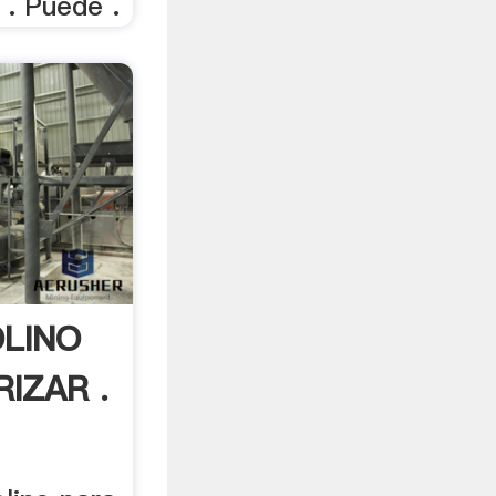
. Puede .
OLINO
IZAR .