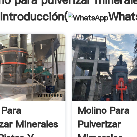
no para pulverizar mineral
 Introducción(
What
 Para
Molino Para
izar Minerales
Pulverizar