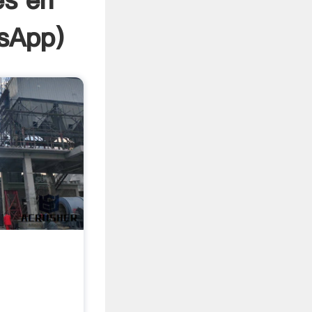
es en
sApp
)