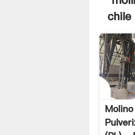
moli
chile
Molino
Pulver