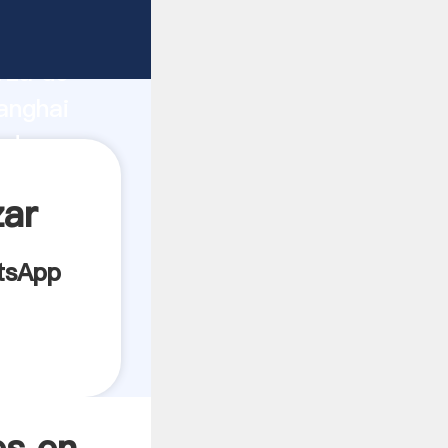
cante
rza de
anghai
edor
es.
zar