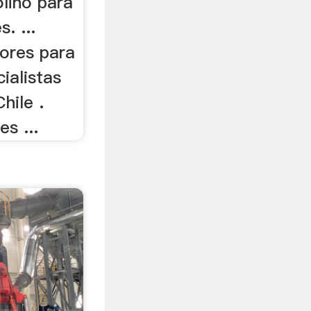
olino para
. ...
dores para
ialistas
hile .
es ...