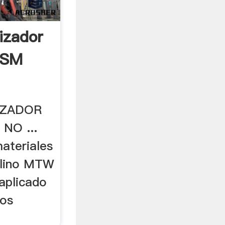
izador
XSM
IZADOR
NO ...
ateriales
molino MTW
aplicado
vos