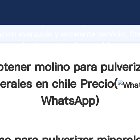
ara pulverizar minerales en chile fabri
o fuerte capacidad de producción, fue
ación avanzada y excelente servicio, Sh
ara pulverizar minerales en chile prove
valor y aporta valores a todos los client
tener molino para pulveri
erales en chile Precio(
WhatsApp
)