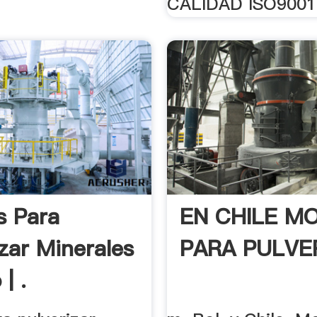
CALIDAD ISO9001 
s Para
EN CHILE M
izar Minerales
PARA PULVER
| .