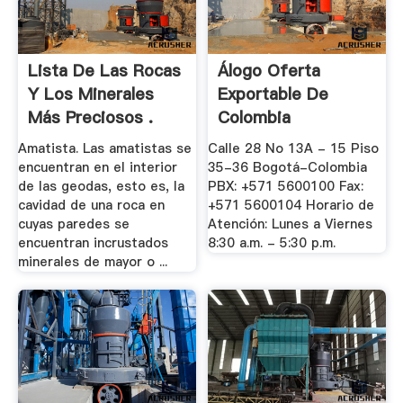
Lista De Las Rocas
Álogo Oferta
Y Los Minerales
Exportable De
Más Preciosos .
Colombia
Amatista. Las amatistas se
Calle 28 No 13A - 15 Piso
encuentran en el interior
35-36 Bogotá-Colombia
de las geodas, esto es, la
PBX: +571 5600100 Fax:
cavidad de una roca en
+571 5600104 Horario de
cuyas paredes se
Atención: Lunes a Viernes
encuentran incrustados
8:30 a.m. - 5:30 p.m.
minerales de mayor o ...