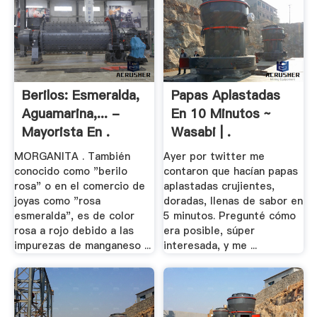
Berilos: Esmeralda,
Papas Aplastadas
Aguamarina,... -
En 10 Minutos ~
Mayorista En .
Wasabi | .
MORGANITA . También
Ayer por twitter me
conocido como "berilo
contaron que hacían papas
rosa" o en el comercio de
aplastadas crujientes,
joyas como "rosa
doradas, llenas de sabor en
esmeralda", es de color
5 minutos. Pregunté cómo
rosa a rojo debido a las
era posible, súper
impurezas de manganeso ...
interesada, y me ...