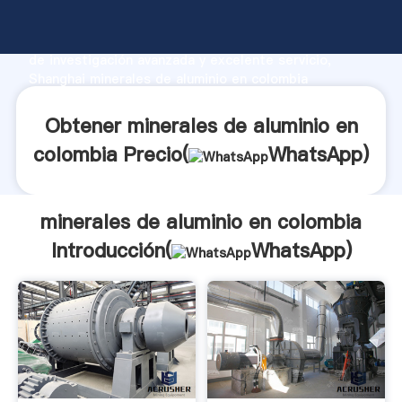
minerales de aluminio en colombia fabricante
Agarrando fuerte capacidad de producción, fuerza
de investigación avanzada y excelente servicio,
Shanghai minerales de aluminio en colombia
proveedor crea el valor y aporta valores a todos los
clientes.
Obtener minerales de aluminio en
colombia Precio(
WhatsApp
)
minerales de aluminio en colombia
Introducción(
WhatsApp
)