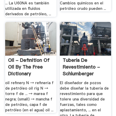
... La U60NA es también
Cambios químicos en el
utilizada en fluidos
petróleo crudo pueden ...
derivados de petróleo, ...
Oil - Definition Of
Tubería De
Oil By The Free
Revestimiento -
Dictionary
Schlumberger
Oilfield .
oil refinery N → refinería f
El diseñador de pozos
de petróleo oil rig N →
debe diseñar la tubería de
torre f de ... → marea f
revestimiento para que
negra; (small) → mancha f
tolere una diversidad de
de petróleo, capa f de
fuerzas, tales como
petróleo (en el agua) oil ...
aplastamiento, ... en el
otro. La tubería de ...