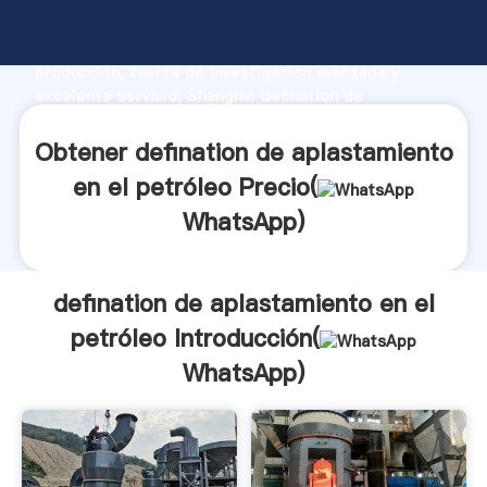
defination de aplastamiento en el petróleo
fabricante Agarrando fuerte capacidad de
producción, fuerza de investigación avanzada y
excelente servicio, Shanghai defination de
aplastamiento en el petróleo proveedor crea el valor
y aporta valores a todos los clientes.
Obtener defination de aplastamiento
en el petróleo Precio(
WhatsApp
)
defination de aplastamiento en el
petróleo Introducción(
WhatsApp
)