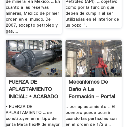
de mineral en México. ... En
Petróleo (API), ... objetivo
cuanto a las reservas
como por la función que
mineras, México de primer
deben de cumplir al ser
orden en el mundo. De
utilizadas en el interior de
2007, excepto petróleo y
un pozo. 1.
gas, ...
FUERZA DE
Mecanismos De
APLASTAMIENTO
Daño A La
INICIAL: • ACABADO
Formación - Portal
.
Del .
• FUERZA DE
... por aplastamiento ... El
APLASTAMIENTO ... se
puenteo puede ocurrir
constituyen en el tipo de
cuando las partículas son
junta Metalflex® de mayor
en el orden de 1/3 a ...