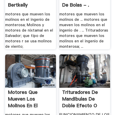
Bertkelly
De Bolas - .
motores que mueven los
motores que mueven los
molinos en el ingenio de
molinos de ... motores que
monterosa; Molinos y
mueven los molinos en el
motores de nixtamal en el
ingenio de . ... Trituradoras
Salvador; que tipo de
motores que mueven los
motores r se usa molinos
molinos en el ingenio de
de viento;
monterosa; ...
Motores Que
Trituradores De
Mueven Los
Mandibulas De
Molinos En El
Doble Efecto O
Ingenio De .
Blake
motores que mueven los
FUNCIONAMIENTO DE LOS