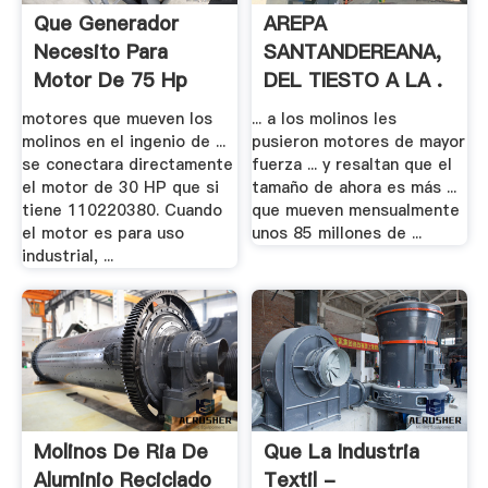
Que Generador
AREPA
Necesito Para
SANTANDEREANA,
Motor De 75 Hp
DEL TIESTO A LA .
Trif - .
motores que mueven los
... a los molinos les
molinos en el ingenio de ...
pusieron motores de mayor
se conectara directamente
fuerza ... y resaltan que el
el motor de 30 HP que si
tamaño de ahora es más ...
tiene 110220380. Cuando
que mueven mensualmente
el motor es para uso
unos 85 millones de ...
industrial, ...
Molinos De Ria De
Que La Industria
Aluminio Reciclado
Textil -