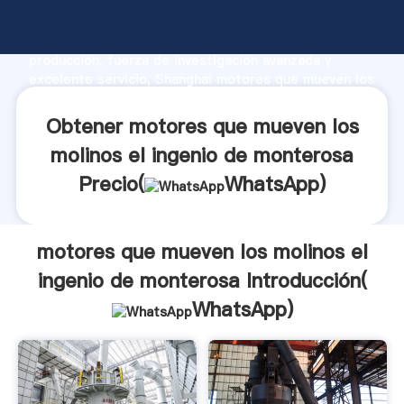
motores que mueven los molinos el ingenio de
monterosa fabricante Agarrando fuerte capacidad de
producción, fuerza de investigación avanzada y
excelente servicio, Shanghai motores que mueven los
molinos el ingenio de monterosa proveedor crea el
valor y aporta valores a todos los clientes.
Obtener motores que mueven los
molinos el ingenio de monterosa
Precio(
WhatsApp
)
motores que mueven los molinos el
ingenio de monterosa Introducción(
WhatsApp
)