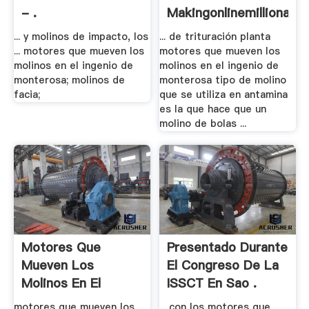
- .
Makingonlinemillionaire
... y molinos de impacto, los
... de trituración planta
... motores que mueven los
motores que mueven los
molinos en el ingenio de
molinos en el ingenio de
monterosa; molinos de
monterosa tipo de molino
facia;
que se utiliza en antamina
es la que hace que un
molino de bolas ...
Motores Que
Presentado Durante
Mueven Los
El Congreso De La
Molinos En El
ISSCT En Sao .
Ingenio De .
motores que mueven los
... con los motores que