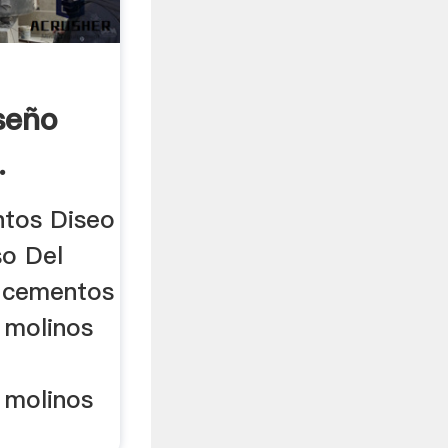
seño
.
tos Diseo
so Del
e cementos
 molinos
 molinos