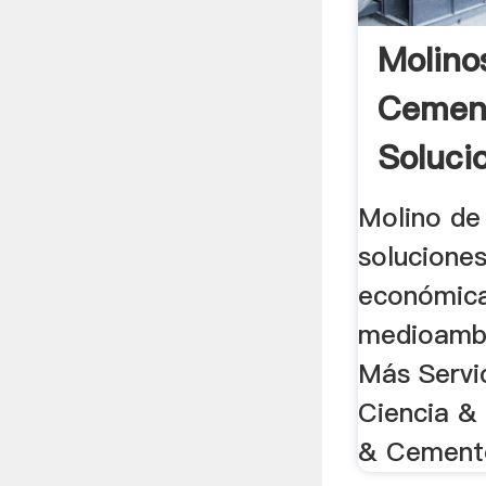
Molino
Cemen
Soluci
Molino de b
soluciones
económic
medioambi
Más Servi
Ciencia &
& Cemento 