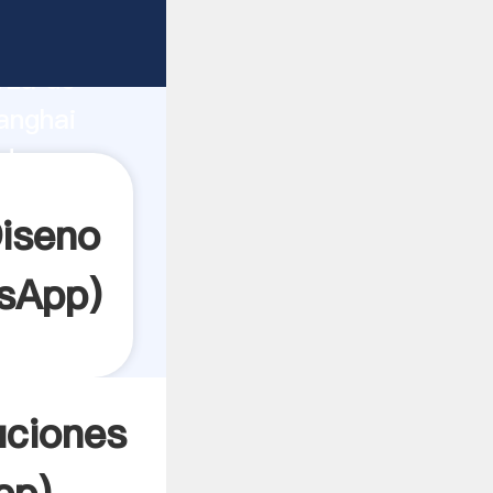
ante
rza de
anghai
dor crea
iseno
sApp
)
uciones