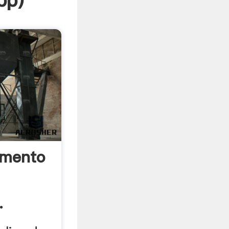
pp
)
emento
.