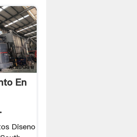
nto En
.
os Diseno