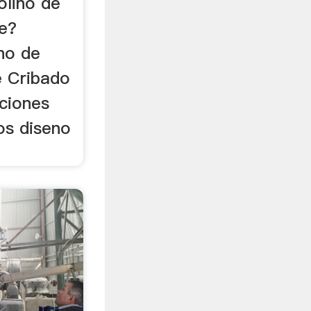
olino de
e?
no de
e Cribado
uciones
os diseno