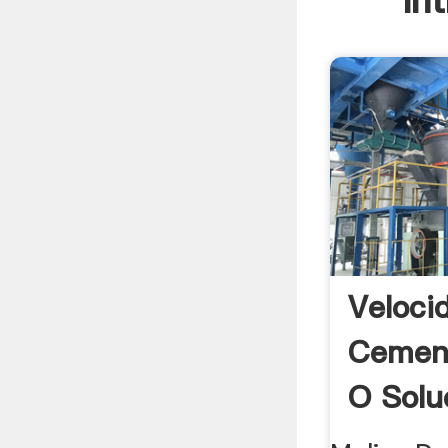
In
Veloci
Cement
O Solu