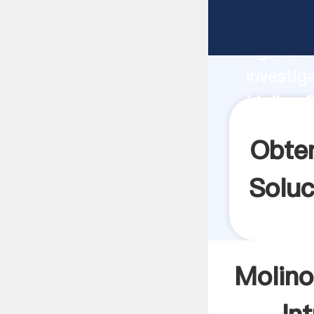
Molino 
Agarrand
investig
Molino 
el valor
Obte
Soluc
Molino