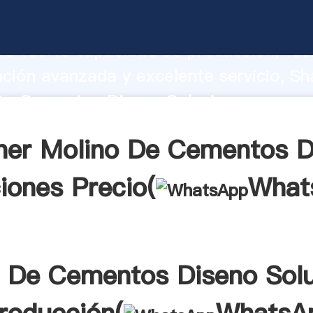
De Cementos Diseno Soluciones fabric
o fuerte capacidad de producción, fue
ación avanzada y excelente servicio, Sh
De Cementos Diseno Soluciones provee
 y aporta valores a todos los clientes.
ner Molino De Cementos D
iones Precio(
What
 De Cementos Diseno Sol