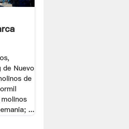
rca
os,
og de Nuevo
molinos de
ormil
 molinos
emania; ...