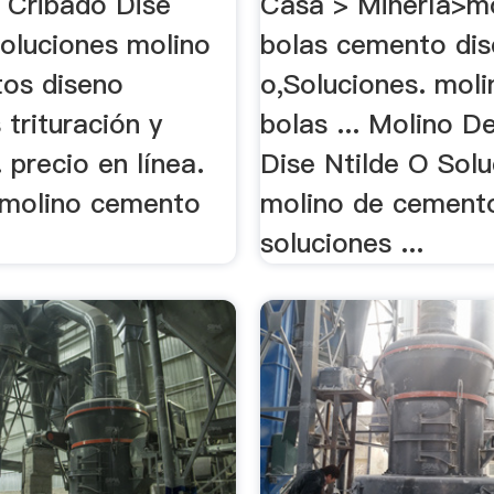
 Cribado Dise
Casa > Minería>m
Soluciones molino
bolas cemento dis
os diseno
o,Soluciones. moli
 trituración y
bolas ... Molino D
. precio en línea.
Dise Ntilde O Sol
 molino cemento
molino de cement
soluciones ...