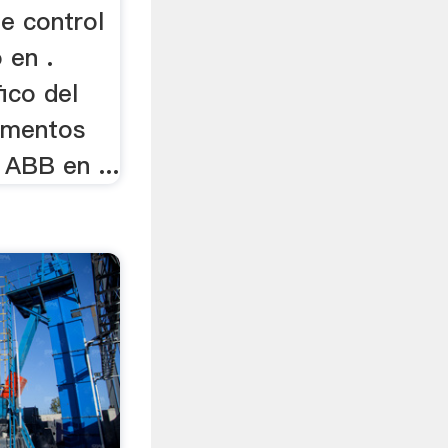
e control
 en .
ico del
cementos
 ABB en ...