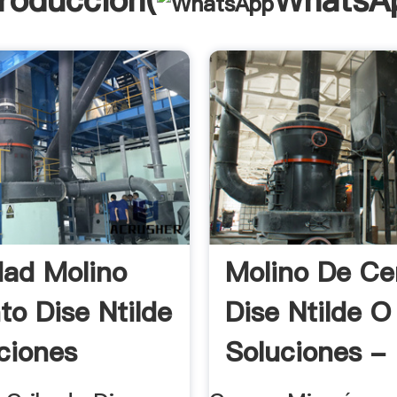
troducción(
WhatsA
dad Molino
Molino De C
o Dise Ntilde
Dise Ntilde O
ciones
Soluciones - 