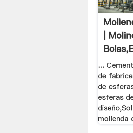
Molien
| Moli
Bolas,B
... Cement
de fabrica
de esfera
esferas d
diseño,Sol
molienda d