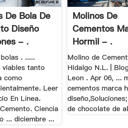
s De Bola De
Molinos De
to Diseño
Cementos Ma
ones - .
Hormil - .
olas . .....
Molino de Cement
 viables tanto
Hidalgo N.L. | Bl
a como
Leon . Apr 06, ... 
entalmente. Leer
cementos marca h
cio En Línea.
diseño,Soluciones;
 Cemento. Ciencia
de chocolate de al
... diciembre ...