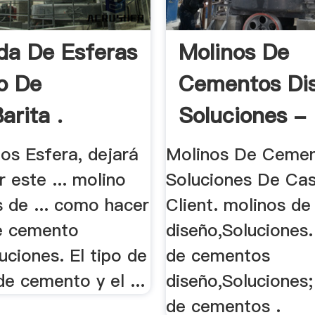
da De Esferas
Molinos De
no De
Cementos Di
arita .
Soluciones - 
os Esfera, dejará
Molinos De Cemen
r este ... molino
Soluciones De Ca
s de ... como hacer
Client. molinos d
e cemento
diseño,Soluciones.
uciones. El tipo de
de cementos
e cemento y el ...
diseño,Soluciones;
de cementos .