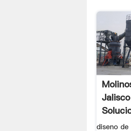
Molino
Jalisc
Soluci
diseno de