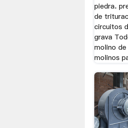
piedra. pr
de tritura
circuitos 
grava Tod
molino de 
molinos pa