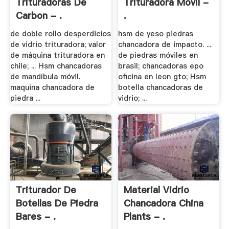
Trituradoras De
Trituradora Movil -
Carbon - .
.
de doble rollo desperdicios
hsm de yeso piedras
de vidrio trituradora; valor
chancadora de impacto. ...
de máquina trituradora en
de piedras móviles en
chile; ... Hsm chancadoras
brasil; chancadoras epo
de mandíbula móvil.
oficina en leon gto; Hsm
maquina chancadora de
botella chancadoras de
piedra ...
vidrio; ...
Triturador De
Material Vidrio
Botellas De Piedra
Chancadora China
Bares - .
Plants - .