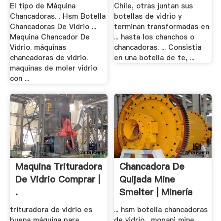
El tipo de Máquina
Chile, otras juntan sus
Chancadoras. . Hsm Botella
botellas de vidrio y
Chancadoras De Vidrio ...
terminan transformadas en
Maquina Chancador De
... hasta los chanchos o
Vidrio. máquinas
chancadoras. ... Consistía
chancadoras de vidrio.
en una botella de te, ...
maquinas de moler vidrio
con ...
Maquina Trituradora
Chancadora De
De Vidrio Comprar |
Quijada Mine
.
Smelter | Minería
Del .
trituradora de vidrio es
... hsm botella chancadoras
buena máquina para
de vidrio . mopani mine