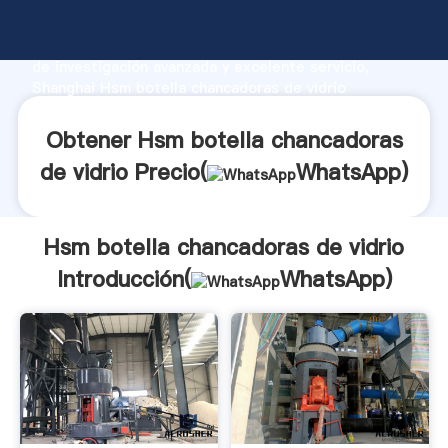
Hsm botella chancadoras de vidrio fabricante
Agarrando fuerte capacidad de producción, fuerza
de investigación avanzada y excelente servicio,
Shanghai Hsm botella chancadoras de vidrio
proveedor crea el valor y aporta valores a todos los
clientes.
Obtener Hsm botella chancadoras
de vidrio Precio(
WhatsApp
)
Hsm botella chancadoras de vidrio
Introducción(
WhatsApp
)