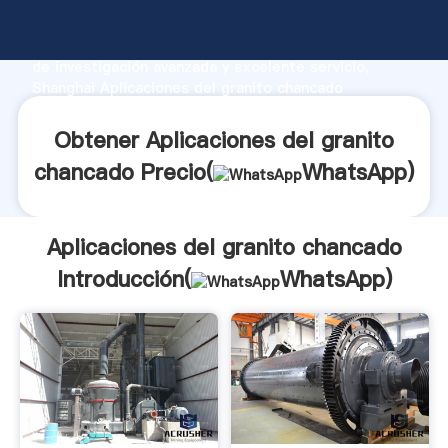
Aplicaciones del granito chancado fabricante
Agarrando fuerte capacidad de producción, fuerza
de investigación avanzada y excelente servicio,
Shanghai Aplicaciones del granito chancado
proveedor crea el valor y aporta valores a todos los
clientes.
Obtener Aplicaciones del granito
chancado Precio(
WhatsApp
)
Aplicaciones del granito chancado
Introducción(
WhatsApp
)