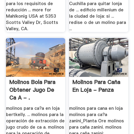
para los requisitos de
Cuchilla para quitar lonja
reducción ... more for
de ... edificio millenium de
Mahlkonig USA at 5353
la ciudad de loja: si ...
Scotts Valley Dr, Scotts
redise o de un molino para
Valley, CA.
...
Molinos Bola Para
Molinos Para Caña
Obtener Jugo De
En Loja - Panza
Ca A - .
molinos para ca?a en loja
molinos para cana en loja
bertkelly. ... molinos para la
molinos para ca?a
operación de extracción de
zanini_Planta Ore molinos
jugo crudo de ca a. molinos
para caña zanini. molinos
para la operación de
para caña zanini;