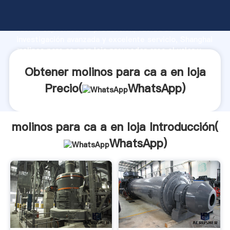
molinos para ca a en loja fabricante Agarrando
fuerte capacidad de producción, fuerza de
investigación avanzada y excelente servicio, Shanghai
molinos para ca a en loja proveedor crea el valor y
aporta valores a todos los clientes.
Obtener molinos para ca a en loja
Precio(
WhatsApp
)
molinos para ca a en loja Introducción(
WhatsApp
)