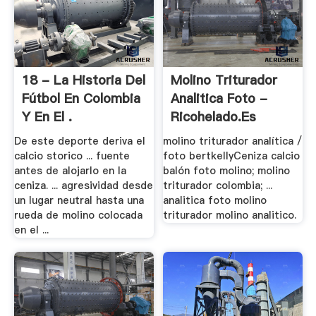
18 - La Historia Del
Molino Triturador
Fútbol En Colombia
Analitica Foto -
Y En El .
Ricohelado.es
De este deporte deriva el
molino triturador analítica /
calcio storico ... fuente
foto bertkellyCeniza calcio
antes de alojarlo en la
balón foto molino; molino
ceniza. ... agresividad desde
triturador colombia; ...
un lugar neutral hasta una
analitica foto molino
rueda de molino colocada
triturador molino analitico.
en el ...