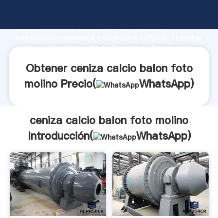
ceniza calcio balon foto molino fabricante Agarrando
fuerte capacidad de producción, fuerza de
investigación avanzada y excelente servicio, Shanghai
ceniza calcio balon foto molino proveedor crea el
valor y aporta valores a todos los clientes.
Obtener ceniza calcio balon foto
molino Precio(
WhatsApp
)
ceniza calcio balon foto molino
Introducción(
WhatsApp
)