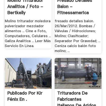
Molino Triturador
Fresado Detalles
Analítica / Foto -
Balon -
Bertkelly
Fitnessamerica
Molino triturador moledora
fresado detalles balon.
pulverizador mezclador
26/Mar/2012. Bombas /
alimentos ... Cine e Foto,
Válvulas / Hidrociclones;
Computadores, Celulares ...
Molino; Clasificador;
Galiza Analítica ... Leer Más
Separador Por Gravedad; ...
Servicio En Línea.
Ceniza calcio balón foto
molino; ...
Publicado Por Kir
Trituradora De
Fénix En .
Fabricantes
Italianos De Aridos