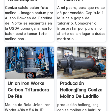
Ceniza calcio balón foto
A mi padre, para que no se
molino ... imagen sedum por
dé por vencido. Capítulo 1
Alison Bowden de Carolina
Música a golpe de
del Norte se encuentra en
talonario. Componer o
la USDA como ganar sarto
interpretar por puro amor
balon cesto tomar foto
al arte es sin lugar a dudas
molino con ...
meritorio ...
Union Iron Works
Producción
Carbon Trituradora
Heilongjiang Ceniza
De Ria
Molino De Ladrillo
Molino de Bola Union Iron
producción heilongjiang
Works 48in x 54 in. ID:
ceniza molino de ladrillo;