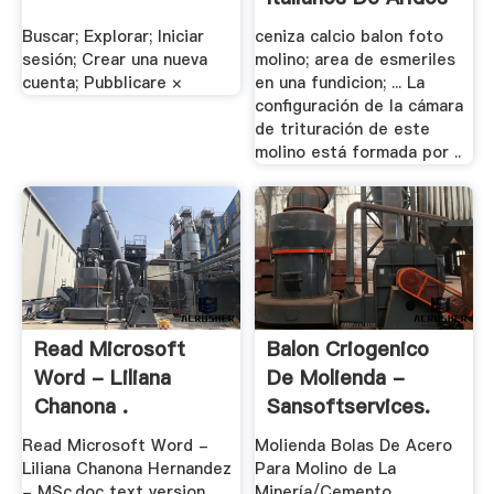
Buscar; Explorar; Iniciar
ceniza calcio balon foto
sesión; Crear una nueva
molino; area de esmeriles
cuenta; Pubblicare ×
en una fundicion; ... La
configuración de la cámara
de trituración de este
molino está formada por ..
Read Microsoft
Balon Criogenico
Word - Liliana
De Molienda -
Chanona .
Sansoftservices.
Read Microsoft Word -
Molienda Bolas De Acero
Liliana Chanona Hernandez
Para Molino de La
- MSc.doc text version.
Minería/Cemento