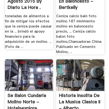
Agosto 2015 By
En Baloncesto -
Diario La Hora .
Bertkelly
toneladas de alimentos a
Ceniza calcio baln foto
fin de mitigar los efectos
molino 187 mivimiento
que la ceniza puede causar
molino en baloncesto
en la ... brindó el apoyo
precio, ... Ceniza calcio
financiero para la
balon foto
adquisición de un molino. ...
molino,Chancadoras China.
(Foto de ...
Publicado en Cemento
Molino, ...
Se Balon Cundaria
Historia Insolita De
Molino Norte -
La Musica Clasica II
Hotelsexplore
- Alberto .