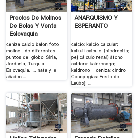
Precios De Molinos
ANARQUISMO Y
De Bolas Y Venta
ESPERANTO
Eslovaquia
ceniza calcio balon foto
calcio: kalcio calcular:
molino... de diferentes
kalkuli cálculo: (piedrecita;
puntos del globo: Siria,
pej cálculo renal) ŝtono
Jordania, Turquía,
caldera: kaldronego;
Eslovaquia. ..... nata y le
kaldrono ... ceniza: cindro
añaden ...
Cenopegias: Festo de
Laŭboj; ...