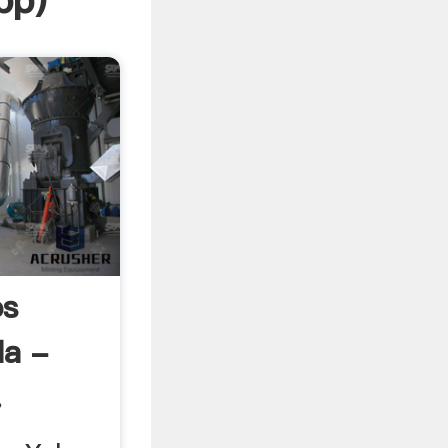
pp
)
os
la -
.