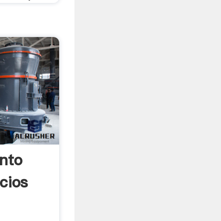
nto
cios