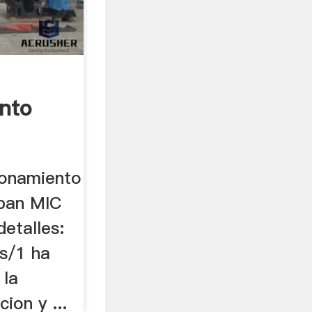
nto
ionamiento
pan MIC
etalles:
as/1 ha
 la
cion y ...