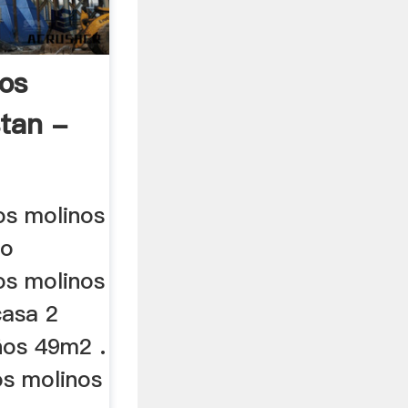
Los
stan -
os molinos
io
os molinos
casa 2
ños 49m2 .
os molinos