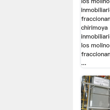
los molin
inmobiliari
fracciona
chirimoya
inmobiliar
los molino
fracciona
...