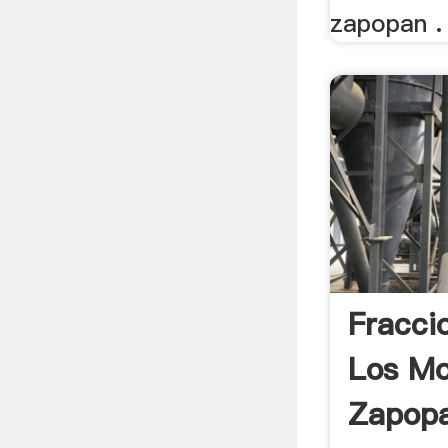
zapopan .
Fracci
Los Mo
Zapopa