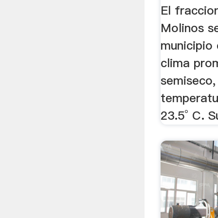
El fracci
Molinos se
municipio
clima pro
semiseco,
temperatu
23.5° C. S