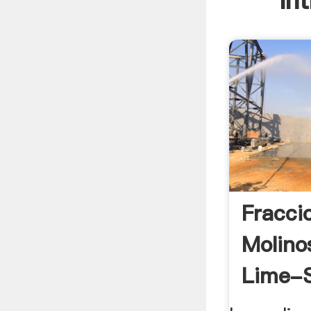
In
Fracci
Molino
Lime-S