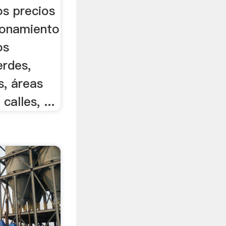
os precios
ionamiento
os
erdes,
s, áreas
calles, ...