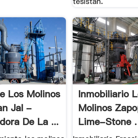
tesistan.
De Los Molinos
Inmobiliario 
n Jal -
Molinos Zapo
dora De La ...
Lime-Stone .