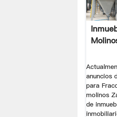
Inmueb
Molino
Actualmen
anuncios 
para Frac
molinos Z
de inmuebl
inmobiliar