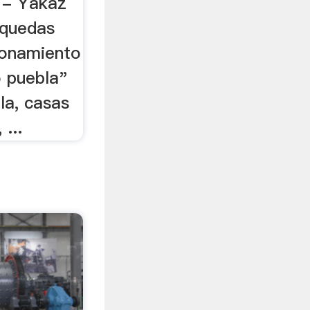
 - Yakaz
usquedas
ionamiento
o puebla"
la, casas
...