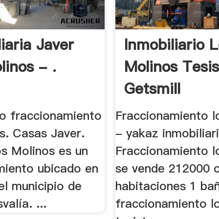
iaria Javer
Inmobiliario 
linos - .
Molinos Tesi
Getsmill
io fraccionamiento
Fraccionamiento l
s. Casas Javer.
- yakaz inmobiliar
os Molinos es un
Fraccionamiento l
miento ubicado en
se vende 212000 
el municipio de
habitaciones 1 ba
alía. ...
fraccionamiento l