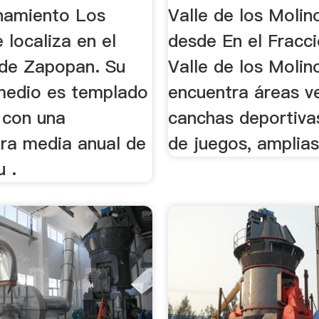
onamiento Los
Valle de los Molin
 localiza en el
desde En el Fracc
 de Zapopan. Su
Valle de los Molin
medio es templado
encuentra áreas v
 con una
canchas deportiva
ra media anual de
de juegos, amplias 
u .