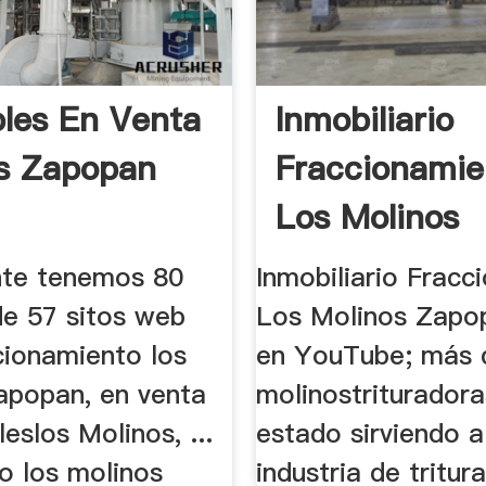
les En Venta
Inmobiliario
s Zapopan
Fraccionamie
Los Molinos
Zapopan
te tenemos 80
Inmobiliario Fracc
de 57 sitos web
Los Molinos Zapo
cionamiento los
en YouTube; más d
apopan, en venta
molinostriturador
eslos Molinos, ...
estado sirviendo a
io los molinos
industria de tritura