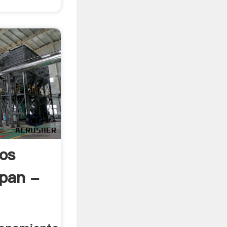
Los
pan -