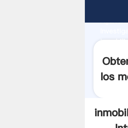
inmobili
Agarrand
investig
inmobili
crea el 
Obten
los m
inmobi