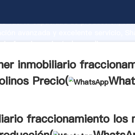
ario fraccionamiento los molinos fabric
o fuerte capacidad de producción, fue
ación avanzada y excelente servicio, Sh
ario fraccionamiento los molinos prove
valor y aporta valores a todos los client
er inmobiliario fracciona
olinos Precio(
What
liario fraccionamiento los 