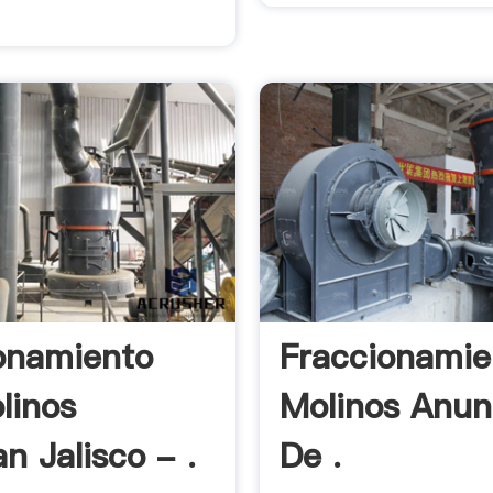
onamiento
Fraccionamie
linos
Molinos Anun
n Jalisco - .
De .