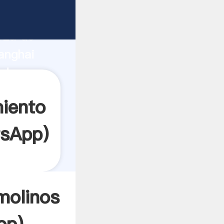
ante
rza de
anghai
edor
es.
miento
sApp
)
molinos