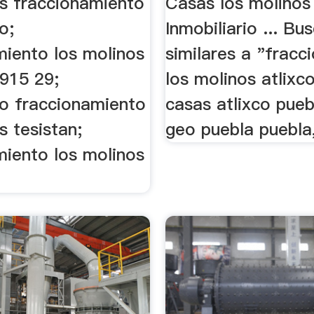
os fraccionamiento
Casas los molinos
o;
Inmobiliario ... B
miento los molinos
similares a "fracc
 915 29;
los molinos atlixc
io fraccionamiento
casas atlixco pueb
s tesistan;
geo puebla puebla, 
miento los molinos