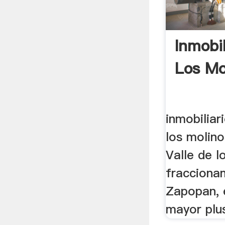
Inmobil
Los Mo
inmobiliar
los molino
Valle de l
fracciona
Zapopan, 
mayor plusv