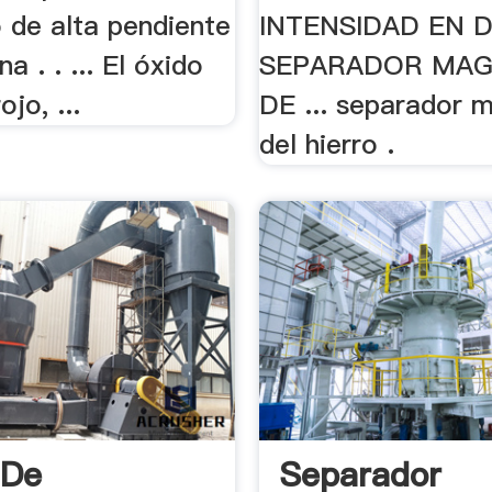
 de alta pendiente
INTENSIDAD EN 
a . . ... El óxido
SEPARADOR MAG
ojo, ...
DE ... separador 
del hierro .
 De
Separador