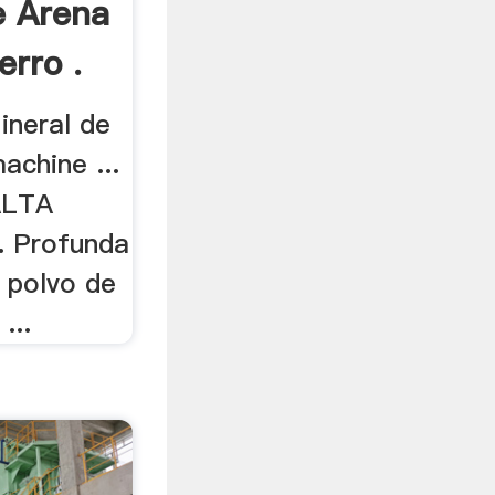
e Arena
rro .
ineral de
achine ...
ALTA
. Profunda
 polvo de
...