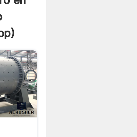
ro en
o
pp
)