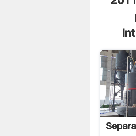
2011
In
Separa