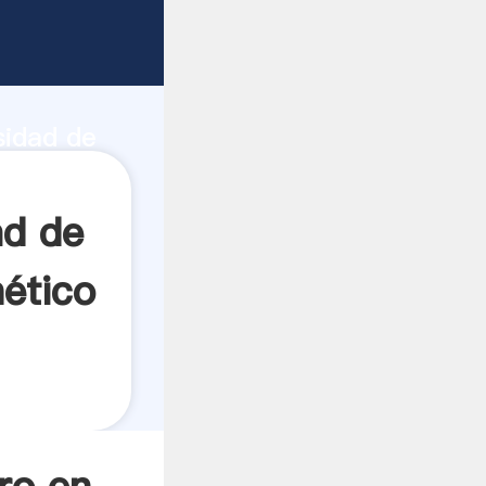
arador
dad de
sidad de
 crea el
ad de
ético