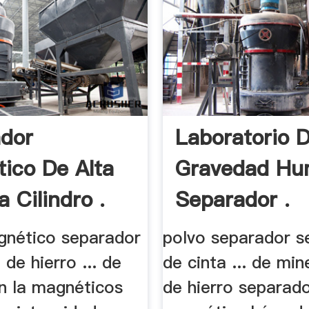
dor
Laboratorio 
ico De Alta
Gravedad H
a Cilindro .
Separador .
nético separador
polvo separador s
 de hierro ... de
de cinta ... de mine
en la magnéticos
de hierro separad