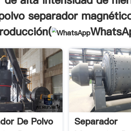
 de alta intensidad de hier
polvo separador magnétic
troducción(
WhatsA
dor De Polvo
Separador