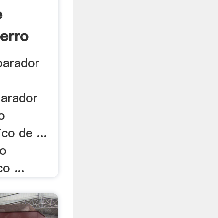
e
erro
parador
parador
ro
co de ...
co
o ...