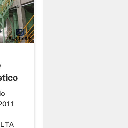
e
etico
lo
2011
ALTA