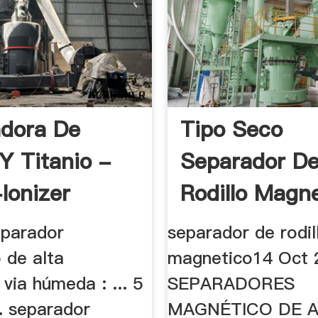
dora De
Tipo Seco
 Y Titanio -
Separador D
Ionizer
Rodillo Magn
Serie Cr
parador
separador de rodil
 de alta
magnetico14 Oct 
 via húmeda : ... 5
SEPARADORES
. separador
MAGNÉTICO DE 