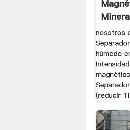
Magnét
Minera
nosotros 
Separador
húmedo en
Intensida
magnético 
Separador
(reducir Ti