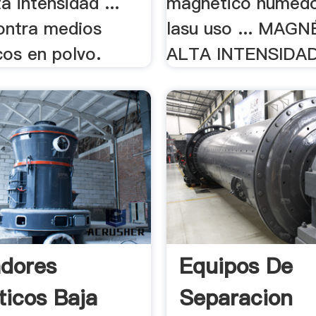
a intensidad ...
magnético húmedo
ontra medios
lasu uso ... MAG
cos en polvo.
ALTA INTENSIDAD 
dores
Equipos De
icos Baja
Separacion