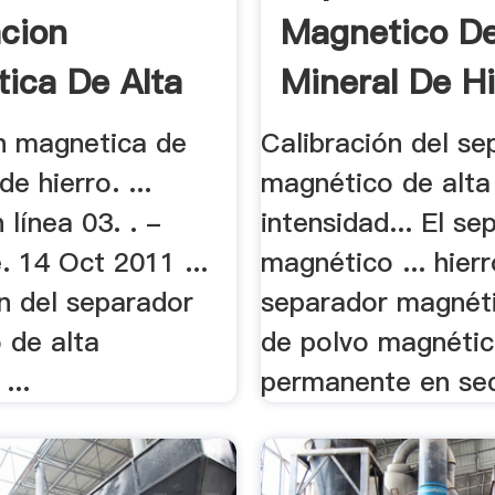
cion
Magnetico D
ica De Alta
Mineral De Hi
idad
Tipo Seco
n magnetica de
Calibración del se
e hierro. ...
magnético de alta
 línea 03. . -
intensidad... El se
. 14 Oct 2011 ...
magnético ... hier
n del separador
separador magnéti
 de alta
de polvo magnéti
...
permanente en sec