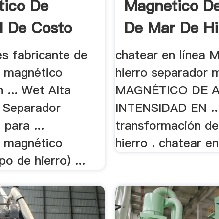
ico De
Magnetico D
l De Costo
De Mar De Hie
es fabricante de
chatear en línea M
 magnético
hierro separador m
 ... Wet Alta
MAGNÉTICO DE 
d Separador
INTENSIDAD EN ..
para ...
transformación de
 magnético
hierro . chatear en 
po de hierro) ...