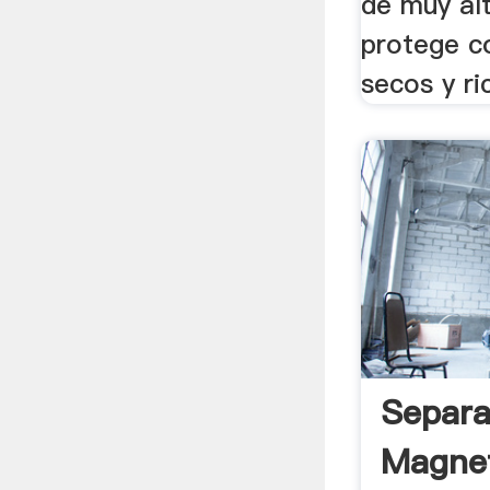
de muy alt
protege c
secos y ri
Separa
Magnet