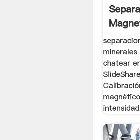
Separa
Magnet
Capac
separacio
minerales d
chatear en
SlideShare
Calibració
magnético
intensidad 