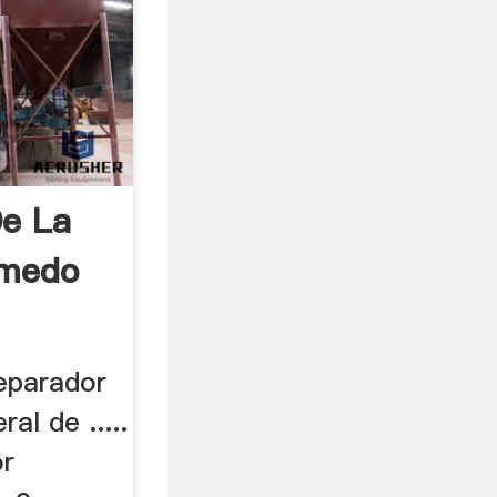
De La
umedo
eparador
ral de .....
or