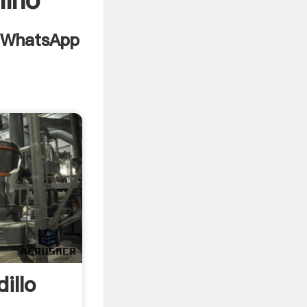
lino
illo