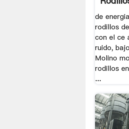
Rodillo
de energi
rodillos d
con el ce 
ruido, baj
Molino mol
rodillos e
...