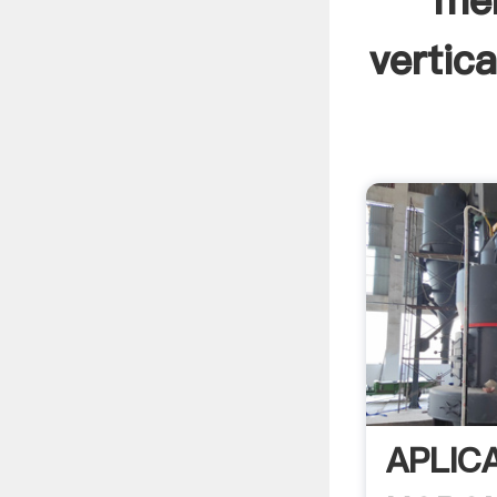
men
vertica
APLIC