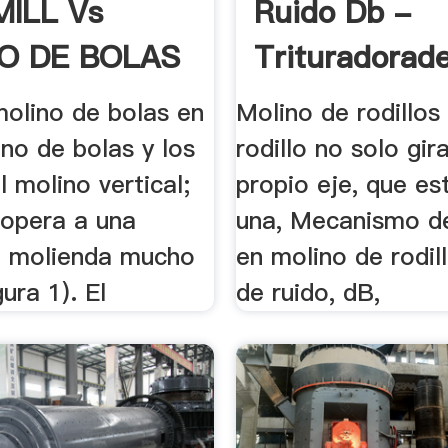
ILL Vs
Ruido Db -
O DE BOLAS
Trituradorad
.
 molino de bolas en
Molino de rodillo
lino de bolas y los
rodillo no solo gir
l molino vertical;
propio eje, que es
 opera a una
una, Mecanismo d
e molienda mucho
en molino de rodill
ura 1). El
de ruido, dB,