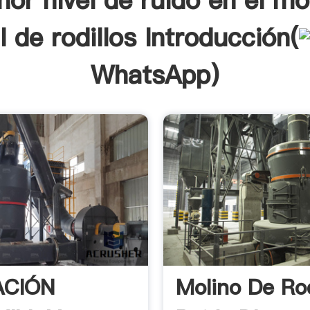
or nivel de ruido en el mo
l de rodillos Introducción(
WhatsApp
)
ACIÓN
Molino De Rod