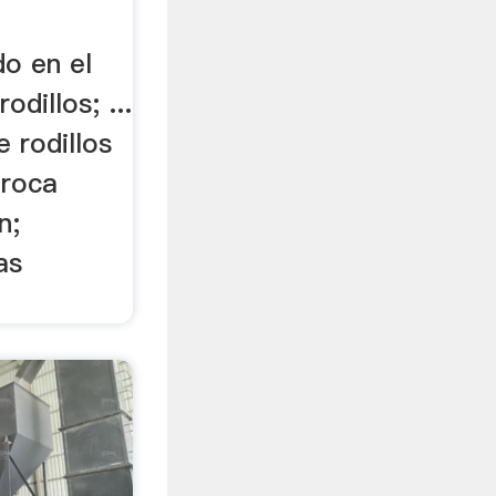
do en el
odillos; ...
 rodillos
 roca
n;
as