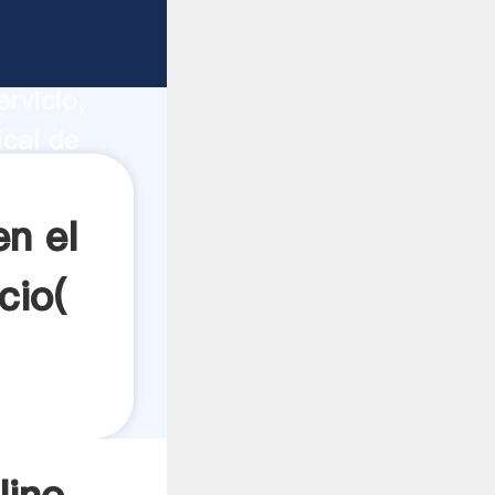
illos
ucción,
rvicio,
ical de
s a
en el
cio(