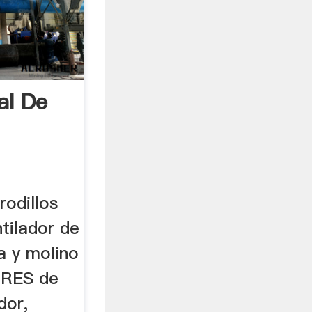
al De
rodillos
ntilador de
a y molino
RES de
dor,