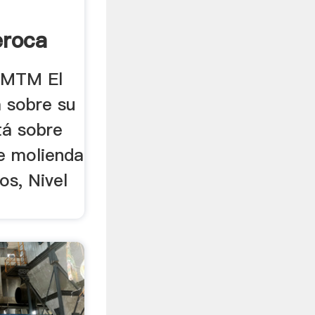
eroca
s MTM El
a sobre su
tá sobre
e molienda
os, Nivel