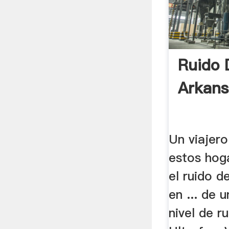
Ruido 
Arkans
Un viajer
estos hog
el ruido 
en ... de 
nivel de r