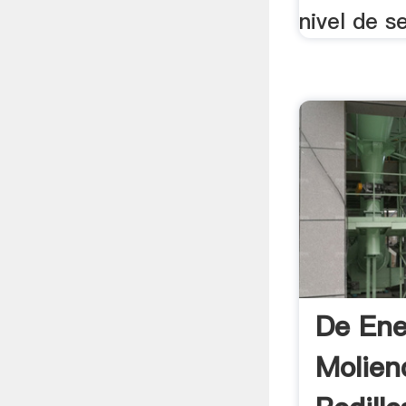
nivel de s
De Ene
Molien