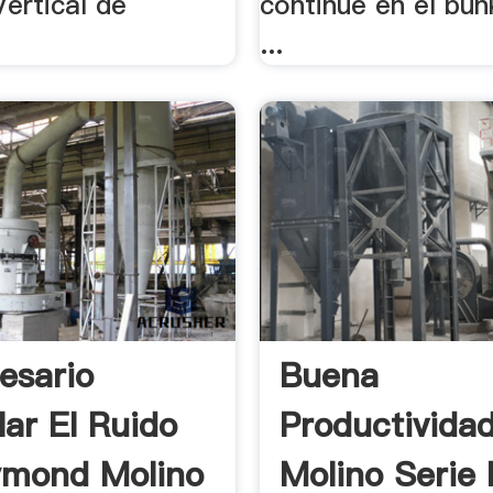
Vertical de
continúe en el bun
...
esario
Buena
lar El Ruido
Productividad
ymond Molino
Molino Serie 