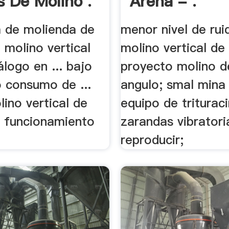
s De Molino .
Arena - .
a de molienda de
menor nivel de rui
e molino vertical
molino vertical de r
álogo en ... bajo
proyecto molino de
o consumo de ...
angulo; smal mina
ino vertical de
equipo de trituraci
n funcionamiento
zarandas vibratori
reproducir;