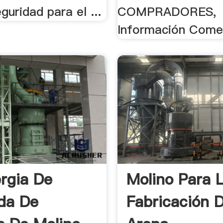
eguridad para el ...
COMPRADORES,
Información Comerc
rgia De
Molino Para 
da De
Fabricación 