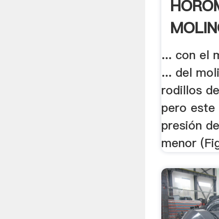
HOROM
MOLIN
EN LA 
... con el
... del mo
rodillos de
pero este
presión d
menor (Fig