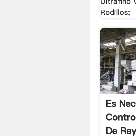
Ultrafino 
Rodillos;
Es Nec
Contro
De Ra