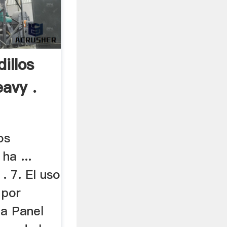
illos
avy .
os
ha ...
 . 7. El uso
 por
a Panel