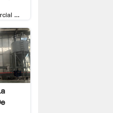
ial ...
La
De