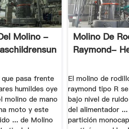
Del Molino -
Molino De Rod
aschildrensuniversity
Raymond- He
o que pasa frente
El molino de rodill
ares humildes oye
raymond tipo R se 
del molino de mano
bajo nivel de ruido
una moto y este
del alimentador ...
uido ... de Molino
partición monocap