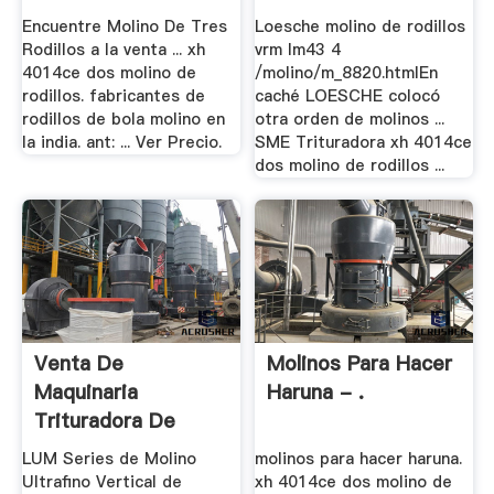
Encuentre Molino De Tres
Loesche molino de rodillos
Rodillos a la venta ... xh
vrm lm43 4
4014ce dos molino de
/molino/m_8820.htmlEn
rodillos. fabricantes de
caché LOESCHE colocó
rodillos de bola molino en
otra orden de molinos ...
la india. ant: ... Ver Precio.
SME Trituradora xh 4014ce
dos molino de rodillos ...
Venta De
Molinos Para Hacer
Maquinaria
Haruna - .
Trituradora De
Plastico En El .
LUM Series de Molino
molinos para hacer haruna.
Ultrafino Vertical de
xh 4014ce dos molino de