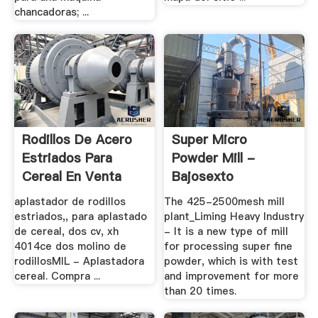
chancadoras; ...
Rodillos De Acero
Super Micro
Estriados Para
Powder Mill -
Cereal En Venta
Bajosexto
aplastador de rodillos
The 425-2500mesh mill
estriados,, para aplastado
plant_Liming Heavy Industry
de cereal, dos cv, xh
- It is a new type of mill
4014ce dos molino de
for processing super fine
rodillosMIL - Aplastadora
powder, which is with test
cereal. Compra ...
and improvement for more
than 20 times.