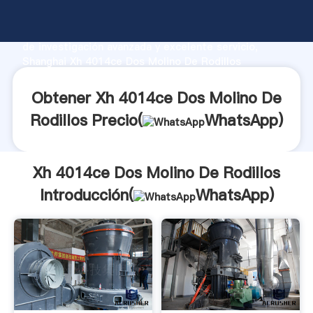
Xh 4014ce Dos Molino De Rodillos fabricante
Agarrando fuerte capacidad de producción, fuerza
de investigación avanzada y excelente servicio,
Shanghai Xh 4014ce Dos Molino De Rodillos
proveedor crea el valor y aporta valores a todos los
clientes.
Obtener Xh 4014ce Dos Molino De
Rodillos Precio(
WhatsApp
)
Xh 4014ce Dos Molino De Rodillos
Introducción(
WhatsApp
)