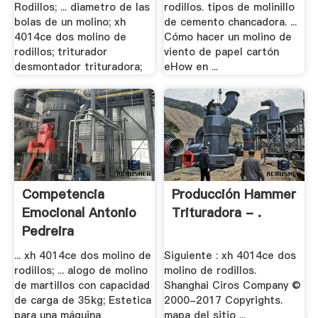
Rodillos; ... diametro de las
rodillos. tipos de molinillo
bolas de un molino; xh
de cemento chancadora. ...
4014ce dos molino de
Cómo hacer un molino de
rodillos; triturador
viento de papel cartón
desmontador trituradora;
eHow en ...
Competencia
Producción Hammer
Emocional Antonio
Trituradora - .
Pedreira
... xh 4014ce dos molino de
Siguiente : xh 4014ce dos
rodillos; ... alogo de molino
molino de rodillos.
de martillos con capacidad
Shanghai Ciros Company ©
de carga de 35kg; Estetica
2000-2017 Copyrights.
para una máquina
mapa del sitio ...