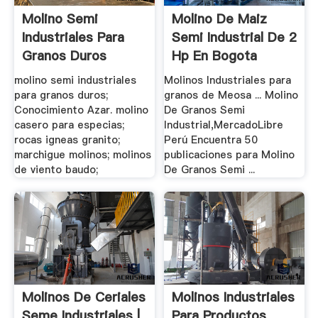
Molino Semi
Molino De Maiz
Industriales Para
Semi Industrial De 2
Granos Duros
Hp En Bogota
molino semi industriales
Molinos Industriales para
para granos duros;
granos de Meosa ... Molino
Conocimiento Azar. molino
De Granos Semi
casero para especias;
Industrial,MercadoLibre
rocas igneas granito;
Perú Encuentra 50
marchigue molinos; molinos
publicaciones para Molino
de viento baudo;
De Granos Semi ...
Molinos De Ceriales
Molinos Industriales
Seme Industriales |
Para Productos