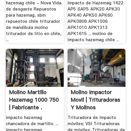
hazemag chile - Nova Vida.
impacto de Hazemag 1622
de desgaste Repuestos
AP5 SAP5 APK20 APK30
para hazemag, sbm
APK40 APK50 APK60
repuestos chile triturador
APK0806 APK1006
de mandibula molino
APK1010 APK1313
triturador de litio en chile,
APK1615 ... molino de
...
impacto hazemag chile ...
Molino Martillo
Molino Impactor
Hazemag 1000 750
Movil | Trituradoras
| Fabricante .
Y Molinos
impacto hazemag
Trituradora de impacto
chancadora de martillo. ...
móviles; VSI Trituradoras
impacto hazemag
de móviles; Trituradoras de