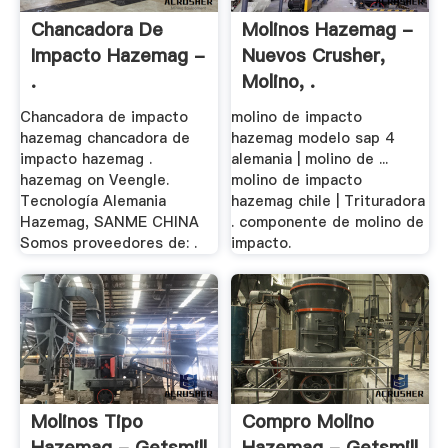
Chancadora De
Molinos Hazemag -
Impacto Hazemag -
Nuevos Crusher,
.
Molino, .
Chancadora de impacto
molino de impacto
hazemag chancadora de
hazemag modelo sap 4
impacto hazemag .
alemania | molino de ...
hazemag on Veengle.
molino de impacto
Tecnología Alemania
hazemag chile | Trituradora
Hazemag, SANME CHINA
. componente de molino de
Somos proveedores de: .
impacto.
Molinos Tipo
Compro Molino
Hazemag - Getsmill
Hazemag - Getsmill