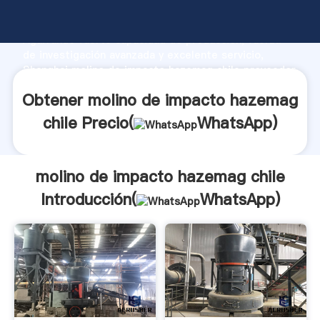
molino de impacto hazemag chile fabricante
Agarrando fuerte capacidad de producción, fuerza
de investigación avanzada y excelente servicio,
Shanghai molino de impacto hazemag chile proveedor
crea el valor y aporta valores a todos los clientes.
Obtener molino de impacto hazemag
chile Precio(
WhatsApp
)
molino de impacto hazemag chile
Introducción(
WhatsApp
)