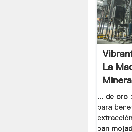
Vibran
La Maq
Minera
... de oro
para benef
extracció
pan mojad