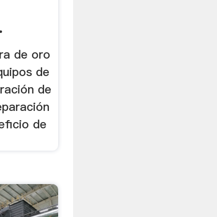
.
ra de oro
quipos de
tración de
eparación
eficio de