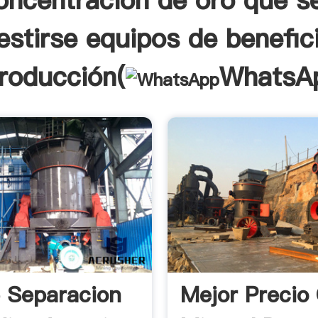
oncentración de oro que s
estirse equipos de benefic
troducción(
WhatsA
 Separacion
Mejor Precio