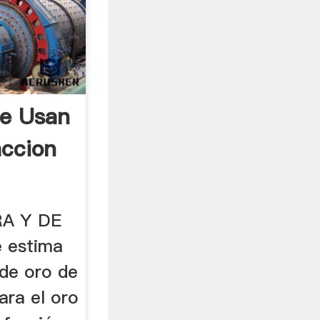
Se Usan
accion
RA Y DE
e estima
 de oro de
ara el oro