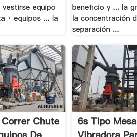
 vestirse equipo
beneficio y ... la 
a · equipos ... la
la concentración 
separación ...
l Correr Chute
6s Tipo Mesa
quipos De
Vibradora Par