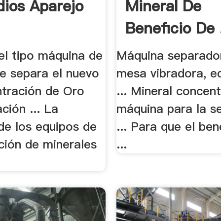
ios Aparejo
Mineral De
Beneficio De 
 el tipo máquina de
Máquina separado
ue separa el nuevo
mesa vibradora, e
ntración de Oro
... Mineral concen
ción ... La
máquina para la s
de los equipos de
... Para que el ben
ción de minerales
...