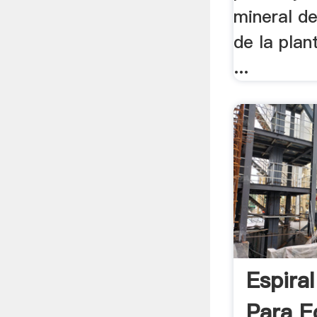
mineral de
de la plant
...
Espira
Para E