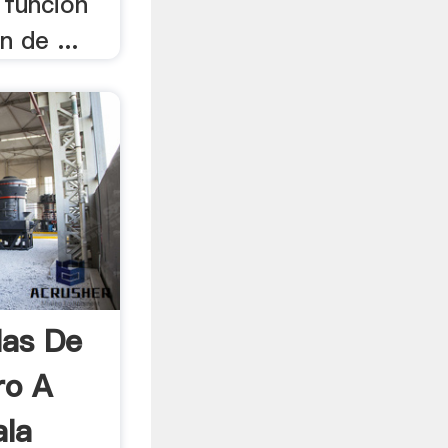
. función
n de ...
las De
ro A
ala