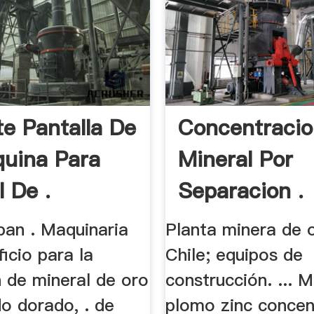
te Pantalla De
Concentracio
uina Para
Mineral Por
l De .
Separacion .
 pan . Maquinaria
Planta minera de 
icio para la
Chile; equipos de
n de mineral de oro
construcción. ... M
o dorado, . de
plomo zinc concen