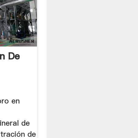
n De
oro en
ineral de
tración de