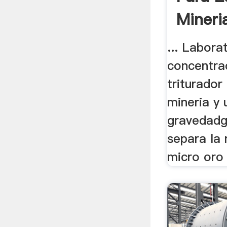
Mineri
... Labora
concentrac
triturador
mineria y 
gravedadg
separa la
micro oro 