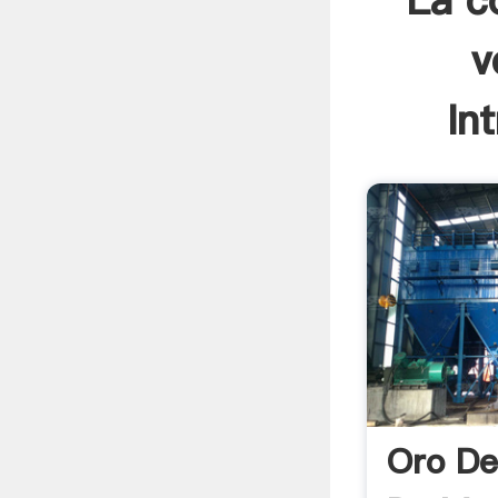
La c
v
In
Oro De