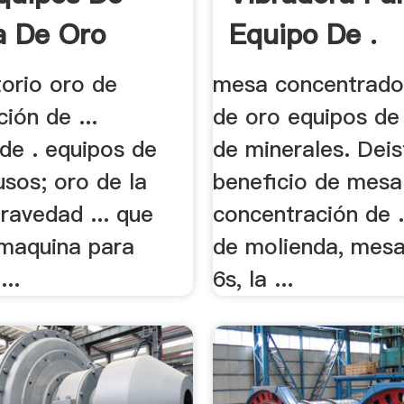
a De Oro
Equipo De .
torio oro de
mesa concentrado
ión de ...
de oro equipos de
 de . equipos de
de minerales. Deis
usos; oro de la
beneficio de mesa
ravedad ... que
concentración de .
 maquina para
de molienda, mesa
...
6s, la ...