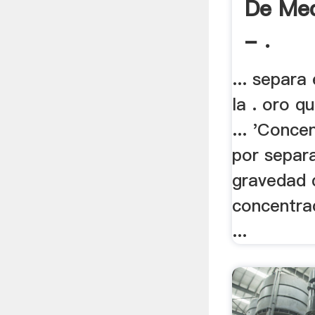
De Med
- .
... separa
la . oro q
... 'Conce
por separa
gravedad 
concentra
...