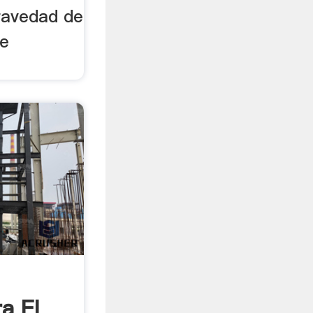
gravedad de
de
a El