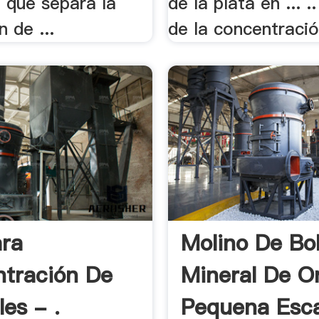
o que separa la
de la plata en ... .
n de ...
de la concentració
ara
Molino De Bo
tración De
Mineral De O
es - .
Pequena Esc