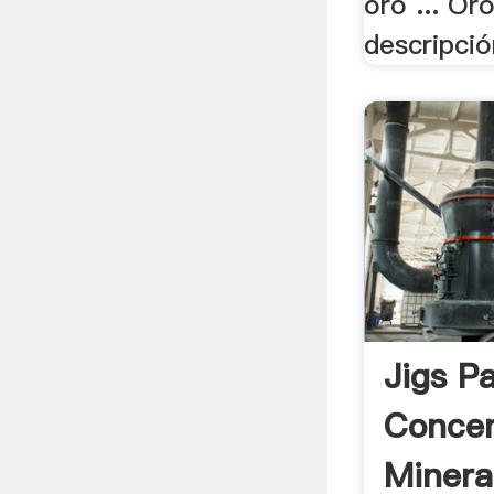
oro ... Or
descripció
Jigs P
Concen
Mineral