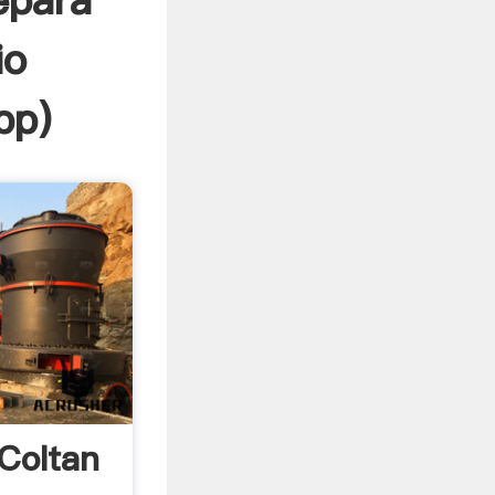
epara
io
pp
)
 Coltan