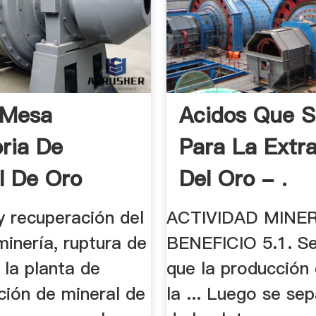
 Mesa
Acidos Que 
oria De
Para La Extr
l De Oro
Del Oro - .
y recuperación del
ACTIVIDAD MINE
minería, ruptura de
BENEFICIO 5.1. S
. la planta de
que la producción
ción de mineral de
la ... Luego se sep