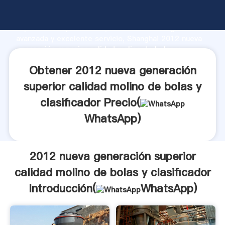
2012 nueva generación superior calidad molino de
bolas y clasificador fabricante Agarrando fuerte
capacidad de producción, fuerza de investigación
avanzada y excelente servicio, Shanghai 2012 nueva
generación superior calidad molino de bolas y
clasificador proveedor crea el valor y aporta valores
Obtener 2012 nueva generación
a todos los clientes.
superior calidad molino de bolas y
clasificador Precio(
WhatsApp
)
2012 nueva generación superior
calidad molino de bolas y clasificador
Introducción(
WhatsApp
)