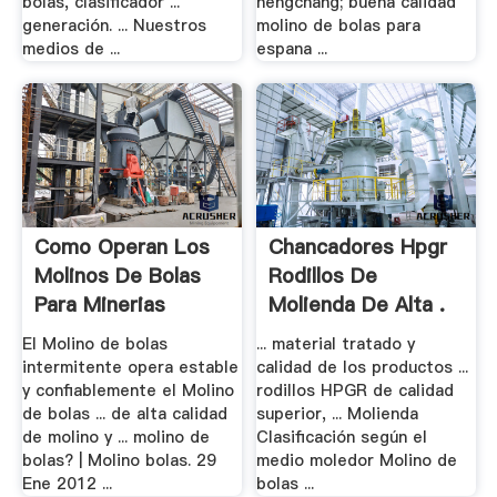
bolas, clasificador ...
hengchang; buena calidad
generación. ... Nuestros
molino de bolas para
medios de ...
espana ...
Como Operan Los
Chancadores Hpgr
Molinos De Bolas
Rodillos De
Para Minerias
Molienda De Alta .
El Molino de bolas
... material tratado y
intermitente opera estable
calidad de los productos ...
y confiablemente el Molino
rodillos HPGR de calidad
de bolas ... de alta calidad
superior, ... Molienda
de molino y ... molino de
Clasificación según el
bolas? | Molino bolas. 29
medio moledor Molino de
Ene 2012 ...
bolas ...