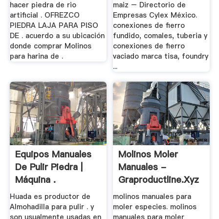
hacer piedra de rio
maiz – Directorio de
artificial . OFREZCO
Empresas Cylex México.
PIEDRA LAJA PARA PISO
conexiones de fierro
DE . acuerdo a su ubicación
fundido, comales, tuberia y
donde comprar Molinos
conexiones de fierro
para harina de .
vaciado marca tisa, foundry
...
Equipos Manuales
Molinos Moler
De Pulir Piedra |
Manuales -
Máquina .
Graproductline.xyz
Huada es productor de
molinos manuales para
Almohadilla para pulir . y
moler especies. molinos
son usualmente usadas en
manuales para moler