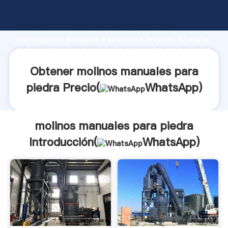
molinos manuales para piedra fabricante Agarrando
fuerte capacidad de producción, fuerza de
investigación avanzada y excelente servicio, Shanghai
molinos manuales para piedra proveedor crea el valor
y aporta valores a todos los clientes.
Obtener molinos manuales para
piedra Precio(
WhatsApp
)
molinos manuales para piedra
Introducción(
WhatsApp
)