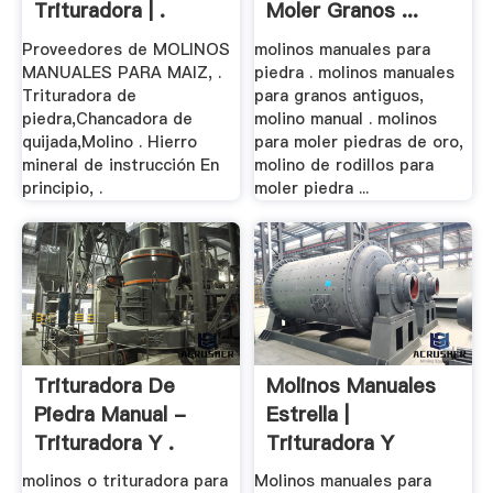
Trituradora | .
Moler Granos ...
Proveedores de MOLINOS
molinos manuales para
MANUALES PARA MAIZ, .
piedra . molinos manuales
Trituradora de
para granos antiguos,
piedra,Chancadora de
molino manual . molinos
quijada,Molino . Hierro
para moler piedras de oro,
mineral de instrucción En
molino de rodillos para
principio, .
moler piedra ...
Trituradora De
Molinos Manuales
Piedra Manual -
Estrella |
Trituradora Y .
Trituradora Y
Molinos
molinos o trituradora para
Molinos manuales para