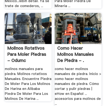
Mexico...lebih detail. Ya se
Para Moler Piedra De
trate de comederos, ...
Mineria ...
Molinos Rotativos
Como Hacer
Para Moler Piedras
Molinos Manuales
- Odumc
De Piedra - .
molinos manuales para
como hacer molinos
piedra. Molinos rotativos
manuales de piedra. Inicio >
Manuales. Encuentre Piedra
como hacer molinos
De Moler Para Los Molinos
manuales de piedra. Cómo
De Harina en Alibaba
cortar y pulir piedras |
Piedra De Moler Para Los
eHow en Español ...
Molinos De Harina ...
accesorios para molinos de
...