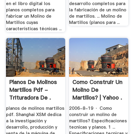
en el libro digital los
desarrollo completos para
planos completos para
la fabricación de un molino
fabricar un Molino de
de martillos. ... Molino de
Martillos cuyas
Martillos (planos para ...
características técnicas ...
Planos De Molinos
Como Construir Un
Martillos Pdf -
Molino De
Trituradora De .
Martillos? | Yahoo .
planos de molinos martillos
2006-8-19 · Como
pdf. Shanghai XSM dedica
construir un molino de
a la investigación y
martillos? Especificaciones
desarrollo, producción y
tecnicas y planos. 1 ...
venta de la máquina de
Especificaciones tecnicas y