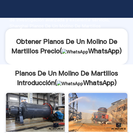
Planos De Un Molino De Martillos fabricante
Agarrando fuerte capacidad de producción, fuerza
de investigación avanzada y excelente servicio,
Shanghai Planos De Un Molino De Martillos
proveedor crea el valor y aporta valores a todos los
clientes.
Obtener Planos De Un Molino De
Martillos Precio(
WhatsApp
)
Planos De Un Molino De Martillos
Introducción(
WhatsApp
)