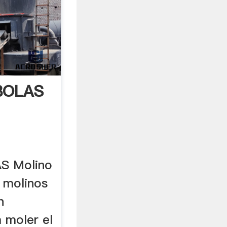
BOLAS
S Molino
s molinos
n
 moler el