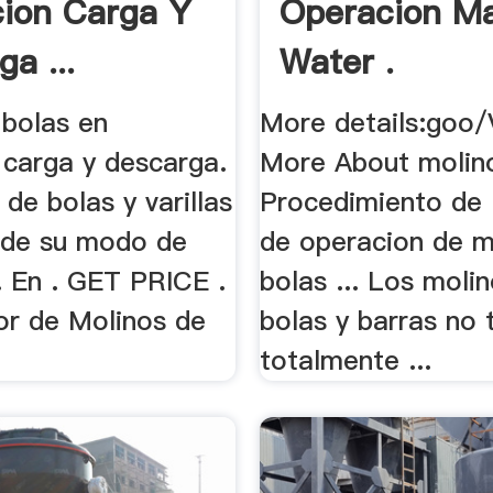
ion Carga Y
Operacion Ma
a ...
Water .
 bolas en
More details:goo
 carga y descarga.
More About molin
 de bolas y varillas
Procedimiento de 
 de su modo de
de operacion de m
. En . GET PRICE .
bolas ... Los moli
or de Molinos de
bolas y barras no 
totalmente ...