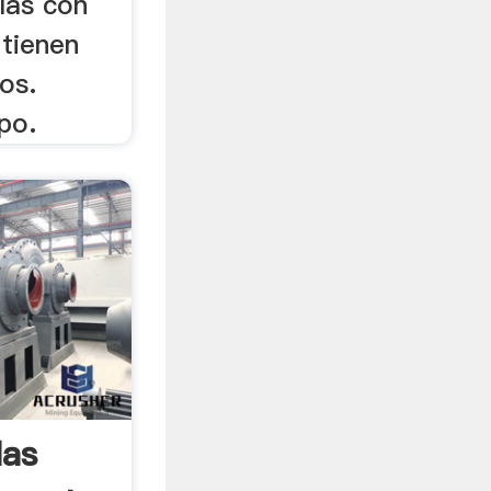
las con
 tienen
os.
po.
las