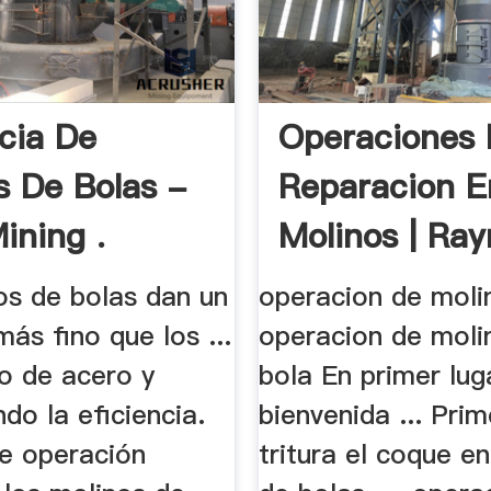
ncia De
Operaciones
s De Bolas -
Reparacion E
ning .
Molinos | Ra
os de bolas dan un
operacion de moli
ás fino que los ...
operacion de moli
o de acero y
bola En primer luga
do la eficiencia.
bienvenida ... Pri
de operación
tritura el coque e