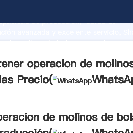
n de molinos de bolas fabricante Agar
apacidad de producción, fuerza de
ación avanzada y excelente servicio, Sh
n de molinos de bolas proveedor crea e
 valores a todos los clientes.
ener operacion de molino
las Precio(
WhatsA
peracion de molinos de bol