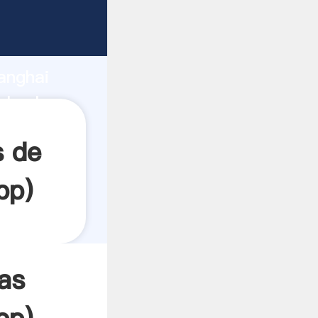
rando
anghai
l valor
s de
pp
)
as