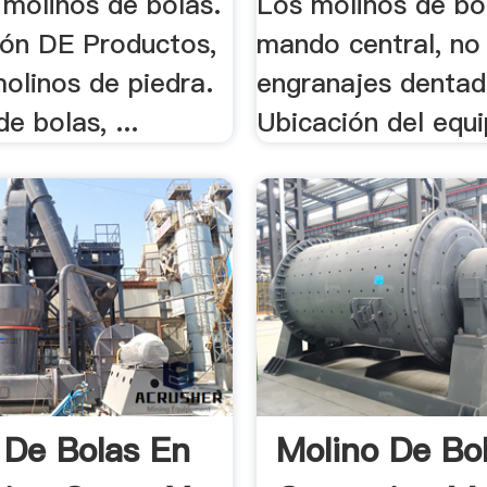
 molinos de bolas.
Los molinos de bo
ción DE Productos,
mando central, no
olinos de piedra.
engranajes dentad
de bolas, ...
Ubicación del equi
 De Bolas En
Molino De Bo