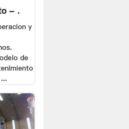
o - .
peracion y
nos.
odelo de
tenimiento
...