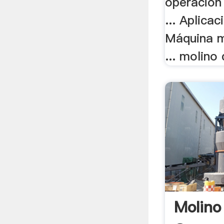
operacion
... Aplica
Máquina m
... molino 
Molino