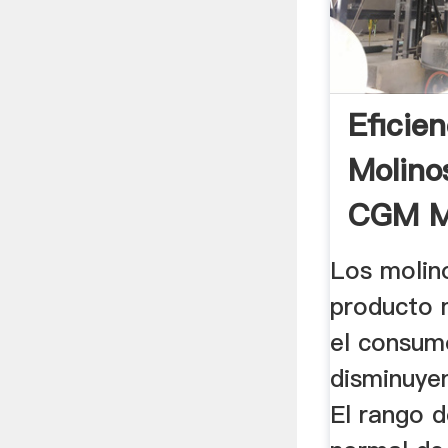
Eficie
Molino
CGM Mi
Los molin
producto m
el consum
disminuyen
El rango 