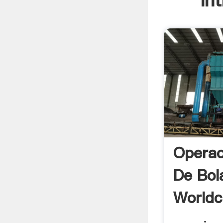
In
Operac
De Bola
Worldc