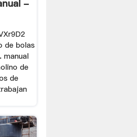
nual -
/VXr9D2
o de bolas
. manual
olino de
nos de
trabajan