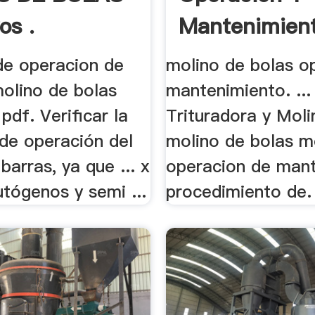
os .
Mantenimient
de operacion de
molino de bolas o
molino de bolas
mantenimiento. ...
pdf. Verificar la
Trituradora y Moli
 de operación del
molino de bolas m
barras, ya que ... x
operacion de man
tógenos y semi ...
procedimiento de. 