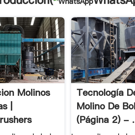
troducción(
WhatsA
ion Molinos
Tecnología D
s |
Molino De Bo
rushers
(página 2) - .