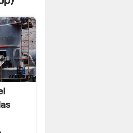
pp
)
el
las