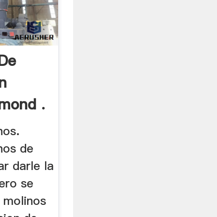
 De
n
ymond .
nos.
nos de
r darle la
mero se
n molinos