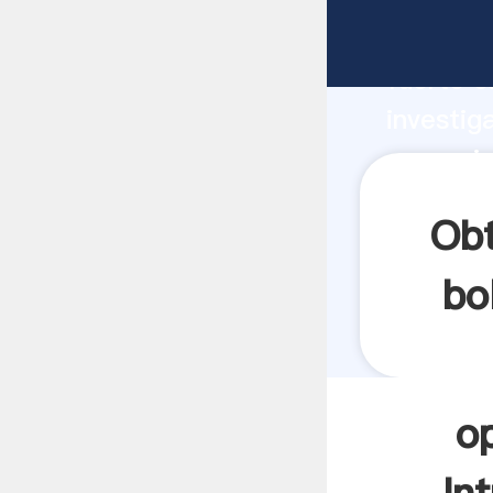
operacio
fuerte c
investig
operacio
y aporta
Obt
bo
o