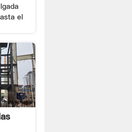
ulgada
hasta el
las