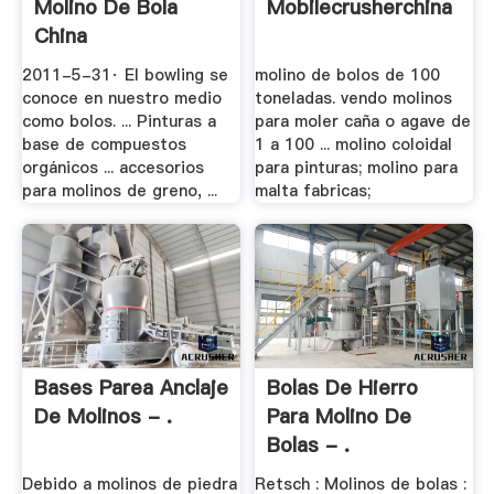
Molino De Bola
Mobilecrusherchina
China
2011-5-31· El bowling se
molino de bolos de 100
conoce en nuestro medio
toneladas. vendo molinos
como bolos. ... Pinturas a
para moler caña o agave de
base de compuestos
1 a 100 ... molino coloidal
orgánicos ... accesorios
para pinturas; molino para
para molinos de greno, ...
malta fabricas;
Bases Parea Anclaje
Bolas De Hierro
De Molinos - .
Para Molino De
Bolas - .
Debido a molinos de piedra
Retsch : Molinos de bolas :