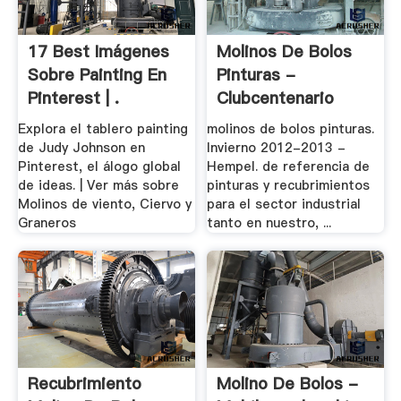
17 Best Imágenes
Molinos De Bolos
Sobre Painting En
Pinturas -
Pinterest | .
Clubcentenario
Explora el tablero painting
molinos de bolos pinturas.
de Judy Johnson en
Invierno 2012-2013 -
Pinterest, el álogo global
Hempel. de referencia de
de ideas. | Ver más sobre
pinturas y recubrimientos
Molinos de viento, Ciervo y
para el sector industrial
Graneros
tanto en nuestro, ...
Recubrimiento
Molino De Bolos -