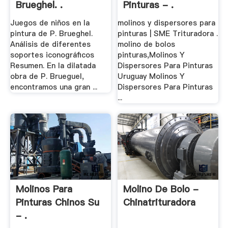
Brueghel. .
Pinturas - .
Juegos de niños en la
molinos y dispersores para
pintura de P. Brueghel.
pinturas | SME Trituradora .
Análisis de diferentes
molino de bolos
soportes iconográficos
pinturas,Molinos Y
Resumen. En la dilatada
Dispersores Para Pinturas
obra de P. Brueguel,
Uruguay Molinos Y
encontramos una gran ...
Dispersores Para Pinturas
...
Molinos Para
Molino De Bolo -
Pinturas Chinos Su
Chinatrituradora
- .