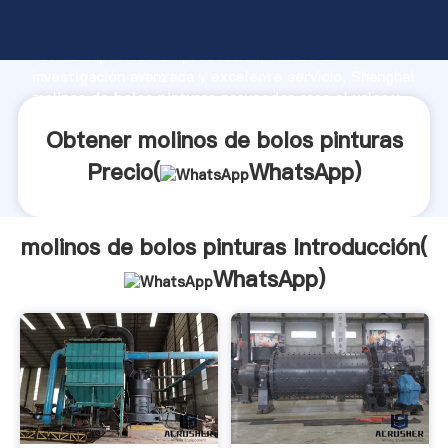
molinos de bolos pinturas fabricante Agarrando
fuerte capacidad de producción, fuerza de
investigación avanzada y excelente servicio, Shanghai
molinos de bolos pinturas proveedor crea el valor y
aporta valores a todos los clientes.
Obtener molinos de bolos pinturas
Precio(
WhatsApp
)
molinos de bolos pinturas Introducción(
WhatsApp
)