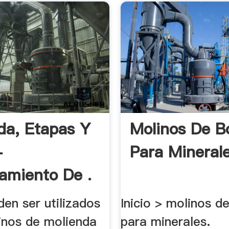
da, Etapas Y
Molinos De B
-
Para Minerale
amiento De .
en ser utilizados
Inicio > molinos d
nos de molienda
para minerales.