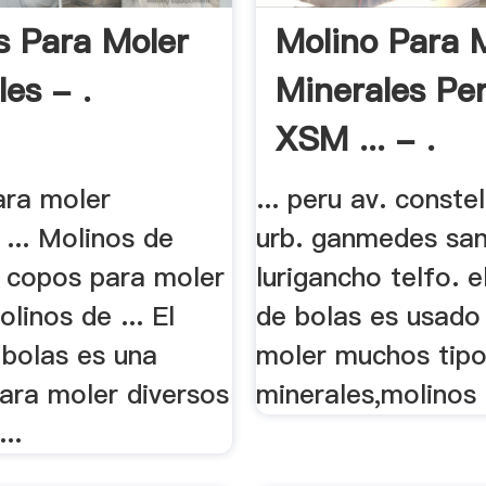
s Para Moler
Molino Para 
es - .
Minerales Pe
XSM ... - .
ara moler
... peru av. conste
 ... Molinos de
urb. ganmedes san
y copos para moler
lurigancho telfo. e
linos de ... El
de bolas es usado
 bolas es una
moler muchos tipos
ara moler diversos
minerales,molinos 
..