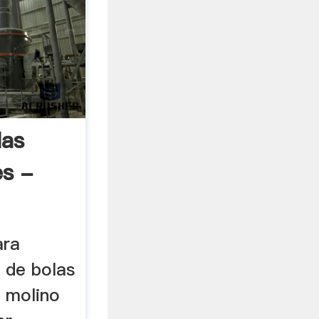
las
es -
ara
 de bolas
. molino