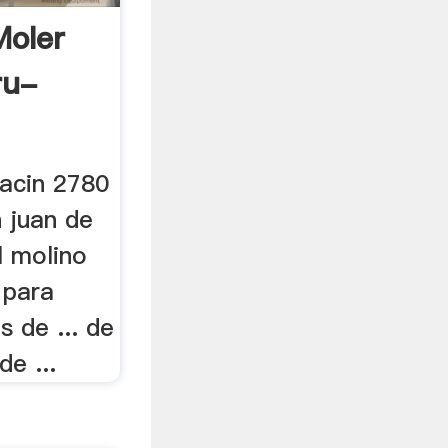
Moler
ru-
lacin 2780
 juan de
l molino
 para
 de ... de
de ...