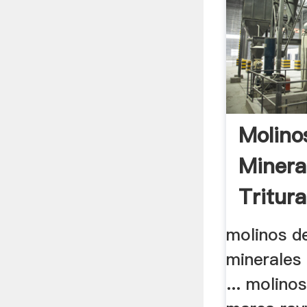
Molino
Mineral
Tritur
molinos d
minerales 
... molino