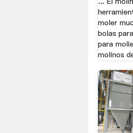
... El mol
herramien
moler muc
bolas para
para moli
molinos de