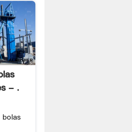
olas
s - .
e bolas