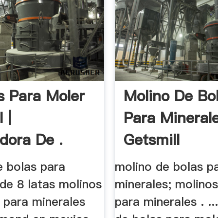
s Para Moler
Molino De Bo
 |
Para Mineral
adora De .
Getsmill
e bolas para
molino de bolas p
de 8 latas molinos
minerales; molinos
s para minerales
para minerales . ..