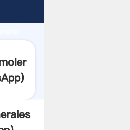
te
rza de
anghai
or crea
 moler
sApp
)
erales