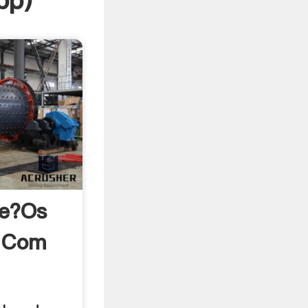
pp
)
ue?os
s Com