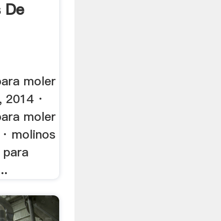
s De
para moler
, 2014 ·
para moler
4 · molinos
 para
..