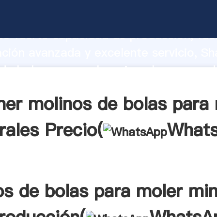
de bolas para moler minerales fabrican
o fuerte capacidad de producción, fue
ación avanzada y excelente servicio, Sh
de bolas para moler minerales proveed
 y aporta valores a todos los clientes.
er molinos de bolas para
rales Precio(
What
os de bolas para moler min