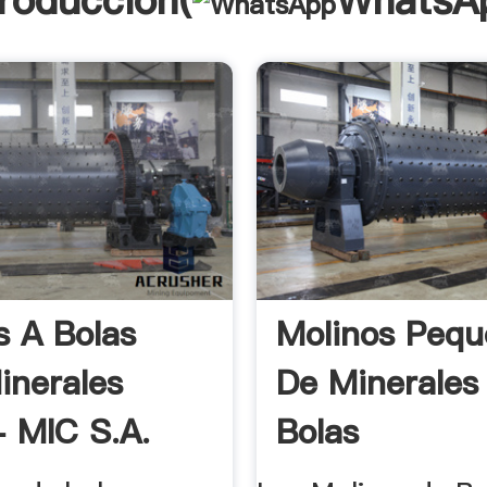
troducción(
WhatsA
s A Bolas
Molinos Peq
inerales
De Minerale
- MIC S.A.
Bolas