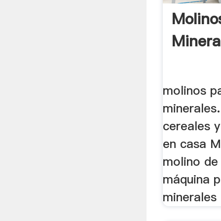
Molino
Mineral
molinos p
minerales.
cereales 
en casa Mo
molino de
máquina p
minerales .