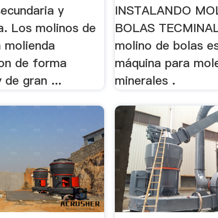
secundaria y
INSTALANDO MO
a. Los molinos de
BOLAS TECMINAL.m
a molienda
molino de bolas e
son de forma
máquina para mole
y de gran ...
minerales .