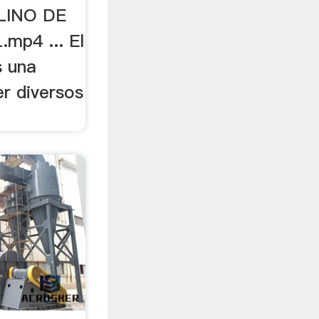
LINO DE
p4 ... El
s una
r diversos