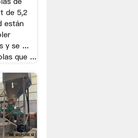
las de
t de 5,2
d están
ler
 y se ...
las que ...