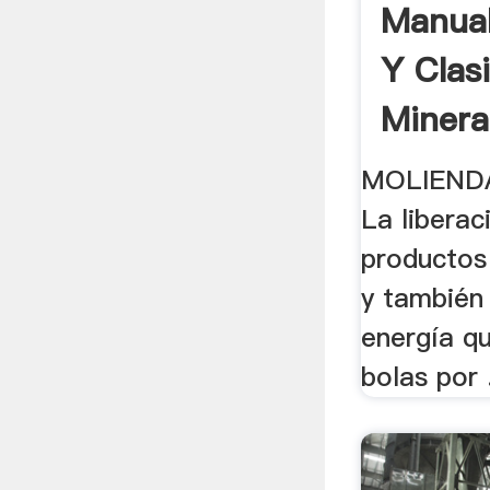
Manual
Y Clas
Mineral
MOLIEND
La liberac
productos 
y también
energía q
bolas por .