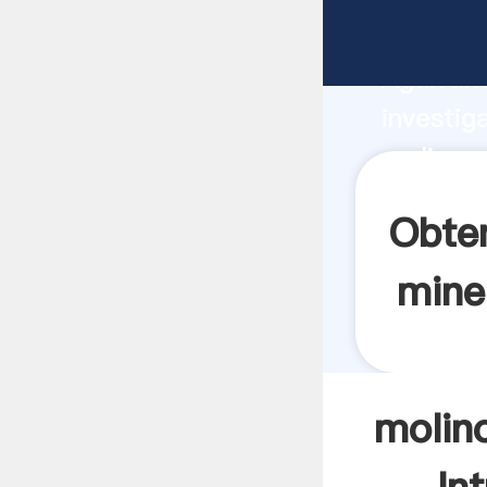
molinos 
Agarrand
investig
molinos 
el valor
Obten
mine
molin