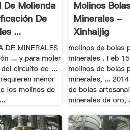
 De Molienda
Molinos Bola
ificación De
Minerales -
es ...
Xinhaijig
A DE MINERALES
molinos de bolas 
ión ... y para moler
minerales . Feb 15
del circuito de ...
molinos de bolas 
 requieren menor
minerales, ... 201
ue los molinos de
de bolas artesanal
..
minerales de oro, .