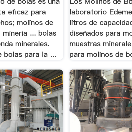
ino de bolas es una
Los Molinos de Bo
ta eficaz para
laboratorio Edeme
hos; molinos de
litros de capacida
 mineria ... bolas
diseñados para mo
enda minerales.
muestras minerales
 bolas para la ...
para molinos de bo