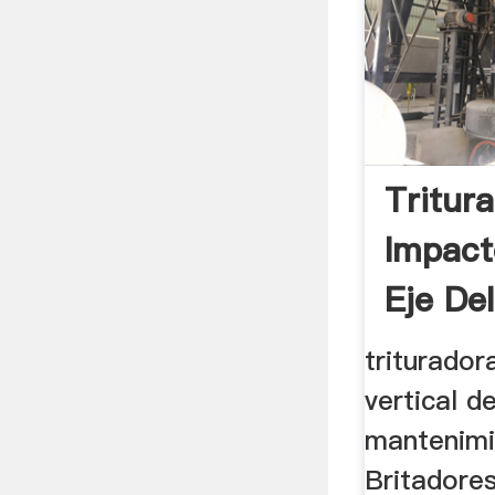
Tritur
Impact
Eje Del
triturado
vertical de
mantenimie
Britadore