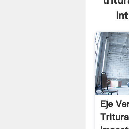
tritu
In
Eje Ver
Tritur