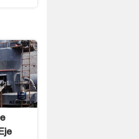
De
Eje