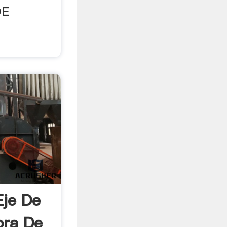
DE
Eje De
ora De