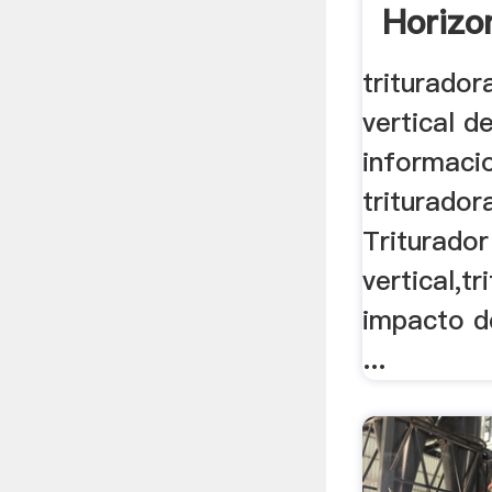
Horizo
triturado
vertical de
informaci
trituradora
Triturador
vertical,t
impacto de
...