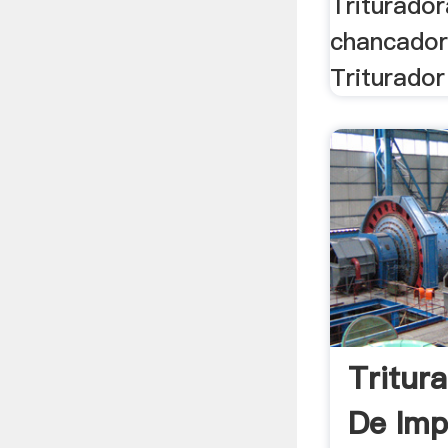
Triturado
chancador
Triturador 
Tritur
De Imp