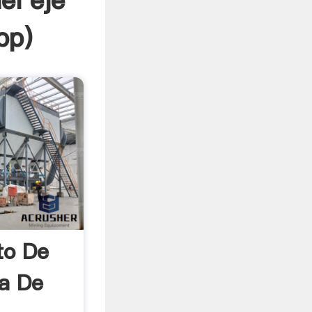
el eje
pp
)
to De
ra De