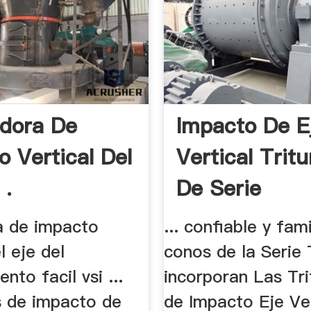
adora De
Impacto De E
o Vertical Del
Vertical Trit
 .
De Serie
ra de impacto
... confiable y fami
l eje del
conos de la Serie
nto facil vsi ...
incorporan Las Tr
s de impacto de
de Impacto Eje Ver