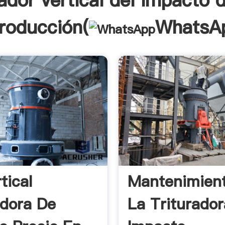
rador vertical del impacto d
troducción(
WhatsA
tical
Mantenimien
adora De
La Triturado