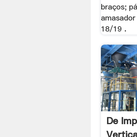
braços; pá
amasador 
18/19 .
De Imp
Vertica