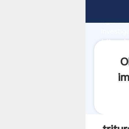
triturad
Agarrand
investig
triturad
valor y 
O
im