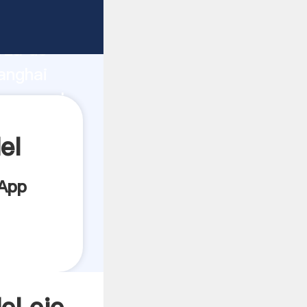
e
rza de
anghai
r crea el
el