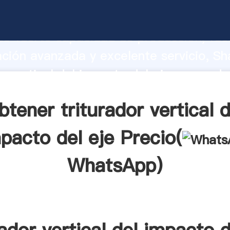
or vertical del impacto del eje fabricant
o fuerte capacidad de producción, fue
ación avanzada y excelente servicio, Sh
or vertical del impacto del eje proveedo
aporta valores a todos los clientes.
btener triturador vertical d
pacto del eje Precio(
WhatsApp
)