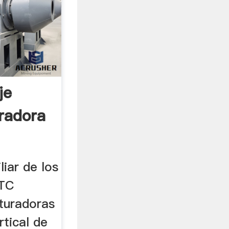
je
uradora
liar de los
 TC
ituradoras
tical de