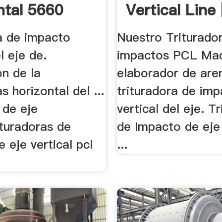
ntal 5660
Vertical Line |
ra de impacto
Nuestro Triturado
l eje de.
impactos PCL Ma
on de la
elaborador de arena
s horizontal del ...
trituradora de im
 de eje
vertical del eje. T
rituradoras de
de Impacto de eje 
 eje vertical pcl
...