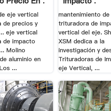
o Precio En .
Impacto .
e eje vertical
mantenimiento de 
a de precios y
trituradora de im
.. eje vertical
vertical del eje. S
ra de impacto
XSM dedica a la
... Molino
investigación y desa
 de aluminio en
Trituradoras de I
os ...
eje Vertical, ...