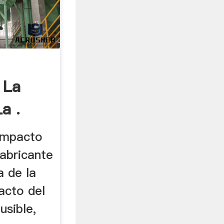
 La
a .
 impacto
 fabricante
a de la
acto del
fusible,