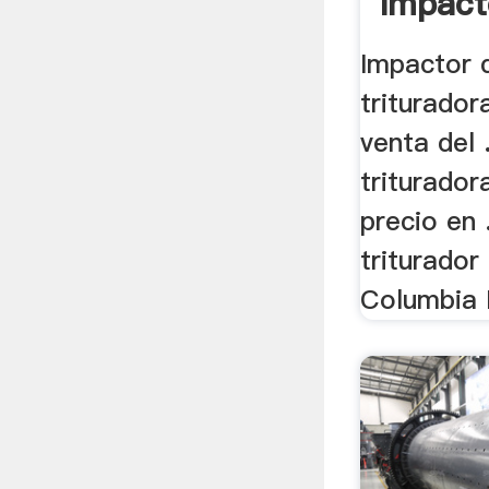
Impact
Impactor d
triturador
venta del .
triturado
precio en 
triturador
Columbia L