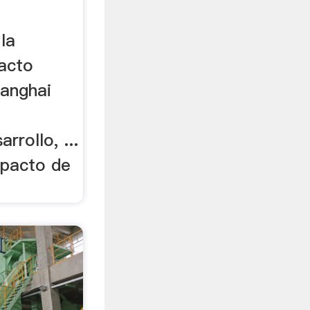
la
pacto
hanghai
rrollo, ...
mpacto de