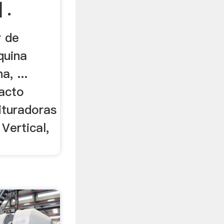
 .
r de
quina
, ...
pacto
rituradoras
Vertical,