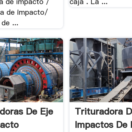
ra de impacto /
caja . La ...
a de impacto/
de ...
adoras De Eje
Trituradora 
acto
Impactos De 