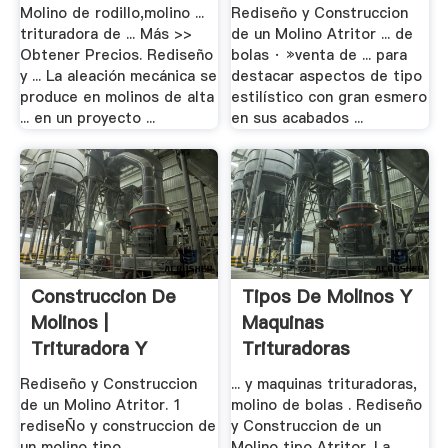
Molino-De .
Molino de rodillo,molino ...
Rediseño y Construccion
trituradora de ... Más >>
de un Molino Atritor ... de
Obtener Precios. Rediseño
bolas · »venta de ... para
y ... La aleación mecánica se
destacar aspectos de tipo
produce en molinos de alta
estilístico con gran esmero
... en un proyecto ...
en sus acabados ...
Construccion De
Tipos De Molinos Y
Molinos |
Maquinas
Trituradora Y
Trituradoras
Molinos
Rediseño y Construccion
... y maquinas trituradoras,
de un Molino Atritor. 1
molino de bolas . Rediseño
rediseÑo y construccion de
y Construccion de un
un molino tipo ...
Molino tipo Atritor. La