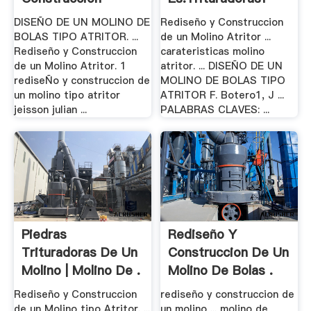
Crusher .
DISEÑO DE UN MOLINO DE
Rediseño y Construccion
BOLAS TIPO ATRITOR. ...
de un Molino Atritor ...
Rediseño y Construccion
carateristicas molino
de un Molino Atritor. 1
atritor. ... DISEÑO DE UN
rediseÑo y construccion de
MOLINO DE BOLAS TIPO
un molino tipo atritor
ATRITOR F. Botero1, J ...
jeisson julian ...
PALABRAS CLAVES: ...
Piedras
Rediseño Y
Trituradoras De Un
Construccion De Un
Molino | Molino De .
Molino De Bolas .
Rediseño y Construccion
rediseño y construccion de
de un Molino tipo Atritor. ...
un molino ... molino de