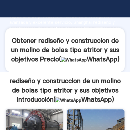
rediseño y construccion de un molino de bolas tipo
atritor y sus objetivos fabricante Agarrando fuerte
capacidad de producción, fuerza de investigación
avanzada y excelente servicio, Shanghai rediseño y
construccion de un molino de bolas tipo atritor y sus
objetivos proveedor crea el valor y aporta valores a
Obtener rediseño y construccion de
todos los clientes.
un molino de bolas tipo atritor y sus
objetivos Precio(
WhatsApp
)
rediseño y construccion de un molino
de bolas tipo atritor y sus objetivos
Introducción(
WhatsApp
)