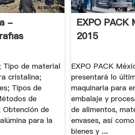
a -
EXPO PACK 
afias
2015
; Tipo de material
EXPO PACK Méxic
a cristalina;
presentará lo últi
es; Tipos de
maquinaria para e
Métodos de
embalaje y proce
; Obtención de
de alimentos, mate
alúmina para la
envases, así como
bienes y ...