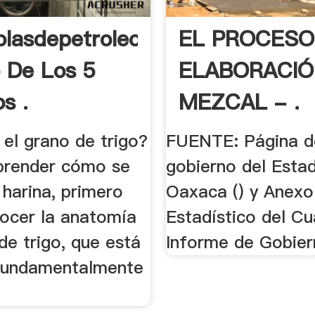
lasdepetroleo:
EL PROCESO
o De Los 5
ELABORACIÓ
s .
MEZCAL - .
el grano de trigo?
FUENTE: Página d
prender cómo se
gobierno del Esta
 harina, primero
Oaxaca () y Anexo
ocer la anatomía
Estadístico del Cu
de trigo, que está
Informe de Gobier
fundamentalmente