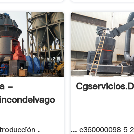
a -
Cgservicios.
incondelvago
troducción .
... c360000098 5 