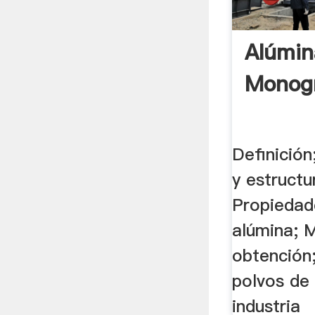
Alúmin
Monogr
Definición
y estructur
Propiedad
alúmina; 
obtención
polvos de 
industria