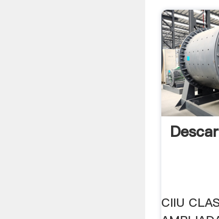
Descar
CIIU CLA