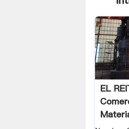
In
EL REI
Comerc
Materi