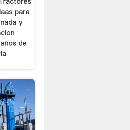
Tractores
laas para
anada y
acion
 años de
ia