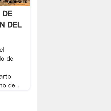
 DE
N DEL
el
do de
arto
no de .