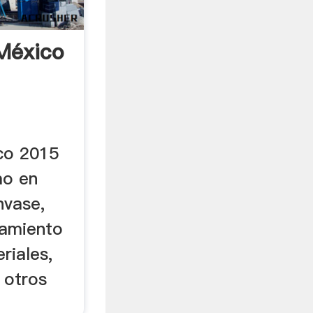
México
o 2015
mo en
nvase,
samiento
riales,
 otros