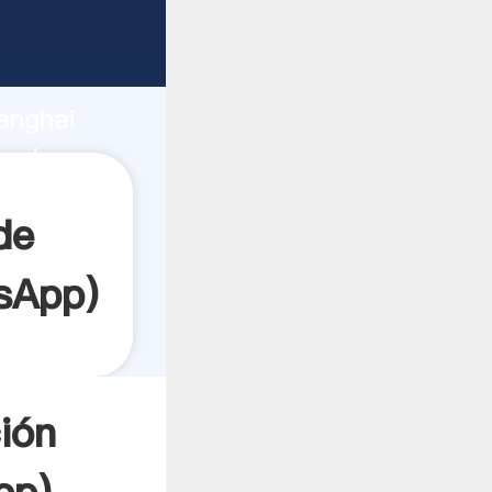
arrando
anghai
a el
de
sApp
)
ión