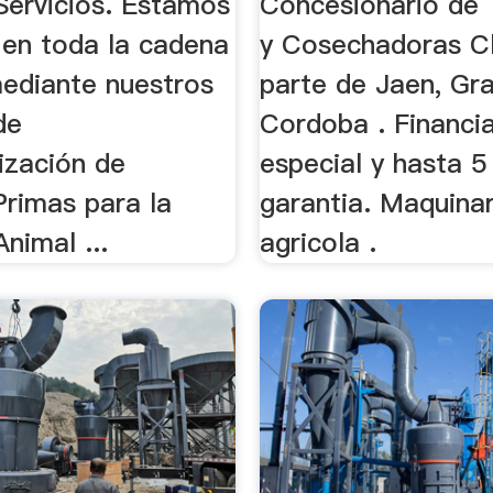
Servicios. Estamos
Concesionario de 
 en toda la cadena
y Cosechadoras C
mediante nuestros
parte de Jaen, Gr
de
Cordoba . Financi
ización de
especial y hasta 5
Primas para la
garantia. Maquinar
Animal ...
agricola .