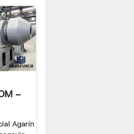
OM -
ial Agarín