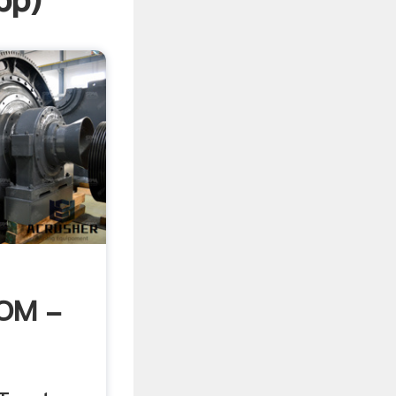
pp
)
OM -