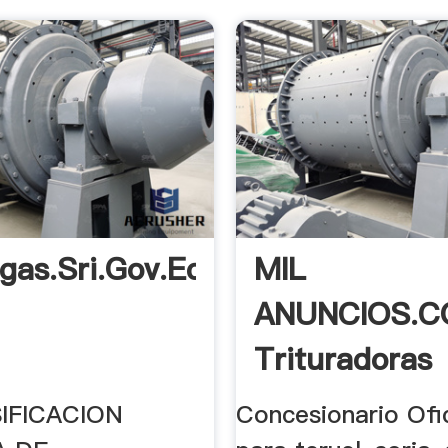
gas.sri.gov.ec
MIL
ANUNCIOS.C
Trituradoras
Piedras. .
SIFICACION
Concesionario Ofic