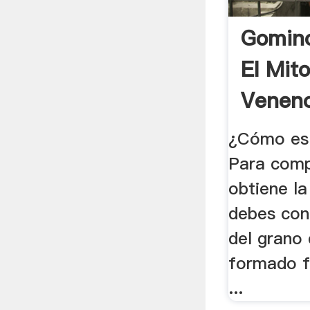
Gomino
El Mit
Veneno
¿Cómo es 
Para com
obtiene la
debes con
del grano 
formado 
...