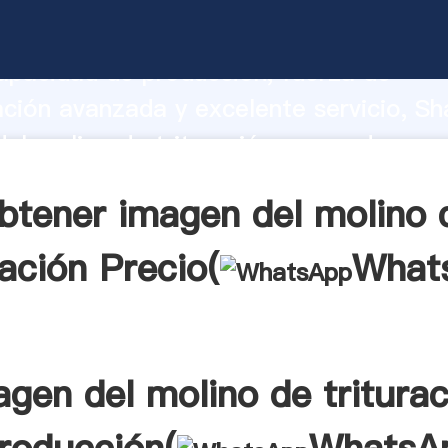
el molino de trituración fabricante Ag
apacidad de producción, fuerza de
ación avanzada y excelente servicio, Sh
el molino de trituración proveedor cre
aporta valores a todos los clientes.
btener imagen del molino 
ración Precio(
What
agen del molino de triturac