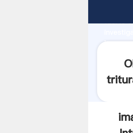
imagen d
fuerte c
investig
imagen d
valor y 
O
tritu
im