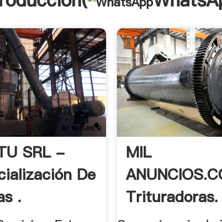
troducción(
WhatsA
TU SRL -
MIL
ialización De
ANUNCIOS.C
as .
Trituradoras.
Maquinaria .