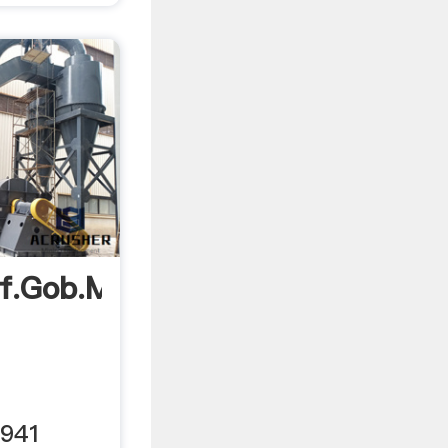
df.gob.mx
2941