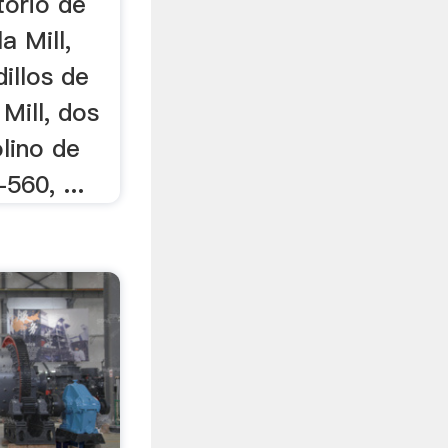
torio de
a Mill,
illos de
Mill, dos
lino de
560, ...