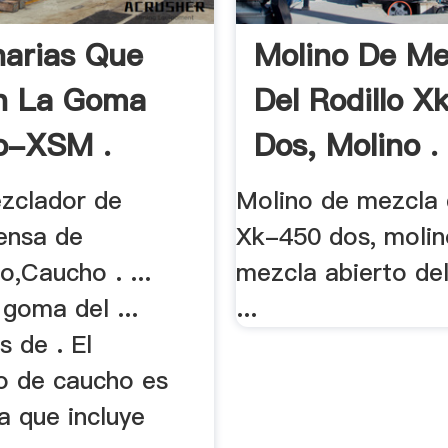
arias Que
Molino De Me
an La Goma
Del Rodillo X
o-XSM .
Dos, Molino .
zclador de
Molino de mezcla d
ensa de
Xk-450 dos, molin
o,Caucho . ...
mezcla abierto de
goma del ...
...
s de . El
 de caucho es
a que incluye