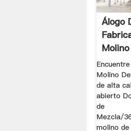
Álogo 
Fabric
Molino
Encuentre 
Molino De
de alta ca
abierto D
de
Mezcla/3
molino de