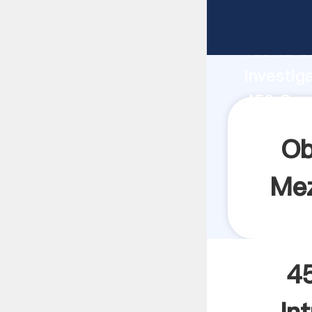
450 Cau
fuerte c
investig
450 Cau
y aporta
Ob
Mez
4