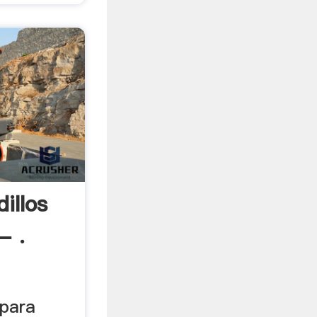
illos
- .
 para