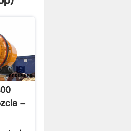
pp
)
400
zcla -