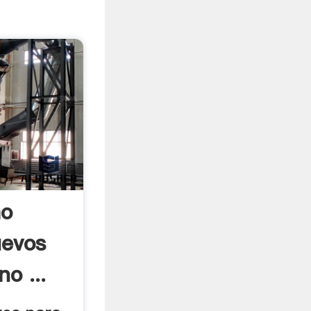
ho
uevos
o ...