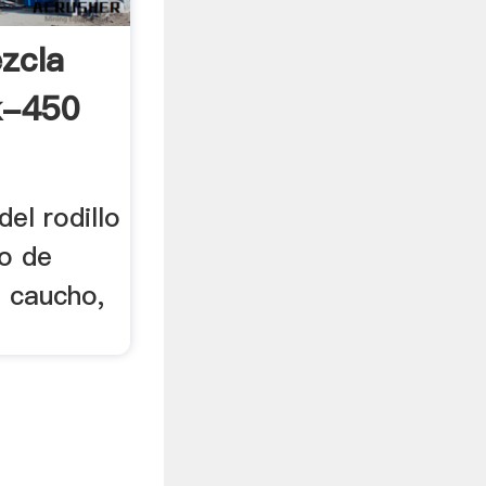
zcla
k-450
el rodillo
o de
l caucho,