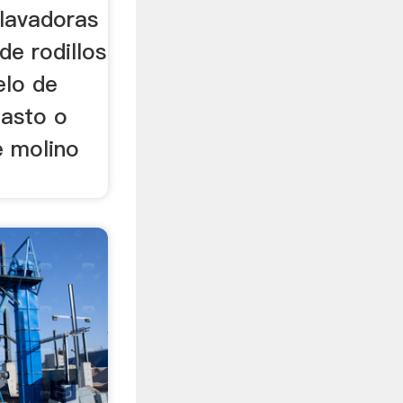
lavadoras
de rodillos
elo de
lasto o
e molino