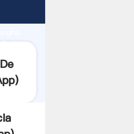
rando
anghai
l valor
 De
App
)
la