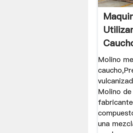
Maquin
Utiliz
Cauch
Molino me
caucho,Pr
vulcanizad
Molino de 
fabricante
compuesto
una mezcl