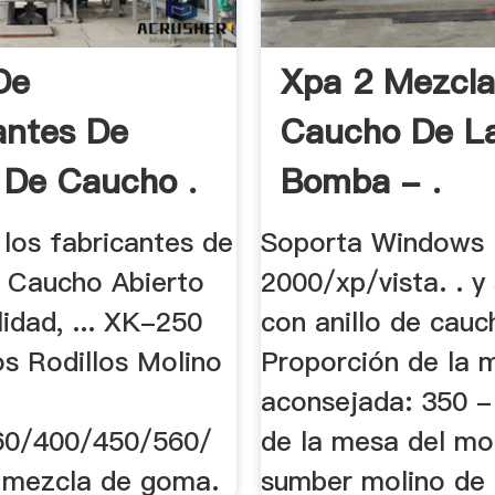
De
Xpa 2 Mezcla
antes De
Caucho De L
 De Caucho .
Bomba - .
los fabricantes de
Soporta Windows
 Caucho Abierto
2000/xp/vista. . y 
lidad, ... XK-250
con anillo de cauch
os Rodillos Molino
Proporción de la 
aconsejada: 350 - 
60/400/450/560/
de la mesa del mol
 mezcla de goma.
sumber molino de .