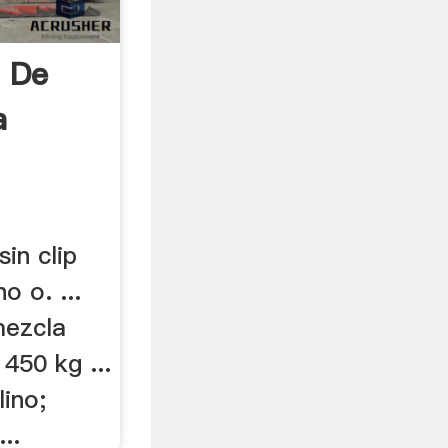
 De
a
sin clip
o o. ...
mezcla
450 kg ...
ino;
..