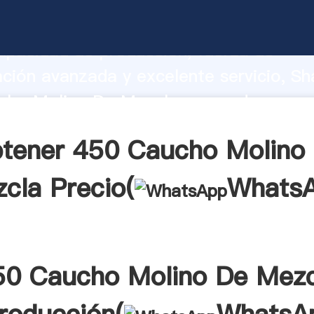
cho Molino De Mezcla fabricante Agar
apacidad de producción, fuerza de
ación avanzada y excelente servicio, Sh
cho Molino De Mezcla proveedor crea e
 valores a todos los clientes.
tener 450 Caucho Molino
cla Precio(
Whats
50 Caucho Molino De Mezc