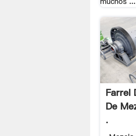
muchos ...
Farrel 
De Mez
.