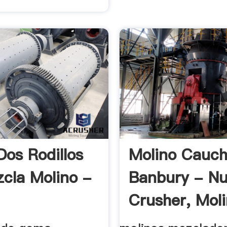
Dos Rodillos
Molino Cauc
cla Molino -
Banbury - N
Crusher, Molin