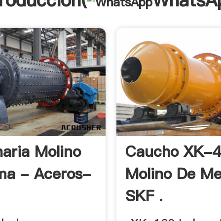
troducción(
WhatsA
aria Molino
Caucho XK-
ma - Aceros-
Molino De Me
SKF .