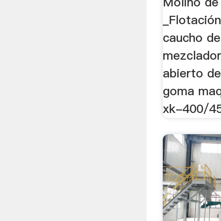
Molino de
_Flotación
caucho de
mezclado
abierto d
goma maqu
xk-400/45