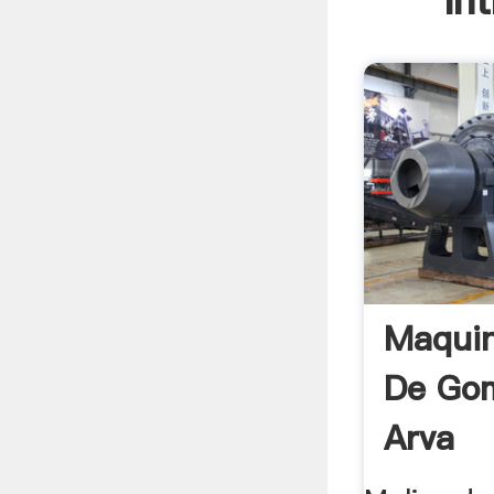
In
Maquin
De Go
Arva