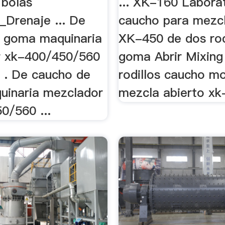
 bolas
... XK-160 Labora
_Drenaje ... De
caucho para mezcl
 goma maquinaria
XK-450 de dos rod
r xk-400/450/560
goma Abrir Mixing 
e . De caucho de
rodillos caucho mo
inaria mezclador
mezcla abierto xk-
0/560 ...