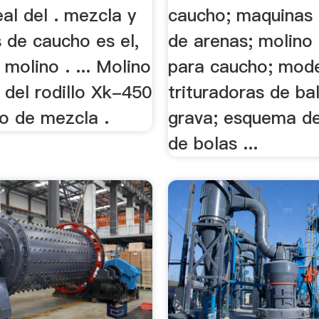
al del . mezcla y
caucho; maquinas 
 de caucho es el,
de arenas; molino 
molino . ... Molino
para caucho; mod
 del rodillo Xk-450
trituradoras de ba
no de mezcla .
grava; esquema d
de bolas ...