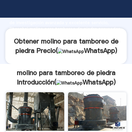
molino para tamboreo de piedra fabricante
Agarrando fuerte capacidad de producción, fuerza
de investigación avanzada y excelente servicio,
Shanghai molino para tamboreo de piedra proveedor
crea el valor y aporta valores a todos los clientes.
Obtener molino para tamboreo de
piedra Precio(
WhatsApp
)
molino para tamboreo de piedra
Introducción(
WhatsApp
)