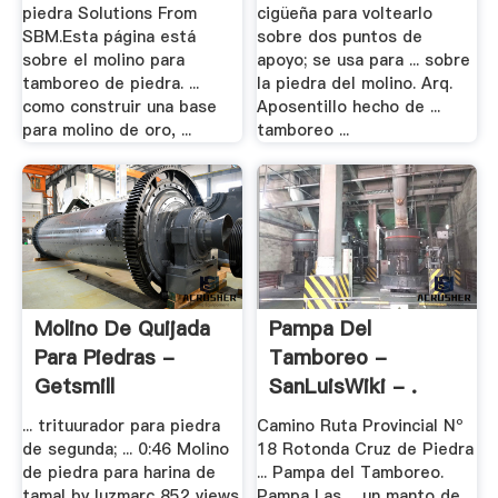
piedra Solutions From
cigüeña para voltearlo
SBM.Esta página está
sobre dos puntos de
sobre el molino para
apoyo; se usa para ... sobre
tamboreo de piedra. ...
la piedra del molino. Arq.
como construir una base
Aposentillo hecho de ...
para molino de oro, ...
tamboreo ...
Molino De Quijada
Pampa Del
Para Piedras -
Tamboreo -
Getsmill
SanLuisWiki - .
... trituurador para piedra
Camino Ruta Provincial Nº
de segunda; ... 0:46 Molino
18 Rotonda Cruz de Piedra
de piedra para harina de
... Pampa del Tamboreo.
tamal by luzmarc 852 views
Pampa Las ... un manto de